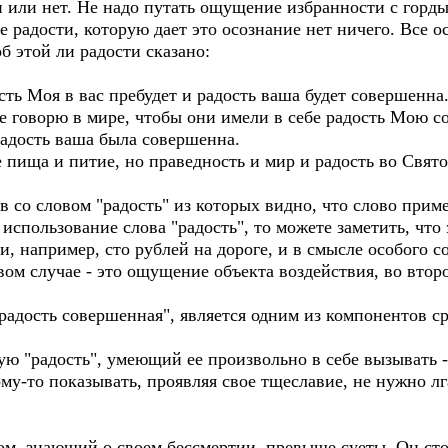
 или нет. Не надо путать ощущение избранности с горды
 радости, которую дает это осознание нет ничего. Все о
б этой ли радости сказано:
сть Моя в вас пребудет и радость ваша будет совершенна
ие говорю в мире, чтобы они имели в себе радость Мою 
радость ваша была совершенна.
 пища и питие, но праведность и мир и радость во Свят
 со словом "радость" из которых видно, что слово прим
использование слова "радость", то можете заметить, что 
и, например, сто рублей на дороге, и в смысле особого с
рвом случае - это ощущение объекта воздействия, во втор
"радость совершенная", является одним из компонентов с
ую "радость", умеющий ее произвольно в себе вызывать -
му-то показывать, проявляя свое тщеславие, не нужно лг
, знающий о своем бессмертии, превыше суеты. Он сто