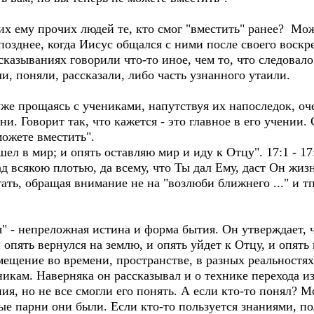
х ему прочих людей те, кто смог "вместить" ранее? Мо
позднее, когда Иисус общался с ними после своего воскр
азываниях говорили что-то иное, чем то, что следовало
ли, поняли, рассказали, либо часть узнанного утаили.
же прощаясь с учениками, напутствуя их напоследок, оч
. Говорит так, что кажется - это главное в его учении.
можете вместить".
ел в мир; и опять оставляю мир и иду к Отцу". 17:1 - 17
ад всякою плотью, да всему, что Ты дал Ему, даст Он жиз
тать, обращая внимание не на "возлюби ближнего ..." и тп
" - непреложная истина и форма бытия. Он утверждает, 
опять вернулся на землю, и опять уйдет к Отцу, и опять 
ремещение во времени, пространстве, в разных реальностях
икам. Наверняка он рассказывал и о технике перехода из
я, но не все смогли его понять. А если кто-то понял? М
ые парни они были. Если кто-то пользуется знаниями, п