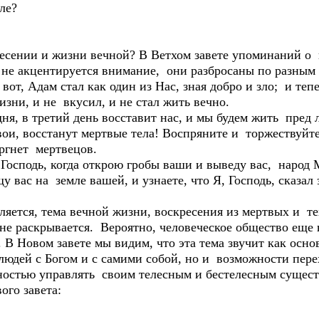
ле?
кресении и жизни вечной? В Ветхом завете упоминаний о
 не акцентируется внимание, они разбросаны по разным
: вот, Адам стал как один из Нас, зная добро и зло; и теп
жизни, и не вкусил, и не стал жить вечно.
 дня, в третий день восставит нас, и мы будем жить пред 
ои, восстанут мертвые тела! Воспряните и торжествуйте
ергнет мертвецов.
Я Господь, когда открою гробы ваши и выведу вас, народ 
 вас на земле вашей, и узнаете, что Я, Господь, сказал э
вляется, тема вечной жизни, воскресения из мертвых и т
не раскрывается. Вероятно, человеческое общество еще 
В Новом завете мы видим, что эта тема звучит как осно
людей с Богом и с самими собой, но и возможности пере
ностью управлять своим телесным и бестелесным сущес
ого завета: