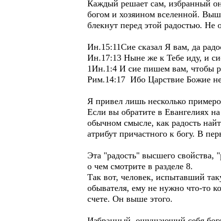
Каждый решает сам, избранный он
богом и хозяином вселенной. Выше
блекнут перед этой радостью. Не о
Ин.15:11Сие сказал Я вам, да радо
Ин.17:13 Ныне же к Тебе иду, и с
1Ин.1:4 И сие пишем вам, чтобы 
Рим.14:17 Ибо Царствие Божие не
Я привел лишь несколько примеров
Если вы обратите в Евангелиях на 
обычном смысле, как радость найт
атрибут причастного к богу. В пе
Эта "радость" высшего свойства, 
о чем смотрите в разделе 8.
Так вот, человек, испытавший так
обывателя, ему не нужно что-то ко
счете. Он выше этого.
Избранный, ощущающий себя богом