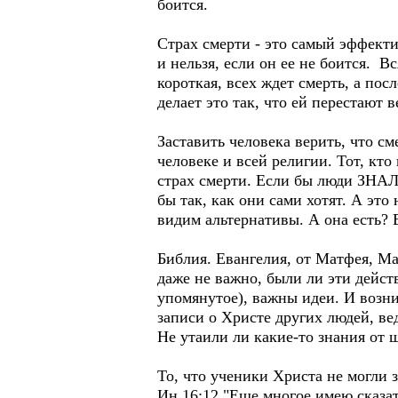
боится.
Страх смерти - это самый эффекти
и нельзя, если он ее не боится. В
короткая, всех ждет смерть, а пос
делает это так, что ей перестают
Заставить человека верить, что см
человеке и всей религии. Тот, кт
страх смерти. Если бы люди ЗНАЛИ
бы так, как они сами хотят. А эт
видим альтернативы. А она есть? 
Библия. Евангелия, от Матфея, Ма
даже не важно, были ли эти дейст
упомянутое), важны идеи. И возн
записи о Христе других людей, ве
Не утаили ли какие-то знания от
То, что ученики Христа не могли зн
Ин.16:12 "Еще многое имею сказат