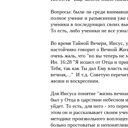
Вопросы: были ли среди внимавши
полное учение и разъяснения уже 
ученики в последующих своих выск
То есть, либо ученики не все узна
Во время Тайной Вечери, Иисус, у
настойчиво говорит о Вечной Жизни
очень жаль, что "но вы теперь не 
Ин. 16:28 "Я исшел от Отца и приш
Тебя, так как Ты дал Ему власть н
вечная,..." И т.д. Советую перечи
жизни и воскресении.
Для Иисуса понятие "жизнь вечная
был у Отца в царствии небесном и 
уйдет. То есть, для него - это пе
этом он и рассказывает своим учен
методике произвольного воплощени
больно простоватые и непонятлив