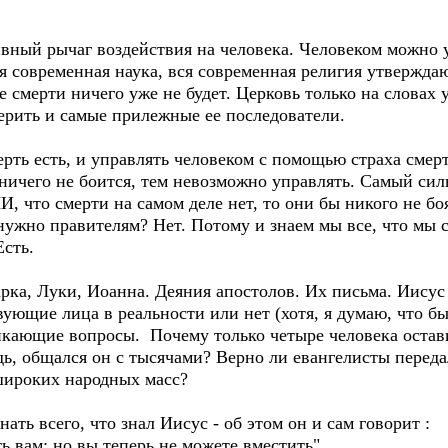
вный рычаг воздействия на человека. Человеком можно у
ся современная наука, вся современная религия утверждаю
ле смерти ничего уже не будет. Церковь только на словах
 верить и самые прилежные ее последователи.
ерть есть, и управлять человеком с помощью страха смерт
о ничего не боится, тем невозможно управлять. Самый с
, что смерти на самом деле нет, то они бы никого не бо
о нужно правителям? Нет. Потому и знаем мы все, что мы 
Есть.
рка, Луки, Иоанна. Деяния апостолов. Их письма. Иисус 
вующие лица в реальности или нет (хотя, я думаю, что бы
икающие вопросы. Почему только четыре человека остави
дь, общался он с тысячами? Верно ли евангелисты перед
 широких народных масс?
ать всего, что знал Иисус - об этом он и сам говорит :
ь вам; но вы теперь не можете вместить".