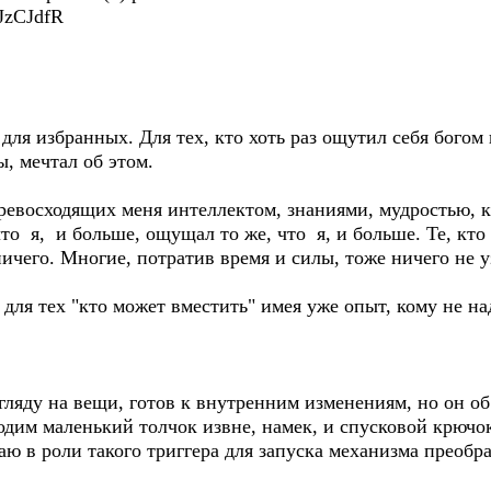
kJzCJdfR
ля избранных. Для тех, кто хоть раз ощутил себя богом 
бы, мечтал об этом.
превосходящих меня интеллектом, знаниями, мудростью, кр
что я, и больше, ощущал то же, что я, и больше. Те, кто 
ничего. Многие, потратив время и силы, тоже ничего не 
- для тех "кто может вместить" имея уже опыт, кому не н
згляду на вещи, готов к внутренним изменениям, но он об
ходим маленький толчок извне, намек, и спусковой крючок
аю в роли такого триггера для запуска механизма преоб