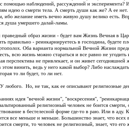
и с помощью наблюдений, рассуждений и эксперимента? 
лям идею о смерти тела. А смерть души как же? А ее нет
, ибо желание иметь вечно живую душу велико есть. Впр
ся душа умершего далай-ламы.
и праведный образ жизни - будет вам Жизнь Вечная в Ца
ь правильно - реинкарнируетесь в господина, будете пл
ертополох. Оба варианта нормальной Вечной Жизни пред
сть, всю жизнь можно стараться и все равно не угодить и
ая перспектива не привлекает, и он живет сегодняшней 
 в этом винить, ведь у него какой выбор? Либо наслаждат
орая то ли будет, то ли нет.
 У любого. Но, не так, как ее описывают религиозные де
аниях идея "вечной жизни", "воскресения", "реинкарнац
зальтированный религиозный человек не боится смерти, о
ствование в бестелесной форме где-то в раю. Или в аду. К
тся все меньше и меньше. Большинство знает, что всех 
ится смерти, то человек не религиозный, знает, что его ж