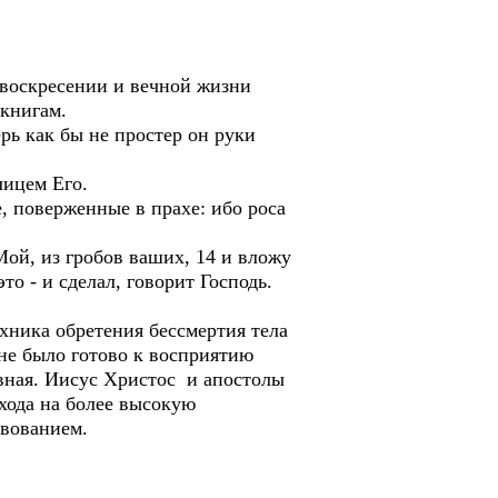
 воскресении и вечной жизни
 книгам.
ерь как бы не простер он руки
лицем Его.
, поверженные в прахе: ибо роса
Мой, из гробов ваших, 14 и вложу
то - и сделал, говорит Господь.
ехника обретения бессмертия тела
не было готово к восприятию
вная. Иисус Христос и апостолы
хода на более высокую
твованием.