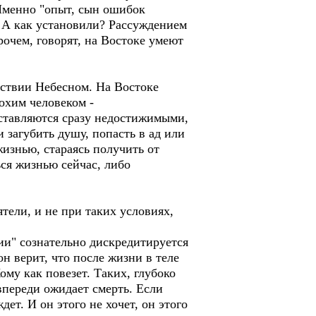
Именно "опыт, сын ошибок
. А как установили? Рассуждением
очем, говорят, на Востоке умеют
рствии Небесном. На Востоке
охим человеком -
ставляются сразу недостижимыми,
 загубить душу, попасть в ад или
жизнью, стараясь получить от
ься жизнью сейчас, либо
ятели, и не при таких условиях,
ии" сознательно дискредитируется
н верит, что после жизни в теле
ому как повезет. Таких, глубоко
впереди ожидает смерть. Если
дет. И он этого не хочет, он этого