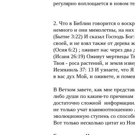
регулярно воплощается в новом те
2. Что в Библии говорится о вос
немного и они мимолетны, на них
(Бытие 3:22) И сказал Господь Бог
своей, и не взял также от дерева 
(Осия 6:2) ; оживит нас через два
(Исаия 26:19) Оживут мертвецы Тв
Твоя - роса растений, и земля изв
Иезекииль 37: 13 И узнаете, что 
в вас дух Мой, и оживете, и помещу
В Ветхом завете, как мне предста
либо души по каким-то причинам 
достаточно сложной информации. 
не только учат взаимоотношению 
эволюционную ступень со способ
Вот только несколько цитат из Нов