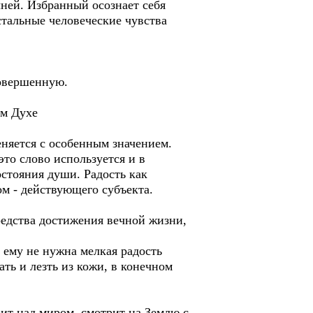
ней. Избранный осознает себя
стальные человеческие чувства
.
совершенную.
ом Духе
еняется с особенным значением.
это слово используется и в
остояния души. Радость как
ом - действующего субъекта.
редства достижения вечной жизни,
 ему не нужна мелкая радость
ать и лезть из кожи, в конечном
ит над миром, смотрит на Землю с