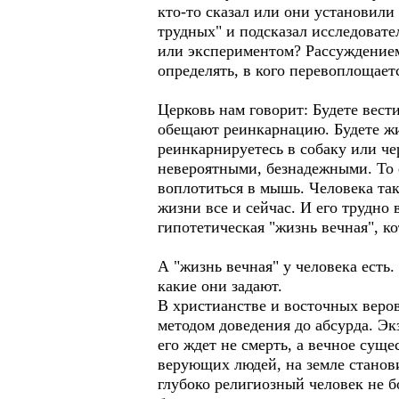
кто-то сказал или они установил
трудных" и подсказал исследовате
или экспериментом? Рассуждением
определять, в кого перевоплощает
Церковь нам говорит: Будете вест
обещают реинкарнацию. Будете жит
реинкарнируетесь в собаку или ч
невероятными, безнадежными. То е
воплотиться в мышь. Человека так
жизни все и сейчас. И его трудно
гипотетическая "жизнь вечная", кот
А "жизнь вечная" у человека есть.
какие они задают.
В христианстве и восточных веров
методом доведения до абсурда. Эк
его ждет не смерть, а вечное суще
верующих людей, на земле станови
глубоко религиозный человек не бо