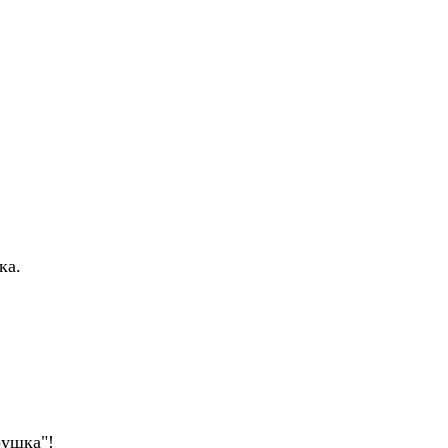
ка.
рушка"!