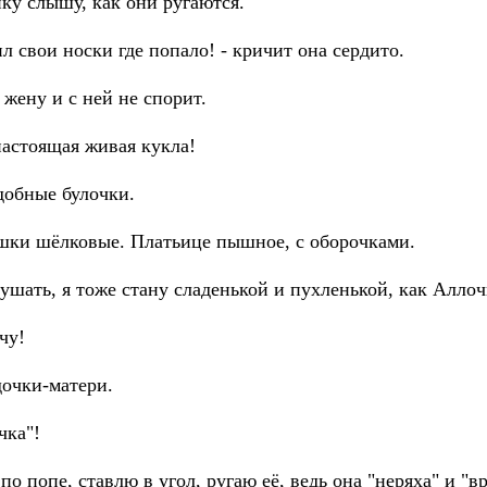
нку слышу, как они ругаются.
ил свои носки где попало! - кричит она сердито.
 жену и с ней не спорит.
настоящая живая кукла!
добные булочки.
яшки шёлковые. Платьице пышное, с оборочками.
кушать, я тоже стану сладенькой и пухленькой, как Аллоч
чу!
дочки-матери.
чка"!
о попе, ставлю в угол, ругаю её, ведь она "неряха" и "в