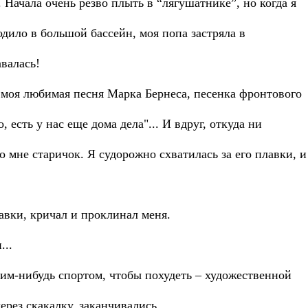
. Hачала очень резво плыть в “лягушатнике”, но когда я
одило в большой бассейн, моя пoпа застряла в
авалась!
 моя любимая песня Марка Бернеса, песенка фронтового
 есть у нас еще дома дела"... И вдруг, откуда ни
о мне старичок. Я судорожно схватилась за его плавки, и
авки, кричал и проклинал меня.
...
им-нибудь спортом, чтобы похудеть – художественной
ерез скакалку, заканчивались