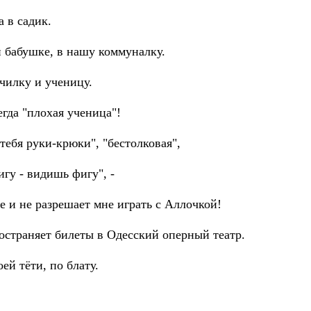
 в садик.
й бабушке, в нашу коммуналку.
училку и ученицу.
егда "плохая ученица"!
тебя руки-крюки", "бестолковая",
игу - видишь фигy", -
е и не разрешает мне играть с Аллочкой!
остраняет билеты в Одесский оперный театр.
ей тёти, по блату.