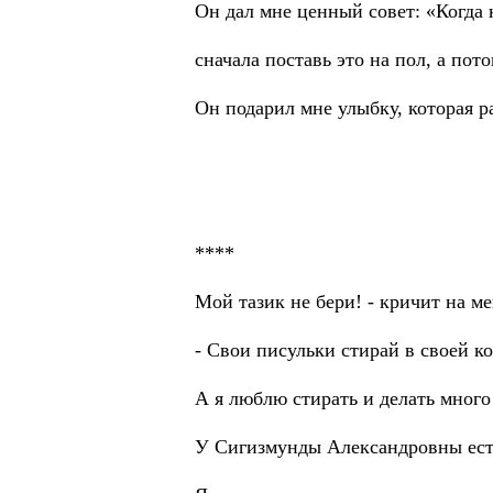
Он дал мне ценный совет: «Когда н
сначала поставь это на пол, а пот
Он подарил мне улыбку, которая р
****
Mой тазик не бери! - кричит на м
- Cвои писульки стирай в своей к
А я люблю стирать и делать много 
У Сигизмунды Александровны ест