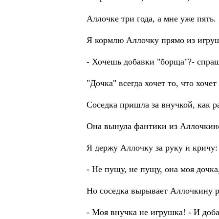
Аллочкe три года, а мне уже пять.
Я кормлю Аллочку прямо из игруш
- Хочешь добавки "борща"?- спраш
"Дочка" всегда хочет то, что хочет
Соседка пришла за внучкой, как ра
Она вынула фантики из Аллочкино
Я держу Аллочку за руку и кричу:
- Не пущу, не пущу, она моя дочка,
Но соседка вырывает Аллочкину р
- Моя внучка не игрушкa! - И доба