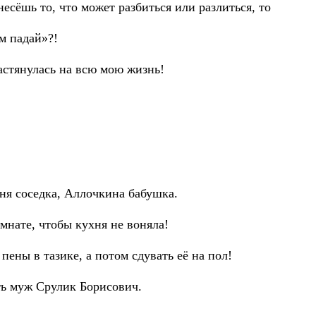
есёшь то, что может разбиться или разлиться, то
ом падай»?!
астянулась на всю мою жизнь!
еня соседка, Аллочкина бабушка.
омнате, чтобы кухня не вонялa!
пены в тазике, а потом сдувать её на пол!
ь муж Срулик Борисович.