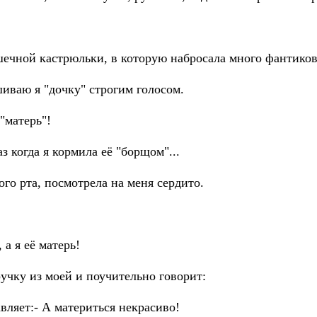
ечной кастрюльки, в которую набросала много фантиков
иваю я "дочку" строгим голосом.
 "матeрь"!
з когда я кормила её "борщом"...
го рта, посмотрела на меня сердито.
 а я её матерь!
учку из моей и поучительно говорит:
вляет:- А материться некрасиво!