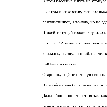
В этом бассейне я чуть не утонула
нырнула в отверстие, которое вых
“лягушатнике”, я тонула, но не сд
B моей тонущей голове крутилась
шофёра: "А помирать нам рановато,
возьмись, нырнул и приблизился к
плЮ-мб: я спасена!
Старичок, ещё не натянув свои пл
В бассейн меня больше не пустили
Дальнейшие попытки заняться как
гимнастикой или просто прыгать ч