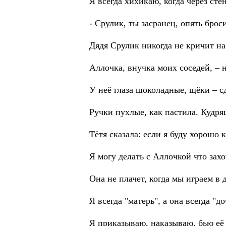
Я всегда хихикаю, когда через сте
- Срулик, ты засранец, опять брос
Дядя Срулик никогда не кричит на
Аллочка, внучка моих соседей, – 
У неё глаза шоколадные, щёки – с
Ручки пухлые, как пастила. Кудр
Тётя сказала: если я буду хорошо 
Я могу делать с Аллочкой что захо
Она не плачет, когда мы играем в 
Я всегда "матерь", а она всегда "до
Я приказываю, наказываю, бью её п