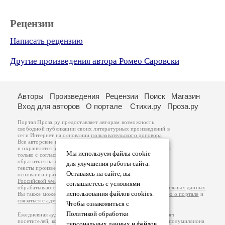
Рецензии
Написать рецензию
Другие произведения автора Ромео Саровски
Авторы
Произведения
Рецензии
Поиск
Магазин
Вход для авторов
О портале
Стихи.ру
Проза.ру
Портал Проза.ру предоставляет авторам возможность
свободной публикации своих литературных произведений в
сети Интернет на основании
пользовательского договора
.
Все авторские права на произведения принадлежат авторам
и охраняются
законом
. Перепечатка произведений возможна
Мы используем файлы cookie
только с согласия его автора, к которому вы можете
обратиться на его авторской странице. Ответственность за
для улучшения работы сайта.
тексты произведений авторы несут самостоятельно на
Оставаясь на сайте, вы
основании
правил публикации
и
законодательства
Российской Федерации
. Данные пользователей
соглашаетесь с условиями
обрабатываются на основании
Политики обработки персональных данных
.
использования файлов cookies.
Вы также можете посмотреть более подробную
информацию о портале
и
связаться с администрацией
.
Чтобы ознакомиться с
Политикой обработки
Ежедневная аудитория портала Проза.ру – порядка 100 тысяч
посетителей, которые в общей сумме просматривают более полумиллиона
персональных данных и файлов