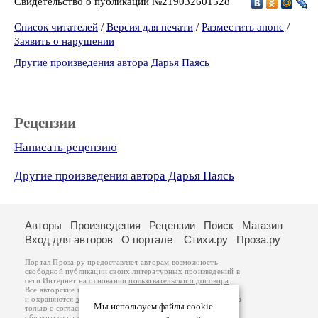
Свидетельство о публикации №219032601528
Список читателей
/
Версия для печати
/
Разместить анонс
/
Заявить о нарушении
Другие произведения автора Дарья Паясь
Рецензии
Написать рецензию
Другие произведения автора Дарья Паясь
Авторы
Произведения
Рецензии
Поиск
Магазин
Вход для авторов
О портале
Стихи.ру
Проза.ру
Портал Проза.ру предоставляет авторам возможность
свободной публикации своих литературных произведений в
сети Интернет на основании
пользовательского договора
.
Все авторские права на произведения принадлежат авторам
и охраняются
законом
. Перепечатка произведений возможна
Мы используем файлы cookie
только с согласия его автора, к которому вы можете
обратиться на его авторской странице. Ответственность за