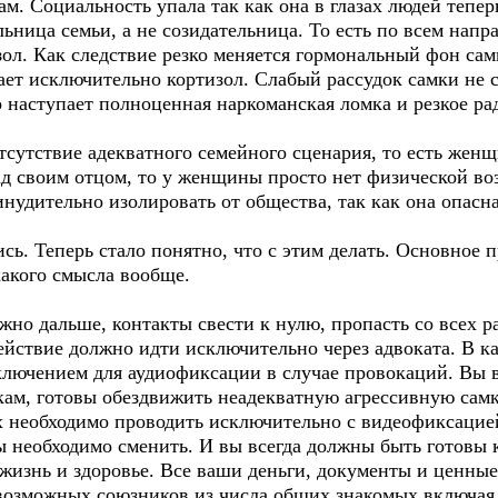
м. Социальность упала так как она в глазах людей теперь
ьница семьи, а не созидательница. То есть по всем нап
зол. Как следствие резко меняется гормональный фон са
ет исключительно кортизол. Слабый рассудок самки не с
 наступает полноценная наркоманская ломка и резкое ра
отсутствие адекватного семейного сценария, то есть женщ
д своим отцом, то у женщины просто нет физической во
инудительно изолировать от общества, так как она опас
сь. Теперь стало понятно, что с этим делать. Основное 
какого смысла вообще.
жно дальше, контакты свести к нулю, пропасть со всех ра
йствие должно идти исключительно через адвоката. В ка
лючением для аудиофиксации в случае провокаций. Вы в
ам, готовы обездвижить неадекватную агрессивную самк
их необходимо проводить исключительно с видеофиксацие
ы необходимо сменить. И вы всегда должны быть готовы 
жизнь и здоровье. Все ваши деньги, документы и ценны
возможных союзников из числа общих знакомых включая 