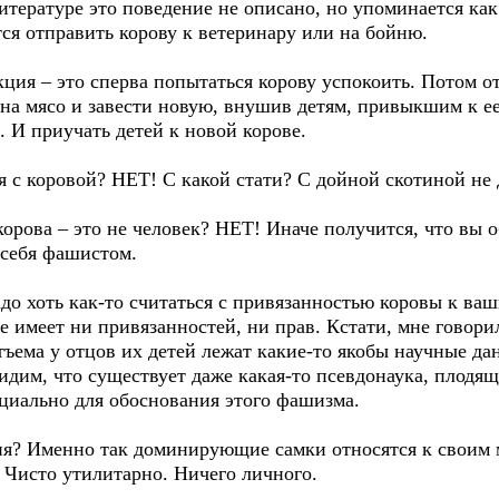
литературе это поведение не описано, но упоминается ка
ся отправить корову к ветеринару или на бойню.
ция – это сперва попытаться корову успокоить. Потом о
 на мясо и завести новую, внушив детям, привыкшим к ее 
а. И приучать детей к новой корове.
я с коровой? НЕТ! С какой стати? С дойной скотиной не д
корова – это не человек? НЕТ! Иначе получится, что вы 
 себя фашистом.
адо хоть как-то считаться с привязанностью коровы к ва
 имеет ни привязанностей, ни прав. Кстати, мне говори
ема у отцов их детей лежат какие-то якобы научные да
видим, что существует даже какая-то псевдонаука, плод
ециально для обоснования этого фашизма.
рия? Именно так доминирующие самки относятся к своим 
Чисто утилитарно. Ничего личного.