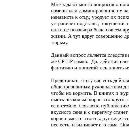
Мне задают много вопросов о пов
измены или доминирования, не важ
ненависть к отцу, уродует их пси
устраивает подставы, покушения н
она еще позавчера была совсем др
жизни. А тут вдруг совершенно дру
тюрьму.
Данный вопрос является следств
же СР-НР самка. Да, действительн
фантазию и попытайтесь понять и
Представьте, что у вас есть дойна
общепризнанным руководствам для 
чтобы их кормить. В книгах и журн
иметь несколько коров это круто,
ее в стойло. Согласно публикация
вкусного сена и с перепугу станет
корова вместо этого вдруг ведет с
нее есть, и выпивает его сама. Он