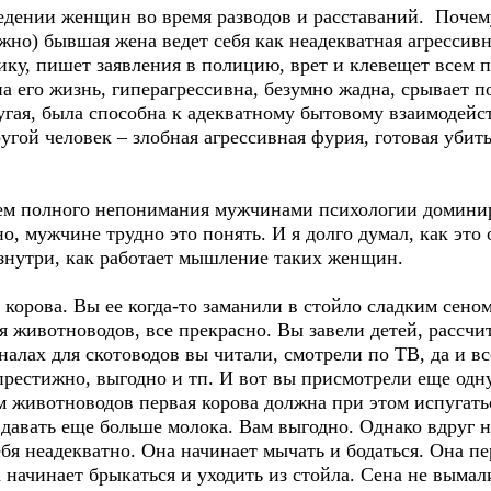
едении женщин во время разводов и расставаний. Почему
но) бывшая жена ведет себя как неадекватная агрессивн
хику, пишет заявления в полицию, врет и клевещет всем 
а его жизнь, гиперагрессивна, безумно жадна, срывает п
угая, была способна к адекватному бытовому взаимодейс
гой человек – злобная агрессивная фурия, готовая убить
ием полного непонимания мужчинами психологии домин
о, мужчине трудно это понять. И я долго думал, как это
знутри, как работает мышление таких женщин.
я корова. Вы ее когда-то заманили в стойло сладким сено
животноводов, все прекрасно. Вы завели детей, рассчит
алах для скотоводов вы читали, смотрели по ТВ, да и все
 престижно, выгодно и тп. И вот вы присмотрели еще одн
м животноводов первая корова должна при этом испугать
 давать еще больше молока. Вам выгодно. Однако вдруг н
ебя неадекватно. Она начинает мычать и бодаться. Она пе
а начинает брыкаться и уходить из стойла. Сена не вымал