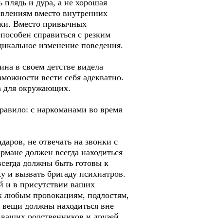
 плядь и дура, а не хорошая
равлениям вместо внутренних
мки. Вместо привычных
пособен справиться с резким
дикальное изменение поведения.
ина в своем детстве видела
зможности вести себя адекватно.
на для окружающих.
правило: с наркоманами во время
даров, не отвечать на звонки с
рмане должен всегда находиться
сегда должны быть готовы к
у и вызвать бригаду психиатров.
й и в присутствии ваших
к любым провокациям, подлостям,
е вещи должны находиться вне
ваших родственников и друзей.