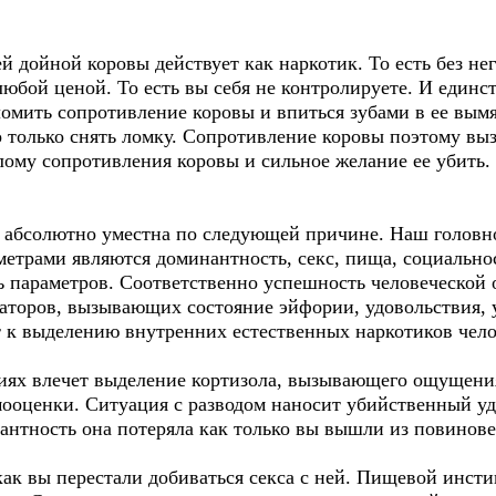
й дойной коровы действует как наркотик. То есть без нег
любой ценой. То есть вы себя не контролируете. И единст
ломить сопротивление коровы и впиться зубами в ее вым
только снять ломку. Сопротивление коровы поэтому вызы
ому сопротивления коровы и сильное желание ее убить. 
 абсолютно уместна по следующей причине. Наш головной
рами являются доминантность, секс, пища, социальност
ь параметров. Соответственно успешность человеческой 
торов, вызывающих состояние эйфории, удовольствия, 
т к выделению внутренних естественных наркотиков чело
иях влечет выделение кортизола, вызывающего ощущения
ооценки. Ситуация с разводом наносит убийственный уда
нтность она потеряла как только вы вышли из повинове
как вы перестали добиваться секса с ней. Пищевой инстин