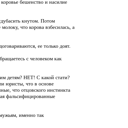
к коровье бешенство и насилие
тдубасить кнутом. Потом
молоку, что корова взбесилась, а
оговариваются, ее только доят.
обращаетесь с человеком как
шим детям? НЕТ! С какой стати?
ли юристы, что в основе
нные, что отцовского инстинкта
ящая фальсифицированные
мужьям, именно так