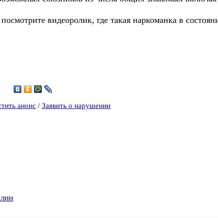
 посмотрите видеоролик, где такая наркоманка в состоя
4
стить анонс
/
Заявить о нарушении
илин