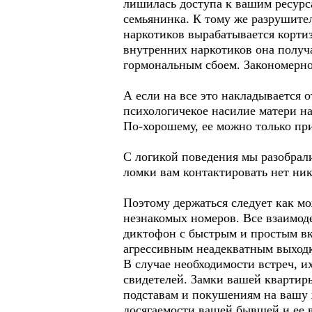
лишилась доступа к вашим ресурса
семьянинка. К тому же разрушител
наркотиков вырабатывается корти
внутренних наркотиков она получа
гормональным сбоем. Закономерно
А если на все это накладывается 
психологичекое насилие матери на
По-хорошему, ее можно только пр
С логикой поведения мы разобрали
ломки вам контактировать нет ни
Поэтому держаться следует как мо
незнакомых номеров. Все взаимоде
диктофон с быстрым и простым вк
агрессивным неадекватным выходк
В случае необходимости встреч, 
свидетелей. Замки вашей квартир
подставам и покушениям на вашу 
досягаемости вашей бывшей и ее 