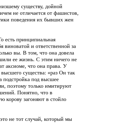
 низшему существу, дойной
ичем не отличается от фашистов,
гики поведения их бывших жен
То есть принципиальная
бя виноватой и ответственной за
олько вы. В том, что она довела
шили ее жизнь. С этим ничего не
т аксиоме, что она права. У
высшего существа: «раз Он так
, а подстройка под высшее
ми, поэтому только имитируют
шений. Понятно, что в
ю корову загоняют в стойло
это не тот случай, который мы