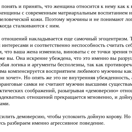
 понять и принять, что женщина относится к нему как к
то женщины с современным матриархальным воспитанием н
 человеческой кожи. Поэтому мужчины и не понимают ло
когда сталкиваются с ним.
я отношений накладывается еще самочный эгоцентризм. 
 интересами и соответственно неспособность считать се
, что ваша жена изменила, виноваты с ее точки зрения т
же вы. Она искренне убеждена, что это именно вы разру
юбая логика и аргументы бесполезны, так как противореча
мма компенсируется восприятием любимого мужчины как 
к он хочет». Но опять же это не внутренняя убежденность
коранговые самки не считают мужчин высшими существа
актических соображений, разыгрывая «демоверсию» отно
декватных отношений прекращается мгновенно, и дойну
ами.
силить демоверсию, чтобы успокоить дойную корову. Но 
есь разбираем именно агрессивное поведение.