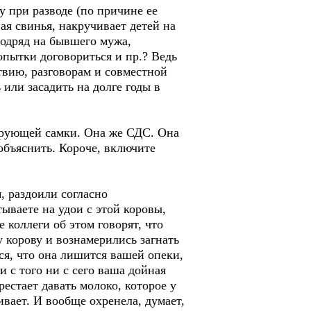
 при разводе (по причине ее
ая свинья, накручивает детей на
подряд на бывшего мужа,
опытки договориться и пр.? Ведь
твию, разговорам и совместной
 или засадить на долге годы в
ирующей самки. Она же СДС. Она
 объяснить. Короче, включите
м, раздоили согласно
ываете на удои с этой коровы,
 коллеги об этом говорят, что
у корову и вознамерились загнать
ся, что она лишится вашей опеки,
и с того ни с сего ваша дойная
рестает давать молоко, которое у
ивает. И вообще охренела, думает,