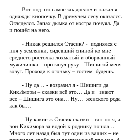
Вот под это самое «надоело» и нажал я
однажды кнопочку. В дремучем лесу оказался.
Огляделся. Запах дымка от костра почуял. Да
и пошёл на него.
- Никак решился Стасик? - поднялся с
пня у землянки, сидевший спиной ко мне
среднего росточка лохматый и оборванный
мужичишка – протянул руку - Шишигой меня
зовут. Проходи к огоньку – гостем будешь.
- Ну да… - возразил я - Шишиги да
КикИморы – сказки всё это… Да и знают
все – Шишига это она… Ну… женского рода
как бы…
- Ну какие ж Стасик сказки – вот он я, а
вон Кикимора за водой к роднику пошла…
Много лет назад был тут один из ваших – не