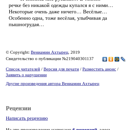
речке без никакой одежды купался я с ними…
Некоторые очень даже ничего… Весёлые…
Особенно одна, тоже весёлая, улыбчивая да
пышногрудая…
© Copyright:
Вениамин Ахтырец
, 2019
Свидетельство о публикации №219040301137
Список читателей
/
Версия для печати
/
Разместить анонс
/
Заявить о нарушении
Другие произведения автора Вениамин Ахтырец
Рецензии
Написать рецензию
На это произведение написано
6 рецензий
, здесь