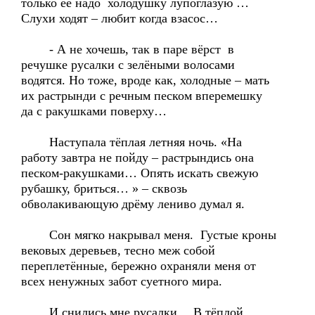
только её надо холодушку лупоглазую …
Слухи ходят – любит когда взасос…
- А не хочешь, так в паре вёрст в
речушке русалки с зелёными волосами
водятся. Но тоже, вроде как, холодные – мать
их растрынди с речным песком вперемешку
да с ракушками поверху…
Наступала тёплая летняя ночь. «На
работу завтра не пойду – растрындись она
песком-ракушками… Опять искать свежую
рубашку, бриться… » – сквозь
обволакивающую дрёму лениво думал я.
Сон мягко накрывал меня. Густые кроны
вековых деревьев, тесно меж собой
переплетённые, бережно охраняли меня от
всех ненужных забот суетного мира.
И снились мне русалки… В тёплой