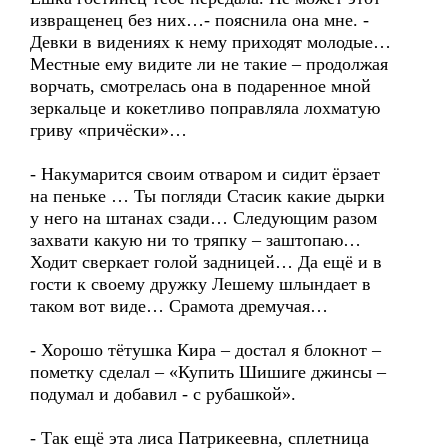
извращенец без них…- пояснила она мне. -
Девки в видениях к нему приходят молодые…
Местные ему видите ли не такие – продолжая
ворчать, смотрелась она в подаренное мной
зеркальце и кокетливо поправляла лохматую
гриву «причёски»…
- Накумарится своим отваром и сидит ёрзает
на пеньке … Ты погляди Стасик какие дырки
у него на штанах сзади… Следующим разом
захвати какую ни то тряпку – заштопаю…
Ходит сверкает голой задницей… Да ещё и в
гости к своему дружку Лешему шлындает в
таком вот виде… Срамота дремучая…
- Хорошо тётушка Кира – достал я блокнот –
пометку сделал – «Купить Шишиге джинсы –
подумал и добавил - с рубашкой».
- Так ещё эта лиса Патрикеевна, сплетница