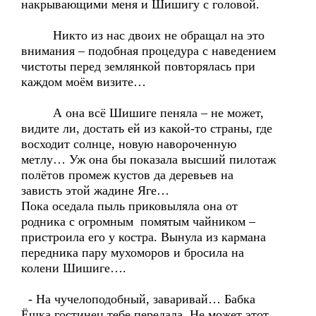
накрывающими меня и Шишигу с головой.
Никто из нас двоих не обращал на это
внимания – подобная процедура с наведением
чистоты перед землянкой повторялась при
каждом моём визите…
А она всё Шишиге пеняла – не может,
видите ли, достать ей из какой-то страны, где
восходит солнце, новую навороченную
метлу… Уж она бы показала высший пилотаж
полётов промеж кустов да деревьев на
зависть этой жадине Яге…
Пока оседала пыль приковыляла она от
родника с огромным помятым чайником –
пристроила его у костра. Вынула из кармана
передника пару мухоморов и бросила на
колени Шишиге….
- На чучелоподобный, заваривай… Бабка
Ёшка гостинец тебе передала. Не может этот