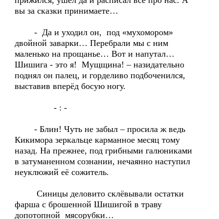
прижился, ушёл да и расписал всё про нас. А
вы за сказки принимаете…
- Да и уходил он, под «мухомором»
двойной заварки… Перебрали мы с ним
маленько на прощанье… Вот и напутал…
Шишига - это я! Мущщина! – назидательно
поднял он палец, и горделиво подбоченился,
выставив вперёд босую ногу.
- : -
- Блин! Чуть не забыл – просила ж ведь
Кикимора зеркальце карманное месяц тому
назад. На прежнее, под грибными галюниками
в затуманенном сознании, нечаянно наступил
неуклюжий её сожитель.
Синицы деловито склёвывали остатки
фарша с брошенной Шишигой в траву
допотопной мясорубки…