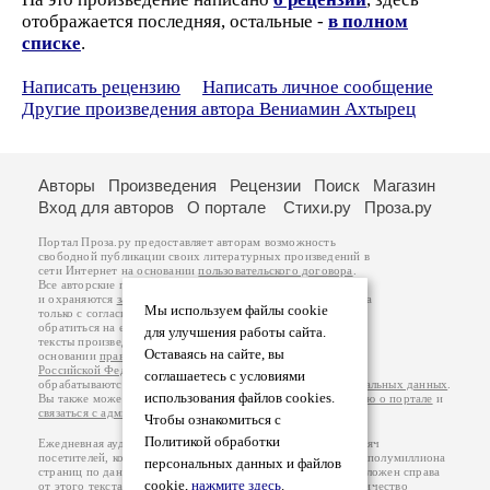
отображается последняя, остальные -
в полном
списке
.
Написать рецензию
Написать личное сообщение
Другие произведения автора Вениамин Ахтырец
Авторы
Произведения
Рецензии
Поиск
Магазин
Вход для авторов
О портале
Стихи.ру
Проза.ру
Портал Проза.ру предоставляет авторам возможность
свободной публикации своих литературных произведений в
сети Интернет на основании
пользовательского договора
.
Все авторские права на произведения принадлежат авторам
и охраняются
законом
. Перепечатка произведений возможна
Мы используем файлы cookie
только с согласия его автора, к которому вы можете
обратиться на его авторской странице. Ответственность за
для улучшения работы сайта.
тексты произведений авторы несут самостоятельно на
Оставаясь на сайте, вы
основании
правил публикации
и
законодательства
Российской Федерации
. Данные пользователей
соглашаетесь с условиями
обрабатываются на основании
Политики обработки персональных данных
.
использования файлов cookies.
Вы также можете посмотреть более подробную
информацию о портале
и
связаться с администрацией
.
Чтобы ознакомиться с
Политикой обработки
Ежедневная аудитория портала Проза.ру – порядка 100 тысяч
посетителей, которые в общей сумме просматривают более полумиллиона
персональных данных и файлов
страниц по данным счетчика посещаемости, который расположен справа
cookie,
нажмите здесь
.
от этого текста. В каждой графе указано по две цифры: количество