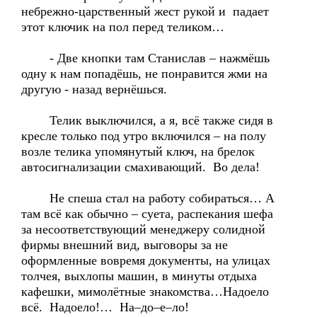
небрежно-царственный жест рукой и падает
этот ключик на пол перед теликом…
- Две кнопки там Станислав – нажмёшь
одну к нам попадёшь, не понравится жми на
другую - назад вернёшься.
Телик выключился, а я, всё также сидя в
кресле только под утро включился – на полу
возле телика упомянутый ключ, на брелок
автосигнализации смахивающий. Во дела!
Не спеша стал на работу собираться… А
там всё как обычно – суета, распекания шефа
за несоответствующий менеджеру солидной
фирмы внешний вид, выговоры за не
оформленные вовремя документы, на улицах
толчея, выхлопы машин, в минуты отдыха
кафешки, мимолётные знакомства…Надоело
всё. Надоело!… На–до–е–ло!