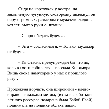
Сидя на корточках у костра, на
закопчёную чугунную сковородку шмякнул он
пару огромных, размером с мужскую ладонь
котлет, вытер руки о штаны.
– Скоро обедать будем…
- Ага – согласился я. – Только мухомор
не буду…
- Ты Стасик предупреждал бы что ль,
коль в гости собирался – ворчала Кикимора –
Вишь скока намусорено у нас с прошлого
разу…
Продолжая ворчать, она широкими - влево-
вправо - взмахами метлы, (из-за выработкки
лётного рессурса подарена была Бабой Ягой),
поднимала на полянке облака пыли,