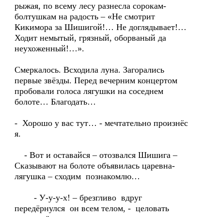
рыжая, по всему лесу разнесла сорокам-
болтушкам на радость – «Не смотрит
Кикимора за Шишигой!… Не доглядывает!…
Ходит немытый, грязный, оборваный да
неухоженный!…».
Смеркалось. Всходила луна. Загорались
первые звёзды. Перед вечерним концертом
пробовали голоса лягушки на соседнем
болоте… Благодать…
- Хорошо у вас тут… - мечтательно произнёс
я.
- Вот и оставайся – отозвался Шишига –
Сказывают на болоте объявилась царевна-
лягушка – сходим познакомлю…
- У-у-у-х! – брезгливо вдруг
передёрнулся он всем телом, - целовать