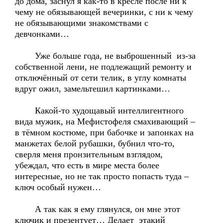
до дома, заснул я как-то в кресле после ни к
чему не обязывающей вечеринки, с ни к чему
не обязывающими знакомствами с
девчонками…
Уже больше года, не выброшенный из-за
собственной лени, не подлежащий ремонту и
отключённый от сети телик, в углу комнаты
вдруг ожил, замельтешил картинками…
Какой-то худощавый интеллигентного
вида мужик, на Мефистофеля смахивающий –
в тёмном костюме, при бабочке и запонках на
манжетах белой рубашки, бубнил что-то,
сверля меня пронзительным взглядом,
убеждал, что есть в мире места более
интересные, но не так просто попасть туда –
ключ особый нужен…
А так как я ему глянулся, он мне этот
ключик и презентует… Делает этакий