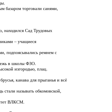
цы.
ным базаром торговали санями,
го, находился Сад Трудовых
никами – учащиеся
и, подпоясывались ремнем с
дежь в школы ФЗО.
ысокой изгородью, плац.
брусья, канава для прыганья и всё
ь стали называть обкомовской,
омитет ВЛКСМ.