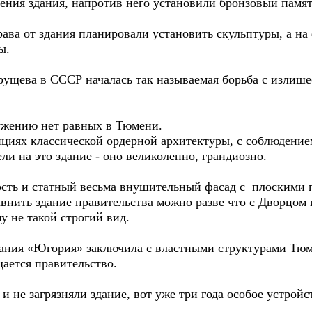
дения здания, напротив него установили бронзовый памя
рава от здания планировали установить скульптуры, а на 
ы.
ущева в СССР началась так называемая борьба с излише
ужению нет равных в Тюмени.
циях классической ордерной архитектуры, с соблюдение
и на это здание - оно великолепно, грандиозно.
ость и статный весьма внушительный фасад с плоскими 
авнить здание правительства можно разве что с Дворцом 
у не такой строгий вид.
мпания «Югория» заключила с властными структурами Тюм
щается правительство.
и не загрязняли здание, вот уже три года особое устрой