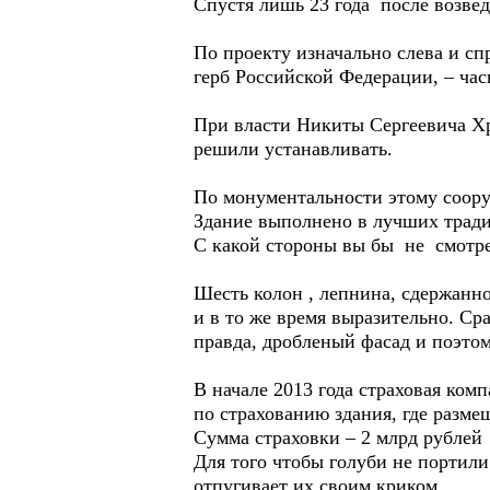
Спустя лишь 23 года после возве
По проекту изначально слева и сп
герб Российской Федерации, – час
При власти Никиты Сергеевича Хр
решили устанавливать.
По монументальности этому соор
Здание выполнено в лучших тради
С какой стороны вы бы не смотрел
Шесть колон , лепнина, сдержанн
и в то же время выразительно. Ср
правда, дробленый фасад и поэтом
В начале 2013 года страховая ко
по страхованию здания, где разме
Сумма страховки – 2 млрд рублей
Для того чтобы голуби не портили 
отпугивает их своим криком.