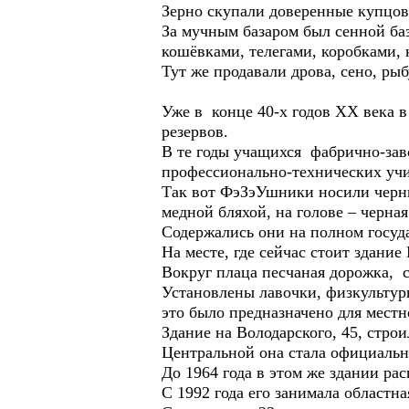
Зерно скупали доверенные купцо
За мучным базаром был сенной база
кошёвками, телегами, коробками, 
Тут же продавали дрова, сено, рыб
Уже в конце 40-х годов XX века в
резервов.
В те годы учащихся фабрично-за
профессионально-технических уч
Так вот ФэЗэУшники носили черн
медной бляхой, на голове – черна
Содержались они на полном госуд
На месте, где сейчас стоит здан
Вокруг плаца песчаная дорожка, 
Установлены лавочки, физкультурн
это было предназначено для мест
Здание на Володарского, 45, стро
Центральной она стала официально
До 1964 года в этом же здании ра
С 1992 года его занимала областн