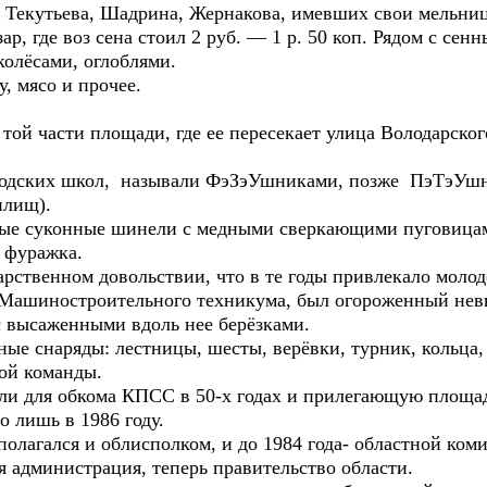
в Текутьева, Шадрина, Жернакова, имевших свои мельни
р, где воз сена стоил 2 руб. — 1 р. 50 коп. Рядом с сен
колёсами, оглоблями.
у, мясо и прочее.
 той части площади, где ее пересекает улица Володарско
водских школ, называли ФэЗэУшниками, позже ПэТэУш
илищ).
ые суконные шинели с медными сверкающими пуговицам
я фуражка.
арственном довольствии, что в те годы привлекало моло
ие Машиностроительного техникума, был огороженный нев
с высаженными вдоль нее берёзками.
ые снаряды: лестницы, шесты, верёвки, турник, кольца, 
ной команды.
или для обкома КПСС в 50-х годах и прилегающую площад
 лишь в 1986 году.
сполагался и облисполком, и до 1984 года- областной к
ая администрация, теперь правительство области.