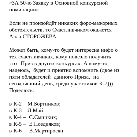
«ЗА 50-ю Заявку в Основной конкурсной
номинации».
Если не произойдёт никаких форс-мажорных
обстоятельств, то Счастливчиком окажется
Алла СТОРОЖЕВА.
Может быть, кому-то будет интересна инфо о
тех счастливчиках, кому повезло получить
этот Приз в других конкурсах. А кому-то,
надеюсь, будет и приятно вспомнить (двое из
пяти обладателей данного Приза, на
сегодняшний день, среди участников К-7))).
Поделюсь:
в К-2 – М.Бортников;
в К-3 – Л.Май;
в К-4 – С.Смицких;
в К-5 – Е.Поздняков;
в К-6 – В.Мартиросян.