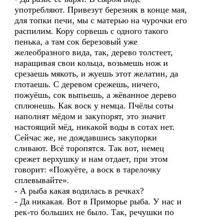
употребляют. Привезут березняк в конце мая,
для топки печи, мы с матерью на чурочки его
распилим. Кору сорвешь с одного такого
пенька, а там сок березовый уже
желеобразного вида, так, дерево толстеет,
наращивая свои кольца, возьмешь нож и
срезаешь мякоть, и жуешь этот желатин, да
глотаешь. С деревом срежешь, ничего,
пожуёшь, сок выпьешь, а жёванное дерево
сплюнешь. Как воск у немца. Пчёлы соты
наполнят мёдом и закупорят, это значит
настоящий мёд, никакой воды в сотах нет.
Сейчас же, не дождавшись закупорки
сливают. Всё торопятся. Так вот, немец
срежет верхушку и нам отдает, при этом
говорит: «Пожуёте, а воск в тарелочку
сплевывайте».
- А рыба какая водилась в речках?
- Да никакая. Вот в Приморье рыба. У нас и
рек-то больших не было. Так, речушки по