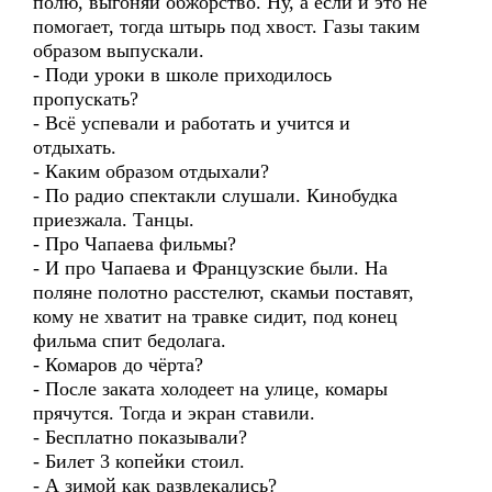
полю, выгоняй обжорство. Ну, а если и это не
помогает, тогда штырь под хвост. Газы таким
образом выпускали.
- Поди уроки в школе приходилось
пропускать?
- Всё успевали и работать и учится и
отдыхать.
- Каким образом отдыхали?
- По радио спектакли слушали. Кинобудка
приезжала. Танцы.
- Про Чапаева фильмы?
- И про Чапаева и Французские были. На
поляне полотно расстелют, скамьи поставят,
кому не хватит на травке сидит, под конец
фильма спит бедолага.
- Комаров до чёрта?
- После заката холодеет на улице, комары
прячутся. Тогда и экран ставили.
- Бесплатно показывали?
- Билет 3 копейки стоил.
- А зимой как развлекались?