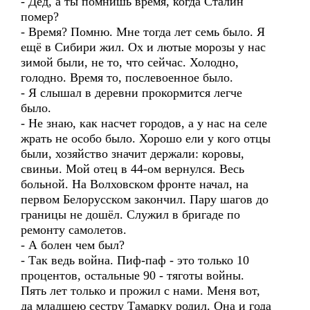
- Дед, а ты помнишь время, когда Сталин
помер?
- Время? Помню. Мне тогда лет семь было. Я
ещё в Сибири жил. Ох и лютые морозы у нас
зимой были, не то, что сейчас. Холодно,
голодно. Время то, послевоенное было.
- Я слышал в деревни прокормится легче
было.
- Не знаю, как насчет городов, а у нас на селе
жрать не особо было. Хорошо ели у кого отцы
были, хозяйство значит держали: коровы,
свиньи. Мой отец в 44-ом вернулся. Весь
больной. На Волховском фронте начал, на
первом Белорусском закончил. Пару шагов до
границы не дошёл. Служил в бригаде по
ремонту самолетов.
- А болен чем был?
- Так ведь война. Пиф-паф - это только 10
процентов, остальные 90 - тяготы войны.
Пять лет только и прожил с нами. Меня вот,
да младшею сестру Тамарку родил. Она и года