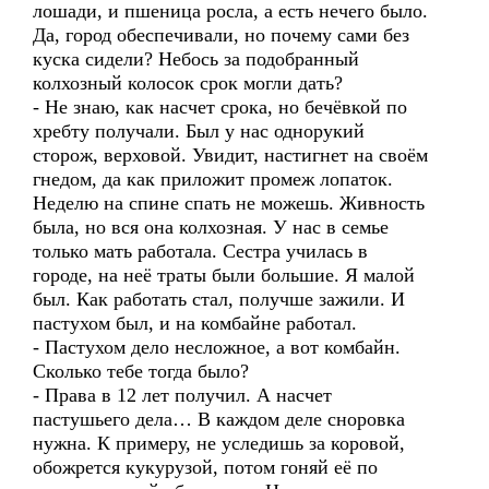
лошади, и пшеница росла, а есть нечего было.
Да, город обеспечивали, но почему сами без
куска сидели? Небось за подобранный
колхозный колосок срок могли дать?
- Не знаю, как насчет срока, но бечёвкой по
хребту получали. Был у нас однорукий
сторож, верховой. Увидит, настигнет на своём
гнедом, да как приложит промеж лопаток.
Неделю на спине спать не можешь. Живность
была, но вся она колхозная. У нас в семье
только мать работала. Сестра училась в
городе, на неё траты были большие. Я малой
был. Как работать стал, получше зажили. И
пастухом был, и на комбайне работал.
- Пастухом дело несложное, а вот комбайн.
Сколько тебе тогда было?
- Права в 12 лет получил. А насчет
пастушьего дела… В каждом деле сноровка
нужна. К примеру, не уследишь за коровой,
обожрется кукурузой, потом гоняй её по