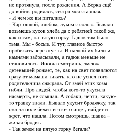
не протянула, после рождения. А Верка ещё
до войны родилась, сестра моя старшая.
- И чем же вы питались?
- Картошкой, хлебом, луком с солью. Бывало
возьмешь кусок хлеба да с ребятней такой же,
как и сам, на пятую горку. Гадюк там было -
тьма. Мы - босые. И тут, главное быстро
пробежать через кусты. И палкой их били и
камнями забрасывали, а гадюк меньше не
становилось. Иногда смотришь, змеюка
детенышей рожает, те, как на свет появляются
сразу от мамаши тикать, кто не успел того
родительница сжырала. От змей этих козы
гибли. Про людей, чтобы кого-то укусила
насмерть, не слышал. А собаки, черти, какую-
то травку знали. Бывало укусит бродяжку, так
она на поле бежит и что-то ищет, найдет и
жрёт, что нашла. Потом смотришь, шавка –
живая бродит.
- Так зачем на пятую горку бегали?