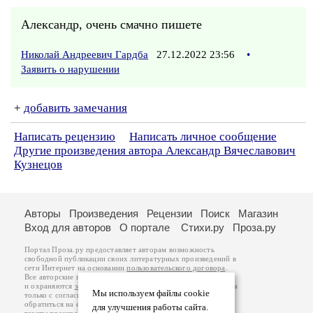
Александр, очень смачно пишете
Николай Андреевич Гардба
27.12.2022 23:56
•
Заявить о нарушении
+
добавить замечания
Написать рецензию
Написать личное сообщение
Другие произведения автора Александр Вячеславович
Кузнецов
Авторы
Произведения
Рецензии
Поиск
Магазин
Вход для авторов
О портале
Стихи.ру
Проза.ру
Портал Проза.ру предоставляет авторам возможность
свободной публикации своих литературных произведений в
сети Интернет на основании
пользовательского договора
.
Все авторские права на произведения принадлежат авторам
и охраняются
законом
. Перепечатка произведений возможна
Мы используем файлы cookie
только с согласия его автора, к которому вы можете
обратиться на его авторской странице. Ответственность за
для улучшения работы сайта.