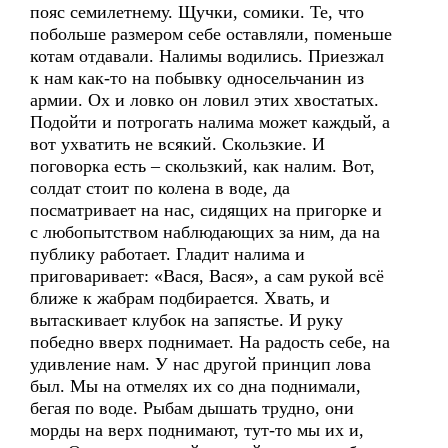
пояс семилетнему. Щучки, сомики. Те, что
побольше размером себе оставляли, поменьше
котам отдавали. Налимы водились. Приезжал
к нам как-то на побывку односельчанин из
армии. Ох и ловко он ловил этих хвостатых.
Подойти и потрогать налима может каждый, а
вот ухватить не всякий. Скользкие. И
поговорка есть – скользкий, как налим. Вот,
солдат стоит по колена в воде, да
посматривает на нас, сидящих на пригорке и
с любопытством наблюдающих за ним, да на
публику работает. Гладит налима и
приговаривает: «Вася, Вася», а сам рукой всё
ближе к жабрам подбирается. Хвать, и
вытаскивает клубок на запястье. И руку
победно вверх поднимает. На радость себе, на
удивление нам. У нас другой принцип лова
был. Мы на отмелях их со дна поднимали,
бегая по воде. Рыбам дышать трудно, они
морды на верх поднимают, тут-то мы их и,