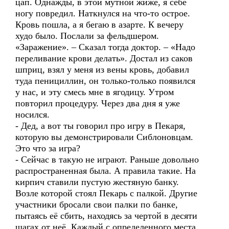
цап. Однажды, в этой мутной жиже, я себе
ногу повредил. Наткнулся на что-то острое.
Кровь пошла, а я бегаю в азарте. К вечеру
худо было. Послали за фельдшером.
«Заражение». – Сказал тогда доктор. – «Надо
переливание крови делать». Достал из саков
шприц, взял у меня из вены кровь, добавил
туда пенициллин, он только-только появился
у нас, и эту смесь мне в ягодицу. Утром
повторил процедуру. Через два дня я уже
носился.
- Дед, а вот ты говорил про игру в Пекаря,
которую вы демонстрировали Сиблоновцам.
Это что за игра?
- Сейчас в такую не играют. Раньше довольно
распространенная была. А правила такие. На
кирпич ставили пустую жестяную банку.
Возле которой стоял Пекарь с палкой. Другие
участники бросали свои палки по банке,
пытаясь её сбить, находясь за чертой в десяти
шагах от неё. Каждый с определенного места.