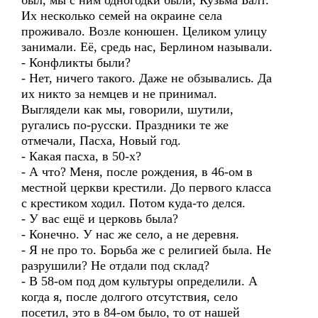
был, мы с ним одногодки были, Кузьма Балт.
Их несколько семей на окраине села
проживало. Возле конюшен. Целиком улицу
занимали. Её, средь нас, Берлином называли.
- Конфликты были?
- Нет, ничего такого. Даже не обзывались. Да
их никто за немцев и не принимал.
Выглядели как мы, говорили, шутили,
ругались по-русски. Праздники те же
отмечали, Пасха, Новый год.
- Какая пасха, в 50-х?
- А что? Меня, после рождения, в 46-ом в
местной церкви крестили. До первого класса
с крестиком ходил. Потом куда-то делся.
- У вас ещё и церковь была?
- Конечно. У нас же село, а не деревня.
- Я не про то. Борьба же с религией была. Не
разрушили? Не отдали под склад?
- В 58-ом под дом культуры определили. А
когда я, после долгого отсутствия, село
посетил, это в 84-ом было, то от нашей