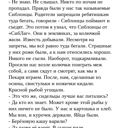
- Не знаю. Не слышал. Никто по ночам не
пропадал. Правда были у нас так называемые
Сиблонцы. Родители запрещали ребятишкам
туда бегать, говорили - Сиблонцы поймают и
съедят. Это потом я узнал, что Сиблонцы от
«СибЛаг». Они в землянках, за колючкой
жили. Известь добывали. Несмотря на
запреты, мы всё равно туда бегали. Страшные
у них рожи были, а к нам относились хорошо.
Никого не съели. Наоборот, подкармливали.
Просили нас возле колючки поиграть меж
собой, а сами сядут и смотрят, как мы в
Пекаря играем. После, нам, сделанные из
осины, свистульки и ножички кидали.
Красной рыбой угощали.
- Это что же, сидельцы лучше вас питались?
- Да кто их знает. Может кроме этой рыбы у
них ничего не было. У нас и картошка и хлеб.
Мы вон, и курочек держали. Яйца были.
- Берёзовую кашу варили?
- Да разве её варят. В сыром виде