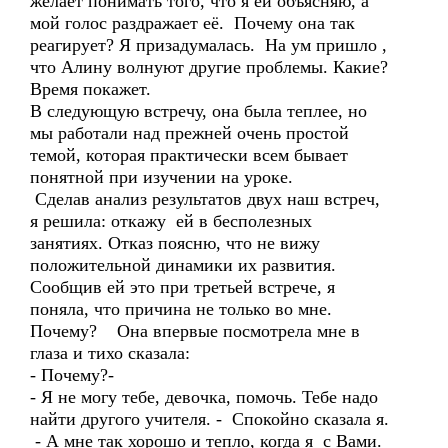
желает понимать того, что я ей объясняю, а
мой голос раздражает её. Почему она так
реагирует? Я призадумалась. На ум пришло ,
что Алину волнуют другие проблемы. Какие?
Время покажет.
В следующую встречу, она была теплее, но
мы работали над прежней очень простой
темой, которая практически всем бывает
понятной при изучении на уроке.
Сделав анализ результатов двух наш встреч,
я решила: откажу ей в бесполезных
занятиях. Отказ поясню, что не вижу
положительной динамики их развития.
Сообщив ей это при третьей встрече, я
поняла, что причина не только во мне.
Почему? Она впервые посмотрела мне в
глаза и тихо сказала:
- Почему?-
- Я не могу тебе, девочка, помочь. Тебе надо
найти другого учителя. - Спокойно сказала я.
- А мне так хорошо и тепло, когда я с Вами.