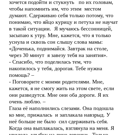
хочется подойти и стукнуть по их головам,
чтобы напомнить им, что этим местом
думают. Сдерживаю себя только потому, что
понимаю, что яйцо курицу и петуха не научат
в такой ситуации. Я мучаюсь бессонницей,
засыпаю к утру. Мне, кажется, что я только
уснула и сквозь сон слышу слова мамы:
«Доченька, поднимайся. Завтрак на столе,
через 30 минут я завезу тебя на занятия».
- Спасибо, что поделилась тем, что
накопилось у тебя, дорогая. Тебе нужна
помощь? –
- Поговорите с моими родителями. Мне,
кажется, я не смогу жить на этом свете, если
они разведутся. Мне они оба дороги. Я их
очень люблю. –
Глаза её наполнились слезами. Она подошла
ко мне, прижалась и заплакала навзрыд. У
неё больше не было сил сдерживать себя.
Когда она выплакалась, взглянула на меня. Я
увидела улыбку на лице девочки. Только