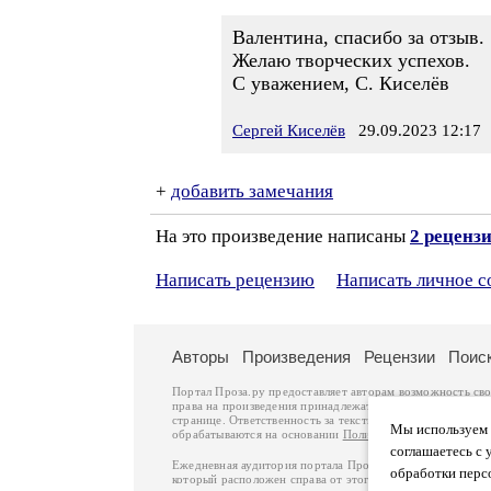
Валентина, спасибо за отзыв.
Желаю творческих успехов.
С уважением, С. Киселёв
Сергей Киселёв
29.09.2023 12:17
+
добавить замечания
На это произведение написаны
2 реценз
Написать рецензию
Написать личное 
Авторы
Произведения
Рецензии
Поис
Портал Проза.ру предоставляет авторам возможность св
права на произведения принадлежат авторам и охраняют
странице. Ответственность за тексты произведений авто
Мы используем ф
обрабатываются на основании
Политики обработки перс
соглашаетесь с 
Ежедневная аудитория портала Проза.ру – порядка 100 
обработки перс
который расположен справа от этого текста. В каждой гр