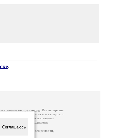
ске
.
льзовательского договора
. Все авторские
у вы можете обратиться на его авторской
й Федерации
. Данные пользователей
е
и
связаться с администрацией
.
Соглашаюсь
по данным счетчика посещаемости,