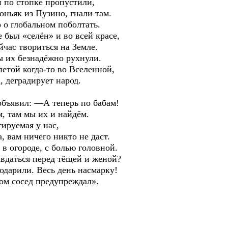
 по стопке пропустили,
оньяк из Пузино, гнали там.
 о глобальном поболтать.
 был «селён» и во всей красе,
йчас твориться на Земле.
ы их безнадёжно рухнули.
петой когда-то во Вселенной,
, деградирует народ.
объявил: —А теперь по бабам!
, там мы их и найдём.
тируемая у нас,
, вам ничего никто не даст.
 в огороде, с болью головной.
авдаться перед тёщей и женой?
одарили. Весь день насмарку!
ром сосед предупреждал».