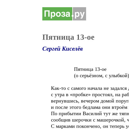
Пятница 13-ое
Сергей Киселёв
Пятница 13-ое
(о серьёзном, с улыбкой
Как-то с самого начала не задался 
с утра в «пробке» простоял, на ра
вернувшись, вечером домой поруг
и после этого бедлама они втроём 
По прибытии Василий тут же тяпн
сообщив шерочки с машерочкой, ч
С марками покончено, он теперь у