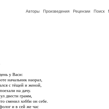
Авторы
Произведения
Рецензии
Поиск
)
день у Васи:
боте начальник наорал,
ался с тёщей и женой,
поехали на дачу.
ул двести грамм,
то сменил хобби он себе.
фолог и в сей же час