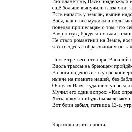
Инопланетяне, Васю поддержали и
ещё больше выпучили глаза они, к
Есть напасть у землян, выпив надо
Вася, как и все мужики в политике
поведал пришельцам о том, что се
Взор потух, бродяги поняли, план
Не стало романтики на Земле, вос
что-то здесь с образованием не так
После третьего стопоря, Василий 
Вдоль трассы на бреющем пройдём
Валюта надеюсь есть у вас конвер
нынче на планете нашей, без бабла
Очнулся Вася, куда шёл: у соседки
Мучил его один вопрос: «Как опр
Хоть, какую-нибудь бы железяку п
Вот блин забыл, пятница 13-е, ут
Картинка из интернета.