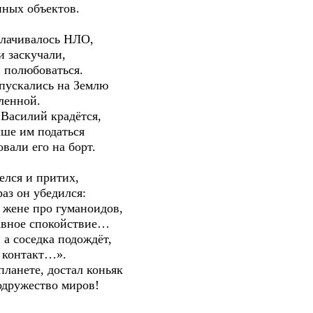
нных объектов.
олачивалось НЛО,
и заскучали,
 полюбоваться.
спускались на Землю
еленной.
 Василий крадётся,
чше им податься
вали его на борт.
елся и притих,
аз он убедился:
 жене про гуманоидов,
лавное спокойствие…
 а соседка подождёт,
м контакт…».
планете, достал коньяк
одружество миров!