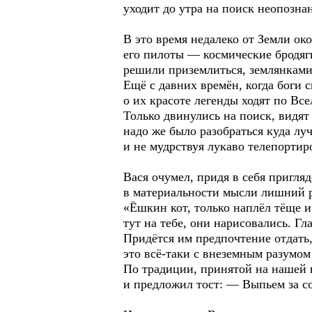
уходит до утра на поиск неопозна
В это время недалеко от Земли ок
его пилоты — космические бродяг
решили приземлиться, землянками
Ещё с давних времён, когда боги 
о их красоте легенды ходят по Вс
Только двинулись на поиск, видят
надо же было разобраться куда лу
и не мудрствуя лукаво телепортиро
Вася очумел, придя в себя пригляд
в материальности мысли лишний р
«Ёшкин кот, только наплёл тёще и
тут на тебе, они нарисовались. Г
Придётся им предпочтение отдать,
это всё-таки с внеземным разумо
По традиции, принятой на нашей 
и предложил тост: — Выпьем за с