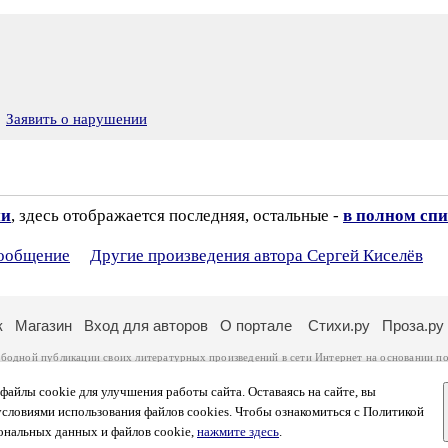
Заявить о нарушении
ии
, здесь отображается последняя, остальные -
в полном спи
сообщение
Другие произведения автора Сергей Киселёв
к
Магазин
Вход для авторов
О портале
Стихи.ру
Проза.ру
ободной публикации своих литературных произведений в сети Интернет на основании
по
ся
законом
. Перепечатка произведений возможна только с согласия его автора, к котором
ры несут самостоятельно на основании
правил публикации
и
законодательства Российско
айлы cookie для улучшения работы сайта. Оставаясь на сайте, вы
ональных данных
. Вы также можете посмотреть более подробную
информацию о портал
условиями использования файлов cookies. Чтобы ознакомиться с Политикой
тысяч посетителей, которые в общей сумме просматривают более полумиллиона страниц 
ональных данных и файлов cookie,
нажмите здесь
.
афе указано по две цифры: количество просмотров и количество посетителей.