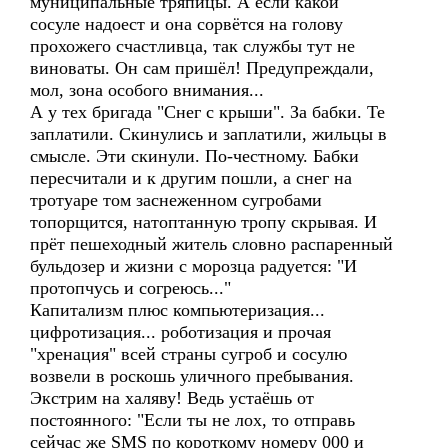
муниципальные тряпицы. А если какой
сосуле надоест и она сорвётся на голову
прохожего счастливца, так службы тут не
виноваты. Он сам пришёл! Предупреждали,
мол, зона особого внимания...
А у тех бригада "Снег с крыши". За бабки. Те
заплатили. Скинулись и заплатили, жильцы в
смысле. Эти скинули. По-честному. Бабки
пересчитали и к другим пошли, а снег на
тротуаре том заснеженном сугробами
топорщится, натоптанную тропу скрывая. И
прёт пешеходный житель словно распаренный
бульдозер и жизни с морозца радуется: "И
протопчусь и согреюсь..."
Капитализм плюс компьютеризация...
цифротизация... роботизация и прочая
"хренация" всей страны сугроб и сосулю
возвели в роскошь уличного пребывания.
Экстрим на халяву! Ведь устаёшь от
постоянного: "Если ты не лох, то отправь
сейчас же SMS по короткому номеру 000 и