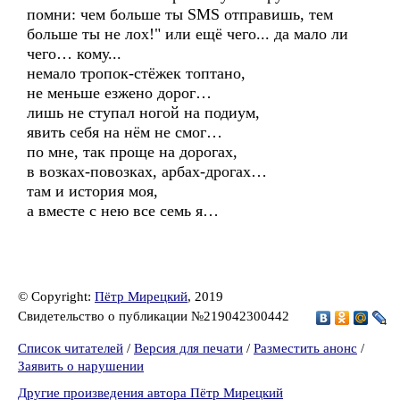
помни: чем больше ты SMS отправишь, тем
больше ты не лох!" или ещё чего... да мало ли
чего… кому...
немало тропок-стёжек топтано,
не меньше езжено дорог…
лишь не ступал ногой на подиум,
явить себя на нём не смог…
по мне, так проще на дорогах,
в возках-повозках, арбах-дрогах…
там и история моя,
а вместе с нею все семь я…
© Copyright:
Пётр Мирецкий
, 2019
Свидетельство о публикации №219042300442
Список читателей
/
Версия для печати
/
Разместить анонс
/
Заявить о нарушении
Другие произведения автора Пётр Мирецкий