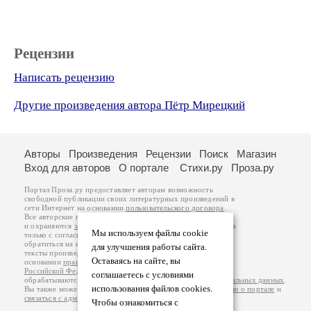
Рецензии
Написать рецензию
Другие произведения автора Пётр Мирецкий
Авторы
Произведения
Рецензии
Поиск
Магазин
Вход для авторов
О портале
Стихи.ру
Проза.ру
Портал Проза.ру предоставляет авторам возможность
свободной публикации своих литературных произведений в
сети Интернет на основании
пользовательского договора
.
Все авторские права на произведения принадлежат авторам
и охраняются
законом
. Перепечатка произведений возможна
Мы используем файлы cookie
только с согласия его автора, к которому вы можете
обратиться на его авторской странице. Ответственность за
для улучшения работы сайта.
тексты произведений авторы несут самостоятельно на
Оставаясь на сайте, вы
основании
правил публикации
и
законодательства
Российской Федерации
. Данные пользователей
соглашаетесь с условиями
обрабатываются на основании
Политики обработки персональных данных
.
использования файлов cookies.
Вы также можете посмотреть более подробную
информацию о портале
и
связаться с администрацией
.
Чтобы ознакомиться с