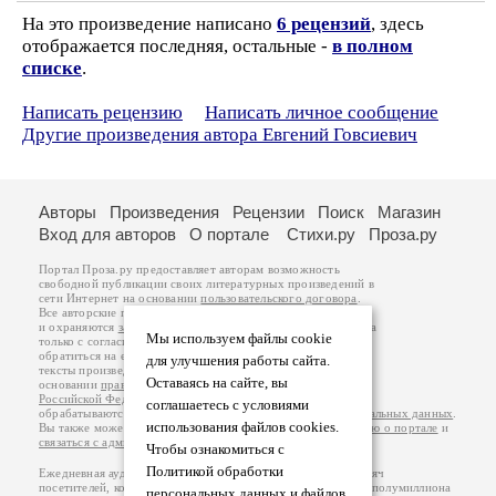
На это произведение написано
6 рецензий
, здесь
отображается последняя, остальные -
в полном
списке
.
Написать рецензию
Написать личное сообщение
Другие произведения автора Евгений Говсиевич
Авторы
Произведения
Рецензии
Поиск
Магазин
Вход для авторов
О портале
Стихи.ру
Проза.ру
Портал Проза.ру предоставляет авторам возможность
свободной публикации своих литературных произведений в
сети Интернет на основании
пользовательского договора
.
Все авторские права на произведения принадлежат авторам
и охраняются
законом
. Перепечатка произведений возможна
Мы используем файлы cookie
только с согласия его автора, к которому вы можете
обратиться на его авторской странице. Ответственность за
для улучшения работы сайта.
тексты произведений авторы несут самостоятельно на
Оставаясь на сайте, вы
основании
правил публикации
и
законодательства
Российской Федерации
. Данные пользователей
соглашаетесь с условиями
обрабатываются на основании
Политики обработки персональных данных
.
использования файлов cookies.
Вы также можете посмотреть более подробную
информацию о портале
и
связаться с администрацией
.
Чтобы ознакомиться с
Политикой обработки
Ежедневная аудитория портала Проза.ру – порядка 100 тысяч
посетителей, которые в общей сумме просматривают более полумиллиона
персональных данных и файлов