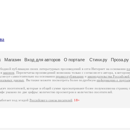
ва
к
Магазин
Вход для авторов
О портале
Стихи.ру
Проза.ру
ободной публикации своих литературных произведений в сети Интернет на основании
по
ся
законом
. Перепечатка произведений возможна только с согласия его автора, к котором
ры несут самостоятельно на основании
правил публикации
и
законодательства Российско
ональных данных
. Вы также можете посмотреть более подробную
информацию о портал
тысяч посетителей, которые в общей сумме просматривают более полумиллиона страниц 
афе указано по две цифры: количество просмотров и количество посетителей.
работает под эгидой
Российского союза писателей
.
18+