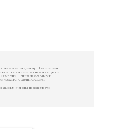
льзовательского договора
. Все авторские
у вы можете обратиться на его авторской
й Федерации
. Данные пользователей
е
и
связаться с администрацией
.
по данным счетчика посещаемости,