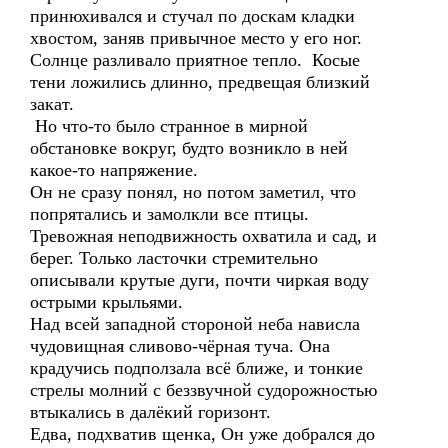
принюхивался и стучал по доскам кладки
хвостом, заняв привычное место у его ног.
Солнце разливало приятное тепло. Косые
тени ложились длинно, предвещая близкий
закат.
Но что-то было странное в мирной
обстановке вокруг, будто возникло в ней
какое-то напряжение.
Он не сразу понял, но потом заметил, что
попрятались и замолкли все птицы.
Тревожная неподвижность охватила и сад, и
берег. Только ласточки стремительно
описывали крутые дуги, почти чиркая воду
острыми крыльями.
Над всей западной стороной неба нависла
чудовищная сливово-чёрная туча. Она
крадучись подползала всё ближе, и тонкие
стрелы молний с беззвучной судорожностью
втыкались в далёкий горизонт.
Едва, подхватив щенка, Он уже добрался до