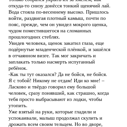
откуда-то снизу донёсся тонкий щенячий лай.
Вода стояла по-весеннему высоко. Пришлось
войти, раздвигая плотный камыш, почти по
пояс, прежде, чем он увидел мокрого щенка,
чудом поместившегося на сломанных
прошлогодних стеблях.
Увидев человека, щенок закатил глаза, еще
подёрнутые младенческой плёнкой, и зашёлся
в отчаянном визге. Так мог закричать и
заплакать только насмерть испуганный
ребёнок.
-Как ты тут оказался? Да не бойся, не бойся.
Я с тобой! Никому не отдам! Иди ко мне! –
Ласково и твёрдо говорил ему большой
человек, сразу понявший, как страшно, когда
тебя просто выбрасывают из лодки, чтобы
утопить.
Уже взятый на руки, которые гладили и
успокаивали, малыш продолжал скулить и
дрожать всем своим тельцем. Но во дворе,