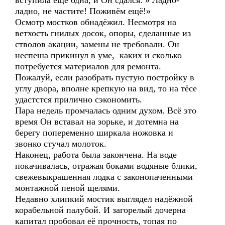
вступила ещё одна, и Он сдался: » Ладно-
ладно, не частите! Поживём ещё!»
Осмотр мостков обнадёжил. Несмотря на
ветхость гнилых досок, опоры, сделанные из
стволов акации, замены не требовали. Он
неспеша прикинул в уме, каких и сколько
потребуется материалов для ремонта.
Пожалуй, если разобрать пустую постройку в
углу двора, вполне крепкую на вид, то на тёсе
удастстся прилично сэкономить.
Пара недель промчалась одним духом. Всё это
время Он вставал на зорьке, и дотемна на
берегу попеременно ширкала ножовка и
звонко стучал молоток.
Наконец, работа была закончена. На воде
покачивалась, отражая боками водяные блики,
свежевыкрашенная лодка с законопаченными
монтажной пеной щелями.
Недавно хлипкий мостик выглядел надёжной
корабельной палубой. И загорелый дочерна
капитал пробовал её прочность, топая по