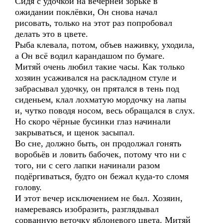
Сидя с удочкой на вечерней зорьке в
ожидании поклёвки, Он снова начал
рисовать, только на этот раз попробовал
делать это в цвете.
Рыба клевала, потом, объев наживку, уходила,
а Он всё водил карандашом по бумаге.
Митяй очень любил такие часы. Как только
хозяин усаживался на раскладном стуле и
забрасывал удочку, он прятался в тень под
сиденьем, клал лохматую мордочку на лапы
и, чутко поводя носом, весь обращался в слух.
Но скоро чёрные бусинки глаз начинали
закрываться, и щенок засыпал.
Во сне, должно быть, он продолжал гонять
воробьёв и ловить бабочек, потому что ни с
того, ни с сего лапки начинали разом
подёргиваться, будто он бежал куда-то сломя
голову.
И этот вечер исключением не был. Хозяин,
намереваясь изобразить, разглядывал
сорванную веточку яблоневого цвета. Митяй