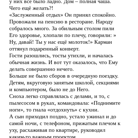
у них всё было ладно. Дом – полная чаша.
Чего ещё желать?!
«Заслуженный отдых» Он принял спокойно.
Провожали на пенсию в ресторане. Народу
собралось много. За обильным столом пили
Его здоровье, хлопали по плечу, говорили: »
Ну, давай! Ты у нас ещё молоток!» Карман
оттянул подаренный конверт.
Гости разошлись, тосты утихли, и началась
обычная жизнь. И вот тут оказалось, что Ему
делать совершенно нечего.
Больше не было сборов в очередную поездку.
Детям, вкруговую занятым школой, секциями
и компьютером, было не до Него.
Сноха легко справлялась с делами, и то, с
пылесосом в руках, командовала: «Поднимите
ноги», то гнала «отдохнуть» с кухни.
А сын приходил поздно, устало ужинал и до
самой ночи, с телефоном, прижатым плечом к
уху, расхаживая по квартире, руководил
каким-то важным проектом.