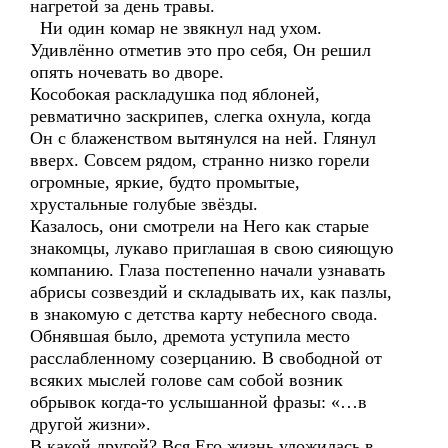
нагретой за день травы.
Ни один комар не звякнул над ухом.
Удивлённо отметив это про себя, Он решил
опять ночевать во дворе.
Кособокая раскладушка под яблоней,
ревматично заскрипев, слегка охнула, когда
Он с блаженством вытянулся на ней. Глянул
вверх. Совсем рядом, странно низко горели
огромные, яркие, будто промытые,
хрустальные голубые звёзды.
Казалось, они смотрели на Него как старые
знакомцы, лукаво приглашая в свою сияющую
компанию. Глаза постепенно начали узнавать
абрисы созвездий и складывать их, как пазлы,
в знакомую с детства карту небесного свода.
Обнявшая было, дремота уступила место
расслабленному созерцанию. В свободной от
всяких мыслей голове сам собой возник
обрывок когда-то услышанной фразы: «…в
другой жизни».
В какой другой? Вся Его жизнь уложилась в