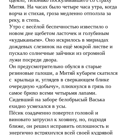
одеяло, тихонько поскуливавшего со страху
Митяя. На часах было четыре часа утра, когда
ворча и стихая, гроза медленно отползла за
реку, в степь.
Утро с весёлой беспечностью известило о
новом дне щебетом ласточек и голубиным
«кудыканьем». Оно искрилось в мириадах
дождевых слезинок на ещё мокрой листве и
пускало солнечные зайчики из огромной
лужи посреди двора.
Он предусмотрительно обулся в старые
резиновые галоши, а Митяй кубарем скатился
с крыльца и, углядев в сверкающем блике
очередную «добычу», плюхнулся в грязь по
самое брюхо всеми четырьмя лапами.
Сидевший на заборе белобрысый Васька
ехидно усмехался в усы.
Пёсик озадаченно повертел головой и
виновато затрусил к хозяину, но, подходя
ближе, он решил исправить оплошность и
энергично встряхнулся всей своей кудрявой