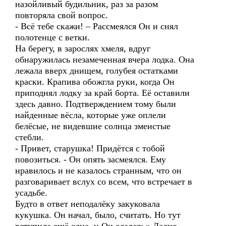
назойливый будильник, раз за разом
повторяла свой вопрос.
- Всё тебе скажи! – Рассмеялся Он и снял
полотенце с ветки.
На берегу, в зарослях хмеля, вдруг
обнаружилась незамеченная вчера лодка. Она
лежала вверх днищем, голубея остатками
краски. Крапива обожгла руки, когда Он
приподнял лодку за край борта. Её оставили
здесь давно. Подтверждением тому были
найденные вёсла, которые уже оплели
белёсые, не видевшие солнца змеистые
стебли.
- Привет, старушка! Придётся с тобой
повозиться. - Он опять засмеялся. Ему
нравилось и не казалось странным, что он
разговаривает вслух со всем, что встречает в
усадьбе.
Будто в ответ неподалёку закуковала
кукушка. Он начал, было, считать. Но тут