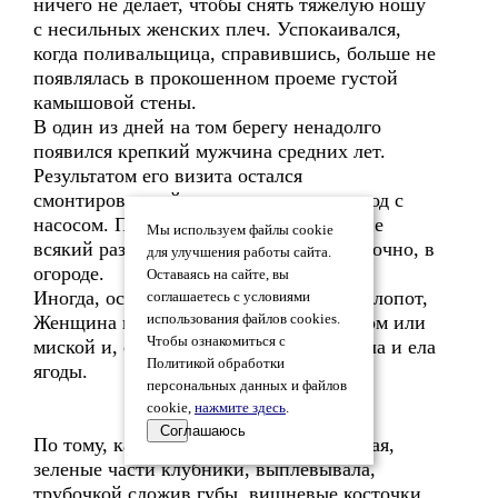
ничего не делает, чтобы снять тяжелую ношу
с несильных женских плеч. Успокаивался,
когда поливальщица, справившись, больше не
появлялась в прокошенном проеме густой
камышовой стены.
В один из дней на том берегу ненадолго
появился крепкий мужчина средних лет.
Результатом его визита остался
смонтированный из шлангов водопровод с
насосом. После этого негромкое гудение
Мы используем файлы cookie
всякий раз извещало: сейчас хозяйка, точно, в
для улучшения работы сайта.
огороде.
Оставаясь на сайте, вы
Иногда, освободившись от домашних хлопот,
соглашаетесь с условиями
Женщина выходила на реку с дуршлагом или
использования файлов cookies.
Чтобы ознакомиться с
миской и, спустив ноги с мостка, сидела и ела
Политикой обработки
ягоды.
персональных данных и файлов
cookie,
нажмите здесь
.
Соглашаюсь
По тому, как она бросала в воду, отрывая,
зеленые части клубники, выплёвывала,
трубочкой сложив губы, вишневые косточки,