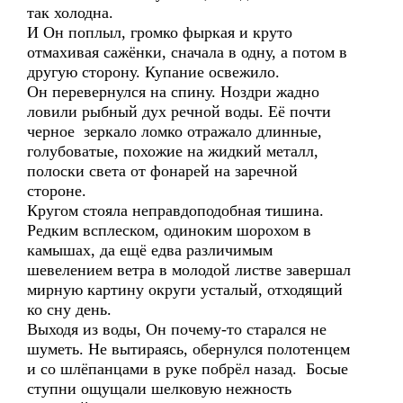
так холодна.
И Он поплыл, громко фыркая и круто
отмахивая сажёнки, сначала в одну, а потом в
другую сторону. Купание освежило.
Он перевернулся на спину. Ноздри жадно
ловили рыбный дух речной воды. Её почти
черное зеркало ломко отражало длинные,
голубоватые, похожие на жидкий металл,
полоски света от фонарей на заречной
стороне.
Кругом стояла неправдоподобная тишина.
Редким всплеском, одиноким шорохом в
камышах, да ещё едва различимым
шевелением ветра в молодой листве завершал
мирную картину округи усталый, отходящий
ко сну день.
Выходя из воды, Он почему-то старался не
шуметь. Не вытираясь, обернулся полотенцем
и со шлёпанцами в руке побрёл назад. Босые
ступни ощущали шелковую нежность