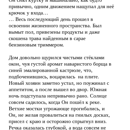
Он снял куртку и машинально, как будто
привычно, одним движением нащупал для неё
крючок у входа…
… Весь последующий день прошел в
освоении жизненного пространства. Был
вымыт пол, привезены продукты и даже
скошена трава найденным в сарае
бензиновым триммером.
Дом довольно щурился чистыми стёклами
окон, чуя густой аромат наваристого борща в
синей эмалированной кастрюле, что,
подбоченившись, воцарилась на плите.
Новый хозяин заметно устал, но поужинал с
аппетитом, а после вышел во двор. Южная
ночь подступала непривычно рано. Солнце
совсем садилось, когда Он пошёл к реке.
Ветхие мостки угрожающе прогибались, и
Он, не желая провалиться на гнилых досках,
присел с краю и осторожно спрыгнул вниз.
Речка оказалась глубокой, а вода совсем не