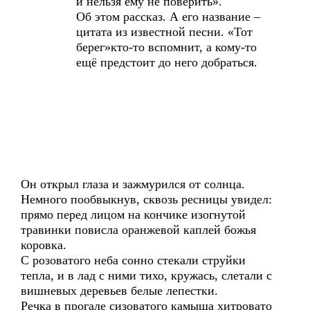
и нельзя ему не поверить».
Об этом рассказ. А его название –
цитата из известной песни. «Тот
берег»кто-то вспомнит, а кому-то
ещё предстоит до него добраться.
Он открыл глаза и зажмурился от солнца.
Немного пообвыкнув, сквозь ресницы увидел:
прямо перед лицом на кончике изогнутой
травинки повисла оранжевой каплей божья
коровка.
С розоватого неба сонно стекали струйки
тепла, и в лад с ними тихо, кружась, слетали с
вишневых деревьев белые лепестки.
Речка в прогале сизоватого камыша хитровато