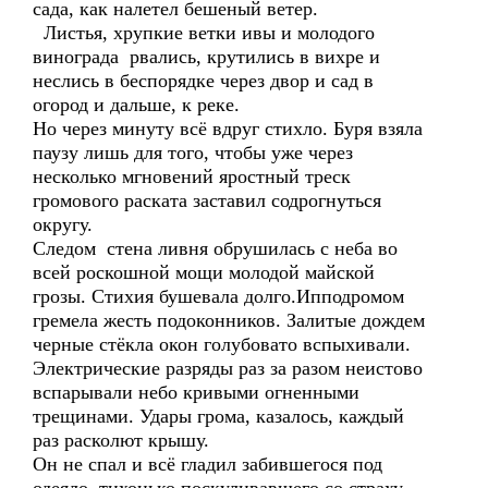
сада, как налетел бешеный ветер.
Листья, хрупкие ветки ивы и молодого
винограда рвались, крутились в вихре и
неслись в беспорядке через двор и сад в
огород и дальше, к реке.
Но через минуту всё вдруг стихло. Буря взяла
паузу лишь для того, чтобы уже через
несколько мгновений яростный треск
громового раската заставил содрогнуться
округу.
Следом стена ливня обрушилась с неба во
всей роскошной мощи молодой майской
грозы. Стихия бушевала долго.Ипподромом
гремела жесть подоконников. Залитые дождем
черные стёкла окон голубовато вспыхивали.
Электрические разряды раз за разом неистово
вспарывали небо кривыми огненными
трещинами. Удары грома, казалось, каждый
раз расколют крышу.
Он не спал и всё гладил забившегося под