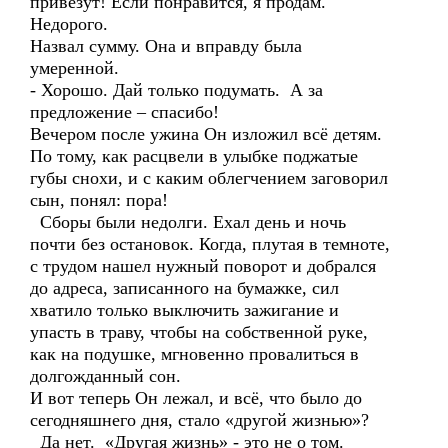
привезут! Если понравится, я продам.
Недорого.
Назвал сумму. Она и вправду была
умеренной.
- Хорошо. Дай только подумать. А за
предложение – спасибо!
Вечером после ужина Он изложил всё детям.
По тому, как расцвели в улыбке поджатые
губы снохи, и с каким облегчением заговорил
сын, понял: пора!
Сборы были недолги. Ехал день и ночь
почти без остановок. Когда, плутая в темноте,
с трудом нашел нужный поворот и добрался
до адреса, записанного на бумажке, сил
хватило только выключить зажигание и
упасть в траву, чтобы на собственной руке,
как на подушке, мгновенно провалиться в
долгожданный сон.
И вот теперь Он лежал, и всё, что было до
сегодняшнего дня, стало «другой жизнью»?
Да нет. «Другая жизнь» - это не о том.