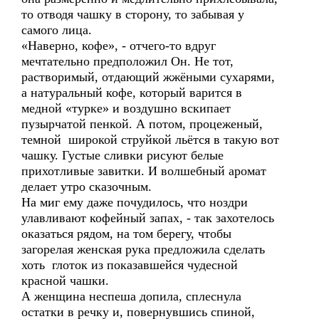
то отводя чашку в сторону, то забывая у
самого лица.
«Наверно, кофе», - отчего-то вдруг
мечтательно предположил Он. Не тот,
растворимый, отдающий жжёными сухарями,
а натуральный кофе, который варится в
медной «турке» и воздушно вскипает
пузырчатой пенкой. А потом, процеженый,
темной широкой струйкой льётся в такую вот
чашку. Густые сливки рисуют белые
прихотливые завитки. И волшебный аромат
делает утро сказочным.
На миг ему даже почудилось, что ноздри
улавливают кофейный запах, - так захотелось
оказаться рядом, на том берегу, чтобы
загорелая женская рука предложила сделать
хоть глоток из показавшейся чудесной
красной чашки.
А женщина неспеша допила, сплеснула
остатки в речку и, повернувшись спиной,