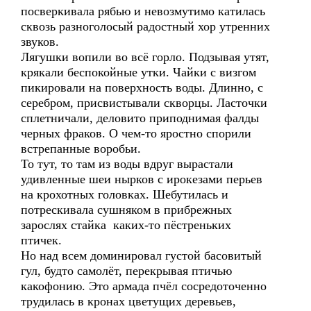
посверкивала рябью и невозмутимо катилась
сквозь разноголосый радостный хор утренних
звуков.
Лягушки вопили во всё горло. Подзывая утят,
крякали беспокойные утки. Чайки с визгом
пикировали на поверхность воды. Длинно, с
серебром, присвистывали скворцы. Ласточки
сплетничали, деловито приподнимая фалды
черных фраков. О чем-то яростно спорили
встрепанные воробьи.
То тут, то там из воды вдруг вырастали
удивленные шеи нырков с ирокезами перьев
на крохотных головках. Шебутилась и
потрескивала сушняком в прибрежных
зарослях стайка каких-то пёстреньких
птичек.
Но над всем доминировал густой басовитый
гул, будто самолёт, перекрывая птичью
какофонию. Это армада пчёл сосредоточенно
трудилась в кронах цветущих деревьев,