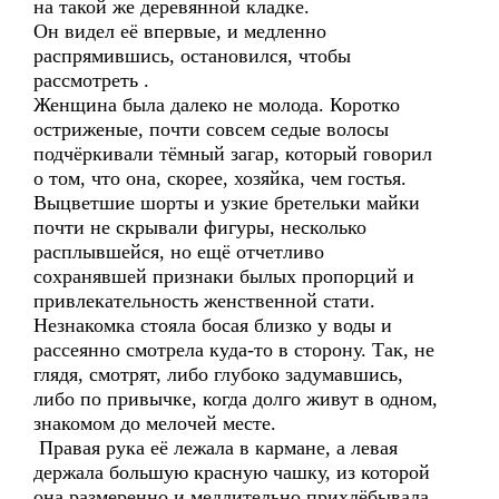
на такой же деревянной кладке.
Он видел её впервые, и медленно
распрямившись, остановился, чтобы
рассмотреть .
Женщина была далеко не молода. Коротко
остриженые, почти совсем седые волосы
подчёркивали тёмный загар, который говорил
о том, что она, скорее, хозяйка, чем гостья.
Выцветшие шорты и узкие бретельки майки
почти не скрывали фигуры, несколько
расплывшейся, но ещё отчетливо
сохранявшей признаки былых пропорций и
привлекательность женственной стати.
Незнакомка стояла босая близко у воды и
рассеянно смотрела куда-то в сторону. Так, не
глядя, смотрят, либо глубоко задумавшись,
либо по привычке, когда долго живут в одном,
знакомом до мелочей месте.
Правая рука её лежала в кармане, а левая
держала большую красную чашку, из которой
она размеренно и медлительно прихлёбывала,