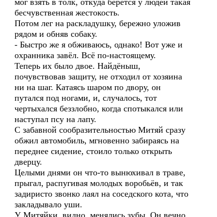
мог взять в толк, откуда берётся у людей такая
бесчувственная жестокость.
Потом лег на раскладушку, бережно уложив
рядом и обняв собаку.
- Быстро же я обживаюсь, однако! Вот уже и
охранника завёл. Всё по-настоящему.
Теперь их было двое. Найдёныш,
почувствовав защиту, не отходил от хозяина
ни на шаг. Катаясь шаром по двору, он
путался под ногами, и, случалось, тот
чертыхался беззлобно, когда спотыкался или
наступал псу на лапу.
С забавной сообразительностью Митяй сразу
обжил автомобиль, мгновенно забираясь на
переднее сидение, стоило только открыть
дверцу.
Целыми днями он что-то вынюхивал в траве,
прыгал, распугивая молодых воробьёв, и так
задиристо звонко лаял на соседского кота, что
закладывало уши.
У Митяйки, видно, менялись зубы. Он вечно