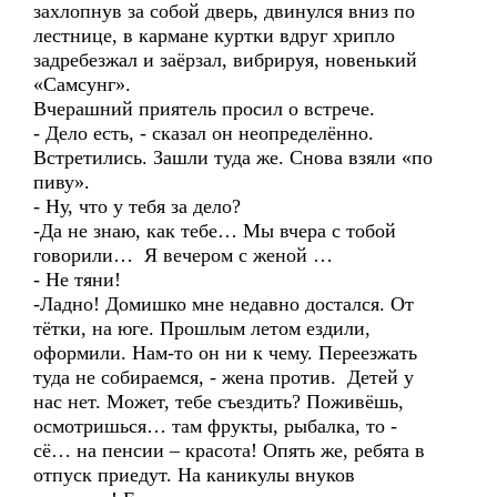
захлопнув за собой дверь, двинулся вниз по
лестнице, в кармане куртки вдруг хрипло
задребезжал и заёрзал, вибрируя, новенький
«Самсунг».
Вчерашний приятель просил о встрече.
- Дело есть, - сказал он неопределённо.
Встретились. Зашли туда же. Снова взяли «по
пиву».
- Ну, что у тебя за дело?
-Да не знаю, как тебе… Мы вчера с тобой
говорили… Я вечером с женой …
- Не тяни!
-Ладно! Домишко мне недавно достался. От
тётки, на юге. Прошлым летом ездили,
оформили. Нам-то он ни к чему. Переезжать
туда не собираемся, - жена против. Детей у
нас нет. Может, тебе съездить? Поживёшь,
осмотришься… там фрукты, рыбалка, то -
сё… на пенсии – красота! Опять же, ребята в
отпуск приедут. На каникулы внуков