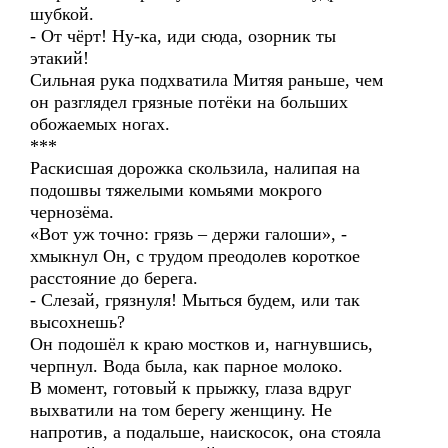
шубкой.
- От чёрт! Ну-ка, иди сюда, озорник ты
этакий!
Сильная рука подхватила Митяя раньше, чем
он разглядел грязные потёки на больших
обожаемых ногах.
***
Раскисшая дорожка скользила, налипая на
подошвы тяжелыми комьями мокрого
чернозёма.
«Вот уж точно: грязь – держи галоши», -
хмыкнул Он, с трудом преодолев короткое
расстояние до берега.
- Слезай, грязнуля! Мыться будем, или так
высохнешь?
Он подошёл к краю мостков и, нагнувшись,
черпнул. Вода была, как парное молоко.
В момент, готовый к прыжку, глаза вдруг
выхватили на том берегу женщину. Не
напротив, а подальше, наискосок, она стояла