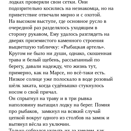
лодках проверяли свои сетки. Они
подозрительно косились на незнакомца, но на
приветствие отвечали мирно и с охотой.
На высоком выступе, где основное русло в
очередной раз разделялось уходящим в
сторону рукавом, Ему удалось разглядеть на
дверях приземистого каменного строения
выцветшую табличку: «Рыбацкая артель».
Кругом не было ни души, однако, скошенная
трава и белый щебень, рассыпанный по
берегу, давали надежду, что жизнь тут,
примерно, как на Марсе, но всё-таки есть.
Низкое солнце уже полоскало в воде розовый
шёлк заката, когда судёнышко стукнулось
носом о свой причал.
Он спрыгнул на траву и в три рывка
наполовину вытащил лодку на берег. Помня
про рыбаков, замкнул на всякий случай
цепкой вокруг одного из столбов на замок и
вытянул вёсла из уключин.
Только собрался укрыть их за хмелем, как