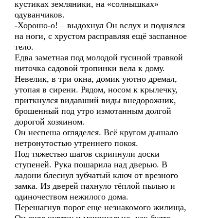
кустиках земляники, на «солнышках»
одуванчиков.
-Хорошо-о! – выдохнул Он вслух и поднялся
на ноги, с хрустом расправляя ещё заспанное
тело.
Едва заметная под молодой гусиной травкой
ниточка садовой тропинки вела к дому.
Невелик, в три окна, домик уютно дремал,
утопая в сирени. Рядом, носом к крылечку,
приткнулся видавший виды внедорожник,
брошенный под утро измотанным долгой
дорогой хозяином.
Он неспеша огляделся. Всё кругом дышало
нетронутостью утреннего покоя.
Под тяжестью шагов скрипнули доски
ступеней. Рука пошарила над дверью. В
ладони блеснул зубчатый ключ от врезного
замка. Из дверей пахнуло тёплой пылью и
одиночеством нежилого дома.
Перешагнув порог еще незнакомого жилища,