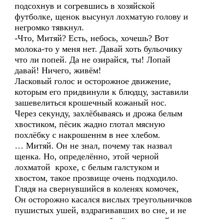
подсохнув и согревшись в хозяйской
футболке, щенок высунул лохматую голову и
негромко тявкнул.
-Что, Митяй? Есть, небось, хочешь? Вот
молока-то у меня нет. Давай хоть бульочику
что ли попей. Да не озирайся, ты! Лопай
давай! Ничего, живём!
Ласковый голос и осторожное движение,
которым его придвинули к блюдцу, заставили
зашевелиться крошечный кожаный нос.
Через секунду, захлёбываясь и дрожа белым
хвостиком, пёсик жадно глотал мясную
похлёбку с накрошеннм в нее хлебом.
… Митяй. Он не знал, почему так назвал
щенка. Но, определённо, этой черной
лохматой крохе, с белым галстуком и
хвостом, такое прозвище очень подходило.
Глядя на свернувшийся в коленях комочек,
Он осторожно касался вислых треугольничков
пушистых ушей, вздрагивавших во сне, и не