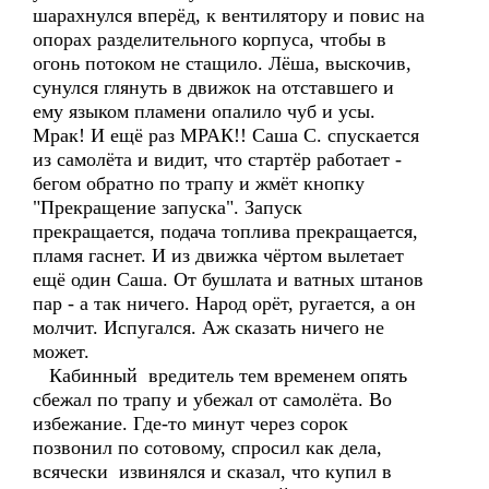
шарахнулся вперёд, к вентилятору и повис на
опорах разделительного корпуса, чтобы в
огонь потоком не стащило. Лёша, выскочив,
сунулся глянуть в движок на отставшего и
ему языком пламени опалило чуб и усы.
Мрак! И ещё раз МРАК!! Саша С. спускается
из самолёта и видит, что стартёр работает -
бегом обратно по трапу и жмёт кнопку
"Прекращение запуска". Запуск
прекращается, подача топлива прекращается,
пламя гаснет. И из движка чёртом вылетает
ещё один Саша. От бушлата и ватных штанов
пар - а так ничего. Народ орёт, ругается, а он
молчит. Испугался. Аж сказать ничего не
может.
Кабинный вредитель тем временем опять
сбежал по трапу и убежал от самолёта. Во
избежание. Где-то минут через сорок
позвонил по сотовому, спросил как дела,
всячески извинялся и сказал, что купил в