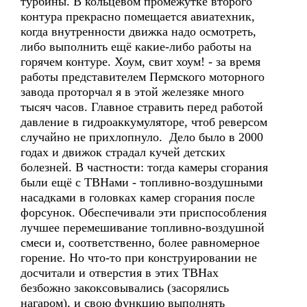
турбины. В кольцевом промежутке второго
контура прекрасно помещается авиатехник,
когда внутренности движка надо осмотреть,
либо выполнить ещё какие-либо работы на
горячем контуре. Хоум, свит хоум! - за время
работы представителем Пермского моторного
завода проторчал я в этой железяке много
тысяч часов. Главное стравить перед работой
давление в гидроаккумуляторе, чтоб реверсом
случайно не прихлопнуло. Дело было в 2000
годах и движок страдал кучей детских
болезней. В частности: тогда камеры сгорания
были ещё с ТВНами - топливно-воздушными
насадками в головках камер сгорания после
форсунок. Обеспечивали эти приспособления
лучшее перемешивание топливно-воздушной
смеси и, соответственно, более равномерное
горение. Но что-то при конструировании не
досчитали и отверстия в этих ТВНах
безбожно закоксовывались (засорялись
нагаром), и свою функцию выполнять