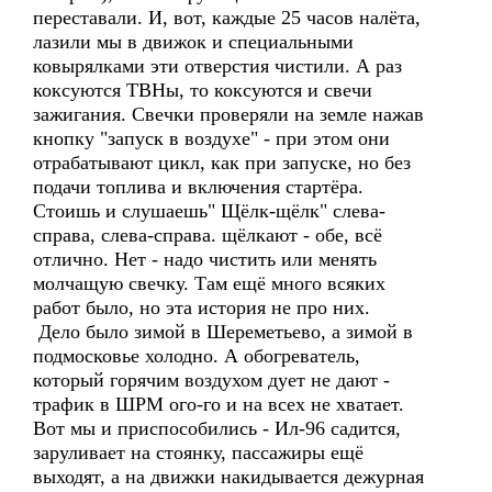
переставали. И, вот, каждые 25 часов налёта,
лазили мы в движок и специальными
ковырялками эти отверстия чистили. А раз
коксуются ТВНы, то коксуются и свечи
зажигания. Свечки проверяли на земле нажав
кнопку "запуск в воздухе" - при этом они
отрабатывают цикл, как при запуске, но без
подачи топлива и включения стартёра.
Стоишь и слушаешь" Щёлк-щёлк" слева-
справа, слева-справа. щёлкают - обе, всё
отлично. Нет - надо чистить или менять
молчащую свечку. Там ещё много всяких
работ было, но эта история не про них.
Дело было зимой в Шереметьево, а зимой в
подмосковье холодно. А обогреватель,
который горячим воздухом дует не дают -
трафик в ШРМ ого-го и на всех не хватает.
Вот мы и приспособились - Ил-96 садится,
заруливает на стоянку, пассажиры ещё
выходят, а на движки накидывается дежурная