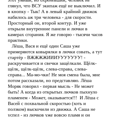
этот умный, но охреневший, человек не
глянул, что ВСУ экипаж ещё не выключил. И
в кнопку - Тык! А в левый крайний движок
набилось аж три человека - для скорости.
Просторный он, второй контур. И уже
открыли внутренние панели и лючки в
камерах сгорания. Я же говорю - тысячи часов
практики.
Лёша, Вася и ещё один Саша уже
примеряются ковырялки в лючки совать, а тут
стартёр - ВЖЖЖЖИИИУУУУУУУ! -
раскручивается и свечки защёлкали. Щёлк-
щёлк, щёлк-щёлк, слева-справа, слева-
справа... Ма-мо-чки! Не моя смена была, мне
потом рассказали, но представляю. Лёша
Моряк говорил - первая мысль - Не может
быть! А когда из открытых лючков пыхнуло
пламенем - Может, оказывается!!! И Лёша с
Васей с похвальной скоростью (хоть и
ползком) выскочили из движка. А Саша не
успел - из лючков уже вовсю пламя и он