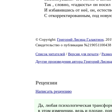
Так , словно, «гадкость» он носил 
И избавившись от неё, он, естест
С откорректированным, под новую
© Copyright:
Григорий Лисица Галактион
, 201
Свидетельство о публикации №21905110043
Список читателей
/
Версия для печати
/
Разме
Другие произведения автора Григорий Лисиц
Рецензии
Написать рецензию
Да, любая психологическая трансформ
в этом изменении, ведь и плохие, поп