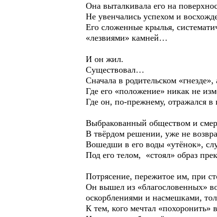
Она выталкивала его на поверхно
Не увенчались успехом и восхожде
Его сложенные крылья, системати
«лезвиями» камней…
И он жил.
Существовал…
Сначала в родительском «гнезде», 
Где его «положение» никак не изм
Где он, по-прежнему, отражался в
Выбракованный обществом и смерт
В твёрдом решении, уже не возвра
Вошедши в его воды «утёнок», сл
Под его телом, «стоял» образ пре
Потрясение, пережитое им, при с
Он вышел из «благословенных» вод
оскорблениями и насмешками, толь
К тем, кого мечтал «похоронить» 