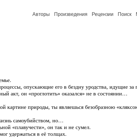
Авторы
Произведения
Рецензии
Поиск
емье.
роцессы, опускающие его в бездну уродства, идущие за г
й акт, он «проглотить» оказался» не в состоянии…
ной картине природы, ты являешься безобразною «кляксо
жизнь самоубийством, но…
ьной «плавучести», он так и не сумел.
мог удержаться в её толщах.