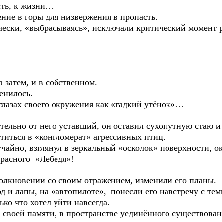
сть, к жизни…
ние в горы для низвержения в пропасть.
чески, «выбрасываясь», исключали критический момент 
а затем, и в собственном.
енилось.
 глазах своего окружения как «гадкий утёнок»…
ельно от него уставший, он оставил сухопутную стаю и 
титься в «конгломерат» агрессивных птиц.
учайно, взглянул в зеркальный «осколок» поверхности,
красного «Лебедя»!
толкновении со своим отражением, изменили его планы.
 и лапы, на «автопилоте», понесли его навстречу с тем
ко что хотел уйти навсегда.
в своей памяти, в пространстве уединённого существован