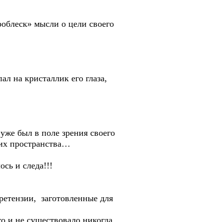
роблеск» мысли о цели своего
ал на кристаллик его глаза,
уже был в поле зрения своего
 их пространства…
сь и следа!!!
претензии, заготовленные для
го и не существовало никогда.