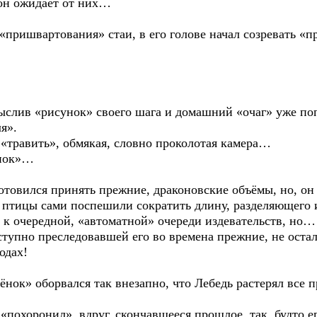
о он ожидает от них…
«пришвартования» стаи, в его голове начал созревать «п
…
мыслив «рисунок» своего шага и домашний «очаг» уже поп
я».
 «травить», обмякая, словно проколотая камера…
ёнок»…
отовился принять прежние, драконовские объёмы, но, он 
о, птицы сами поспешили сократить длину, разделяющего
ь к очередной, «автоматной» очереди издевательств, но…
тупно преследовавшей его во времена прежние, не остало
одах!
нок» оборвался так внезапно, что Лебедь растерял все 
«похоронил», вдруг, скончавшееся прошлое, так, будто е