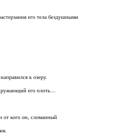
растерзания его тела бездушными
направился к озеру.
 окружающий его плоть…
и от кого он, сломанный
ия.