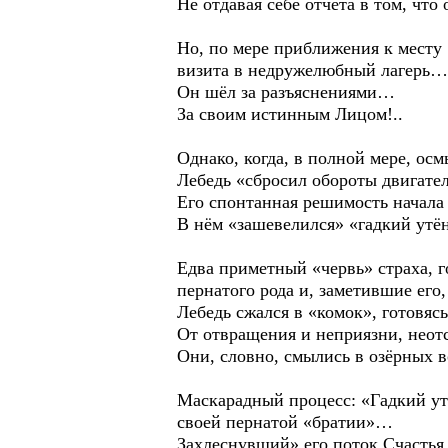
Не отдавая себе отчёта в том, чт
Но, по мере приближения к месту 
визита в недружелюбный лагерь
Он шёл за разъяснениями…
За своим истинным Лицом!..
Однако, когда, в полной мере, ос
Лебедь «сбросил обороты двигател
Его спонтанная решимость начала
В нём «зашевелился» «гадкий ут
Едва приметный «червь» страха, г
пернатого рода и, заметившие ег
Лебедь сжался в «комок», готовяс
От отвращения и неприязни, неотс
Они, словно, смылись в озёрных в
Маскарадный процесс: «Гадкий утё
своей пернатой «братии»…
Захлеснувший» его поток Счастья 