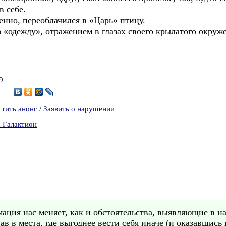
в себе.
венно, переоблачился в «Царь» птицу.
 «одежду», отражением в глазах своего крылатого окру
9
8
стить анонс
/
Заявить о нарушении
а Галактион
ация нас меняет, как и обстоятельства, выявляющие в на
ав в места, где выгоднее вести себя иначе (и оказавшись