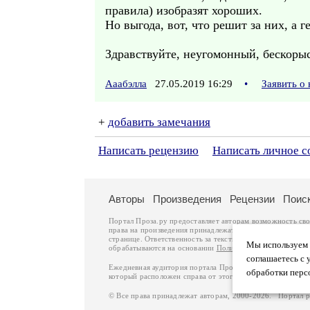
правила) изобразят хороших.
Но выгода, вот, что решит за них, а 
Здравствуйте, неугомонный, бескоры
Ааабэлла
27.05.2019 16:29
•
Заявить о
+
добавить замечания
Написать рецензию
Написать личное 
Авторы
Произведения
Рецензии
Поис
Портал Проза.ру предоставляет авторам возможность св
права на произведения принадлежат авторам и охраняют
странице. Ответственность за тексты произведений авто
Мы используем ф
обрабатываются на основании
Политики обработки перс
соглашаетесь с 
Ежедневная аудитория портала Проза.ру – порядка 100 
обработки перс
который расположен справа от этого текста. В каждой гр
© Все права принадлежат авторам, 2000-2026. Портал 