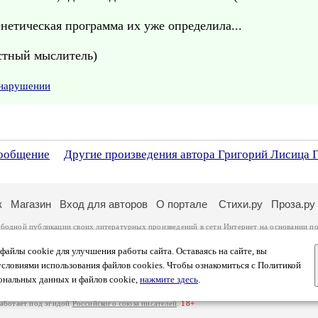
генетическая программа их уже определила...
стный мыслитель)
 нарушении
сообщение
Другие произведения автора Григорий Лисица 
к
Магазин
Вход для авторов
О портале
Стихи.ру
Проза.ру
ободной публикации своих литературных произведений в сети Интернет на основании
по
ся
законом
. Перепечатка произведений возможна только с согласия его автора, к котором
ры несут самостоятельно на основании
правил публикации
и
законодательства Российско
айлы cookie для улучшения работы сайта. Оставаясь на сайте, вы
ональных данных
. Вы также можете посмотреть более подробную
информацию о портал
условиями использования файлов cookies. Чтобы ознакомиться с Политикой
тысяч посетителей, которые в общей сумме просматривают более полумиллиона страниц 
ональных данных и файлов cookie,
нажмите здесь
.
афе указано по две цифры: количество просмотров и количество посетителей.
работает под эгидой
Российского союза писателей
.
18+