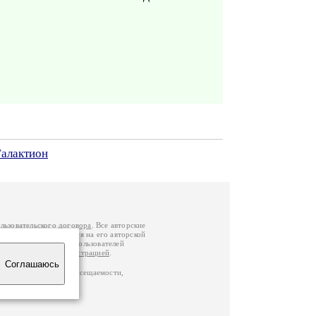
Галактион
льзовательского договора
. Все авторские
у вы можете обратиться на его авторской
й Федерации
. Данные пользователей
е
и
связаться с администрацией
.
Соглашаюсь
по данным счетчика посещаемости,