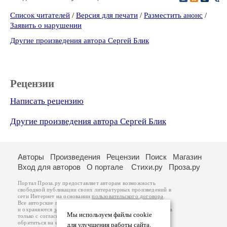
Список читателей
/
Версия для печати
/
Разместить анонс
/
Заявить о нарушении
Другие произведения автора Сергей Блик
Рецензии
Написать рецензию
Другие произведения автора Сергей Блик
Авторы
Произведения
Рецензии
Поиск
Магазин
Вход для авторов
О портале
Стихи.ру
Проза.ру
Портал Проза.ру предоставляет авторам возможность
свободной публикации своих литературных произведений в
сети Интернет на основании
пользовательского договора
.
Все авторские права на произведения принадлежат авторам
и охраняются
законом
. Перепечатка произведений возможна
Мы используем файлы cookie
только с согласия его автора, к которому вы можете
обратиться на его авторской странице. Ответственность за
для улучшения работы сайта.