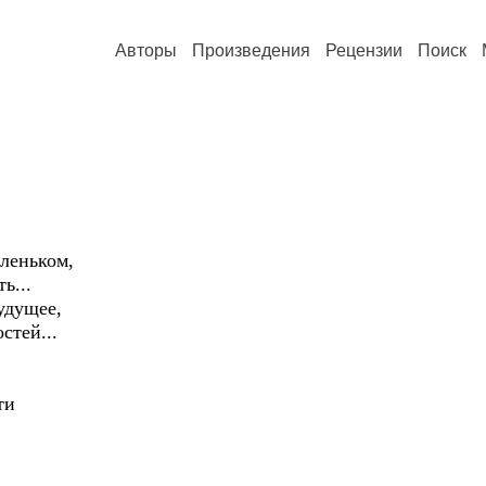
Авторы
Произведения
Рецензии
Поиск
аленьком,
ь...
удущее,
стей...
ти