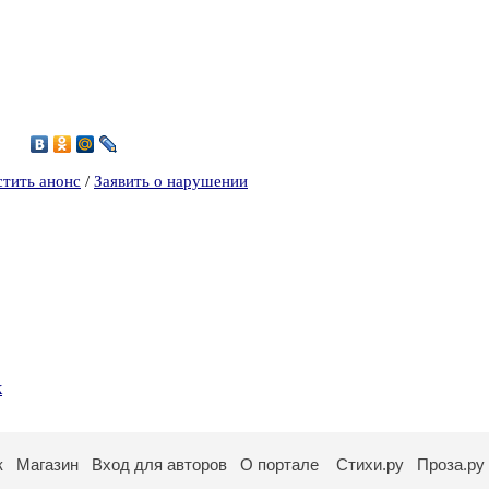
1
стить анонс
/
Заявить о нарушении
к
к
Магазин
Вход для авторов
О портале
Стихи.ру
Проза.ру