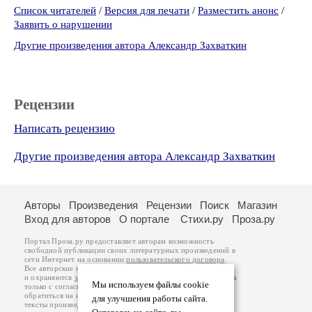
Список читателей
/
Версия для печати
/
Разместить анонс
/
Заявить о нарушении
Другие произведения автора Александр Захваткин
Рецензии
Написать рецензию
Другие произведения автора Александр Захваткин
Авторы
Произведения
Рецензии
Поиск
Магазин
Вход для авторов
О портале
Стихи.ру
Проза.ру
Портал Проза.ру предоставляет авторам возможность
свободной публикации своих литературных произведений в
сети Интернет на основании
пользовательского договора
.
Все авторские права на произведения принадлежат авторам
и охраняются
законом
. Перепечатка произведений возможна
Мы используем файлы cookie
только с согласия его автора, к которому вы можете
обратиться на его авторской странице. Ответственность за
для улучшения работы сайта.
тексты произведений авторы несут самостоятельно на