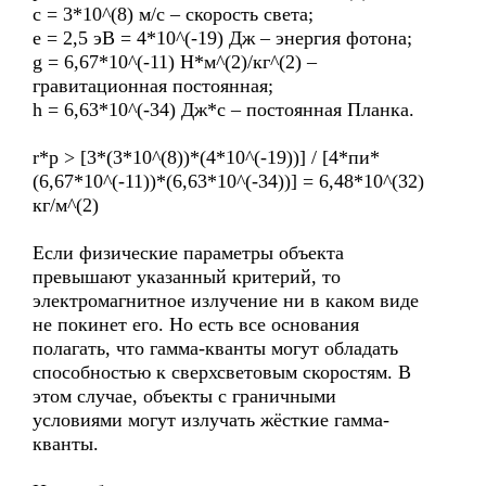
с = 3*10^(8) м/с – скорость света;
е = 2,5 эВ = 4*10^(-19) Дж – энергия фотона;
g = 6,67*10^(-11) Н*м^(2)/кг^(2) –
гравитационная постоянная;
h = 6,63*10^(-34) Дж*с – постоянная Планка.
r*p > [3*(3*10^(8))*(4*10^(-19))] / [4*пи*
(6,67*10^(-11))*(6,63*10^(-34))] = 6,48*10^(32)
кг/м^(2)
Если физические параметры объекта
превышают указанный критерий, то
электромагнитное излучение ни в каком виде
не покинет его. Но есть все основания
полагать, что гамма-кванты могут обладать
способностью к сверхсветовым скоростям. В
этом случае, объекты с граничными
условиями могут излучать жёсткие гамма-
кванты.