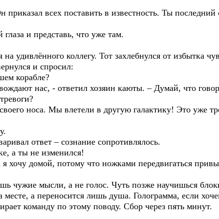
 приказал всех поставить в известность. Ты последний 
глаза и представь, что уже там.
на удивлённого коллегу. Тот захлебнулся от избытка чув
вернулся и спросил:
шем корабле?
вождают нас, - ответил хозяин каюты. – Думай, что говор
тревоги?
воего носа. Мы влетели в другую галактику! Это уже тр
у.
ривал ответ – сознание сопротивлялось.
, а ты не изменился!
я хочу домой, потому что ножками передвигаться привык
ь чужие мысли, а не голос. Чуть позже научишься блоки
 месте, а переносится лишь душа. Голограмма, если хоче
ирает команду по этому поводу. Сбор через пять минут.