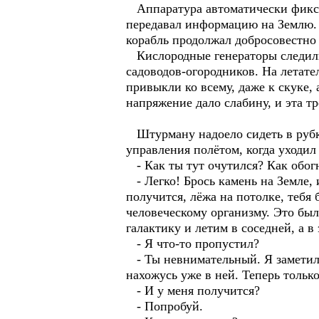
Аппаратура автоматически фиксир
передавал информацию на Землю. П
корабль продолжал добросовестно 
Кислородные генераторы следили 
садоводов-огородников. На летате
привыкли ко всему, даже к скуке, 
напряжение дало слабину, и эта т
Штурману надоело сидеть в рубке
управления полётом, когда уходил 
- Как ты тут очутился? Как обогн
- Легко! Брось камень на Земле, и
получится, лёжа на потолке, тебя 
человеческому организму. Это был
галактику и летим в соседней, а в
- Я что-то пропустил?
- Ты невнимательный. Я заметил к
нахожусь уже в ней. Теперь тольк
- И у меня получится?
- Попробуй.