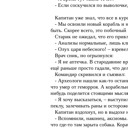
- Если соскучился по выволочке
Капитан уже знал, что все в курс
- Мы освоили новый корабль и на
быть. Скорее всего, это побочный
Старик не ожидал, что его привле
- Анализы нормальные, лишь клиз
- Олух царя небесного! – взревел
Врач сник, но огрызнулся:
- Я не аптечка. В стародавние вре
ещё раньше просто гадали, что де
Командир скривился и съязвил:
- Археологи нашли как-то останки
что умер от геморроя. А корабельн
нибудь поделится стоящими мысл
- Я хочу высказаться, – выступил
пеклу, залечивать раны и осторож
Капитан вздохнул, но в выдохе н
- Вспомнили, наконец, аксиомы. 
что где-то там зарыта собака. Кор