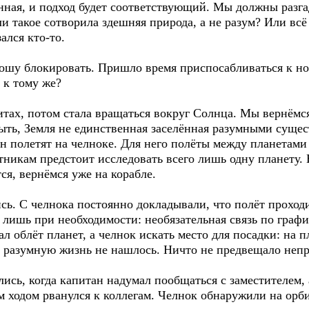
нная, и подход будет соответствующий. Мы должны разгад
 такое сотворила здешняя природа, а не разум? Или вс
ался кто-то.
ошу блокировать. Пришло время приспосабливаться к н
 к тому же?
итах, потом стала вращаться вокруг Солнца. Мы вернёмс
быть, Земля не единственная заселённая разумными суще
полетят на челноке. Для него полёты между планетами 
нтникам предстоит исследовать всего лишь одну планету.
ся, вернёмся уже на корабле.
ь. С челнока постоянно докладывали, что полёт проход
 лишь при необходимости: необязательная связь по графи
л облёт планет, а челнок искать место для посадки: на п
а разумную жизнь не нашлось. Ничто не предвещало неп
сь, когда капитан надумал пообщаться с заместителем, 
 ходом рванулся к коллегам. Челнок обнаружили на орби