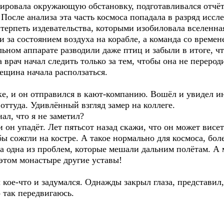
овала окружающую обстановку, подготавливался отчёт,
осле анализа эта часть космоса попадала в разряд иссле
терпеть издевательства, которыми изобиловала вселенна
за состоянием воздуха на корабле, а команда со време
льном аппарате разводили даже птиц и забыли в итоге, чт
а врач начал следить только за тем, чтобы она не переро
рещина начала расползаться.
, и он отправился в кают-компанию. Вошёл и увидел ин
оттуда. Удивлённый взгляд замер на коллеге.
ал, что я не заметил?
 он упадёт. Лет пятьсот назад скажи, что он может висет
бы сожгли на костре. А такое нормально для космоса, бол
а одна из проблем, которые мешали дальним полётам. А 
 этом монастыре другие уставы!
ое-что и задумался. Однажды закрыл глаза, представил, 
о так передвигаюсь.