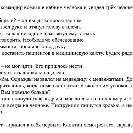
омандир вбежал в кабину челнока и увидел трёх челове
щили? – он выдал вопросы залпом.
ёл руки и втянул голову в плечи.
вовал неладное и заглянул ему в глаза.
говорить. Необходимо обследование.
миста, попавшего под руку.
доставить пациентов в медицинскую каюту. Будьте рядом
 не мог идти. Его пришлось нести.
ну и начал доклад издалека.
ибы. Однажды нарвался на медведицу с медвежатами. Дом
орить лишь, когда поменял портки. Я вколол им успокои
. Вам повезло больше?
 они скинули скафандры и забыли взять с них камеры. З
али всегда на челноке. Инструкции пишутся кровью, а им
ть.
 - пришёл в себя первым. Капитан осмотрел его, скрыва