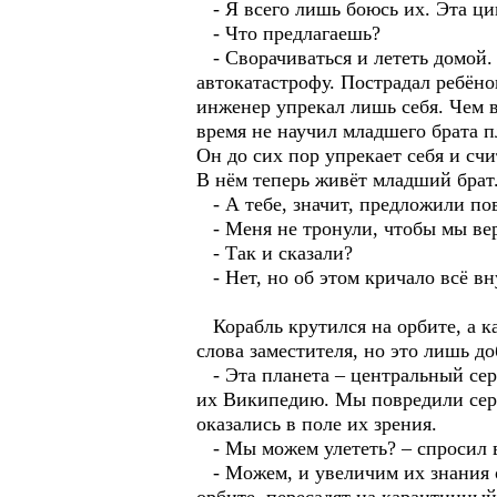
- Я всего лишь боюсь их. Эта цив
- Что предлагаешь?
- Сворачиваться и лететь домой. 
автокатастрофу. Пострадал ребён
инженер упрекал лишь себя. Чем в
время не научил младшего брата п
Он до сих пор упрекает себя и счи
В нём теперь живёт младший брат
- А тебе, значит, предложили п
- Меня не тронули, чтобы мы вер
- Так и сказали?
- Нет, но об этом кричало всё вн
Корабль крутился на орбите, а к
слова заместителя, но это лишь д
- Эта планета – центральный сер
их Википедию. Мы повредили серв
оказались в поле их зрения.
- Мы можем улететь? – спросил 
- Можем, и увеличим их знания о 