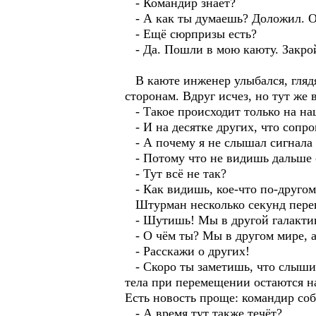
- Командир знает?
- А как ты думаешь? Доложил. Он
- Ещё сюрпризы есть?
- Да. Пошли в мою каюту. Закрой 
В каюте инженер улыбался, глядя 
сторонам. Вдруг исчез, но тут же 
- Такое происходит только на на
- И на десятке других, что сопро
- А почему я не слышал сигнала 
- Потому что не видишь дальше с
- Тут всё не так?
- Как видишь, кое-что по-другом
Штурман несколько секунд перева
- Шутишь! Мы в другой галактике
- О чём ты? Мы в другом мире, а 
- Расскажи о других!
- Скоро ты заметишь, что слышиш
тела при перемещении остаются на
Есть новость проще: командир соб
- А время тут также течёт?