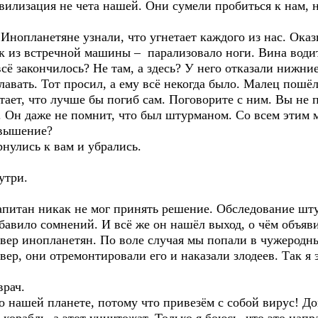
илизация не чета нашей. Они сумели пробиться к нам, н
Инопланетяне узнали, что угнетает каждого из нас. Оказ
ок из встречной машины – парализовало ноги. Вина води
сё закончилось? Не там, а здесь? У него отказали нижни
лавать. Тот просил, а ему всё некогда было. Малец пошёл
тает, что лучше бы погиб сам. Поговорите с ним. Вы не п
. Он даже не помнит, что был штурманом. Со всем этим 
овышение?
нулись к вам и убрались.
утри.
апитан никак не мог принять решение. Обследование шт
обавило сомнений. И всё же он нашёл выход, о чём объяв
вер инопланетян. По воле случая мы попали в чужеродны
ер, они отремонтировали его и наказали злодеев. Так я
врач.
нашей планете, потому что привезём с собой вирус! Дом