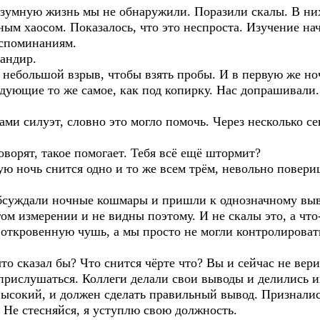
Разумную жизнь мы не обнаружили. Поразили скалы. В н
ым хаосом. Показалось, что это неспроста. Изучение нача
споминаниям.
андир.
ебольшой взрыв, чтобы взять пробы. И в первую же ноч
ледующие то же самое, как под копирку. Нас допрашивали.
 силуэт, словно это могло помочь. Через несколько сек
ворят, такое помогает. Тебя всё ещё штормит?
ю ночь снится одно и то же всем трём, невольно повери
суждали ночные кошмары и пришли к однозначному выво
гом измерении и не видны поэтому. И не скалы это, а чт
откровенную чушь, а мы просто не могли контролировать
о сказал бы? Что снится чёрте что? Вы и сейчас не вери
я прислушаться. Коллеги делали свои выводы и делились 
высокий, и должен сделать правильный вывод. Признали
 Не стесняйся, я уступлю свою должность.