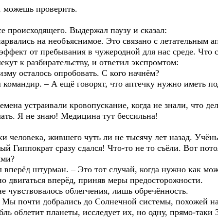
, можешь проверить.
е происходящего. Выдержал паузу и сказал:
рвались на необъяснимое. Это связано с летательным а
 эффект от пребывания в чужеродной для нас среде. Что 
кут к разбирательству, и ответил экспромтом:
му осталось опробовать. С кого начнём?
 командир. – А ещё говорят, что аптечку нужно иметь по
мена устраивали кровопускание, когда не знали, что дел
лать. Я не знаю! Медицина тут бессильна!
 человека, жившего чуть ли не тысячу лет назад. Учёные
ый Гиппократ сразу сдался! Что-то не то съёли. Вот пот
ями?
 вперёд штурман. – Это тот случай, когда нужно как мо
но двигаться вперёд, приняв меры предосторожности.
е чувствовалось облегчения, лишь обречённость.
Мы почти добрались до Солнечной системы, похожей на
абль облетит планеты, исследует их, но одну, прямо-таки 