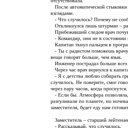
отсутствовала.
После автоматической стыковки к
взглядами.
- Что случилось? Почему не сооб
Откликнулся лишь штурман – разв
Прибежавший следом врач почувст
- Командир, они не в состоянии 
Капитан ткнул пальцем в програм
- Ты с радистом поможешь врачу 
вещи говорят больше, чем язык.
Инженер пострадал больше всех –
Через час врач вернулся к капита
- Я с детства люблю собирать гр
случилось. Не поверите, смог гов
через пару часов, когда проснутся
- Если бы. Атмосфера позволяла,
разгуливали по планете, но ночев
заместителя, будет еду нам готови
Заместитель – старший лейтенант
- Рассказывай, что случилось.