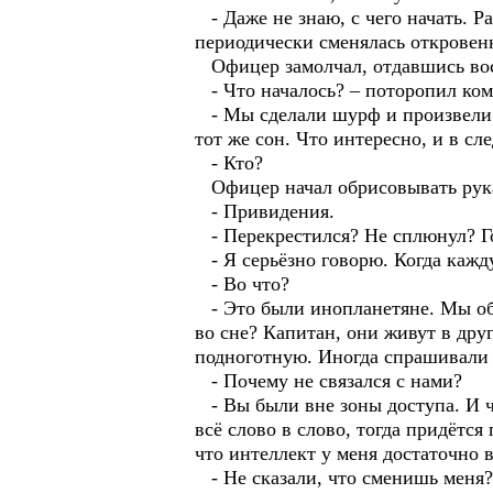
- Даже не знаю, с чего начать. 
периодически сменялась откровенн
Офицер замолчал, отдавшись во
- Что началось? – поторопил ком
- Мы сделали шурф и произвели н
тот же сон. Что интересно, и в с
- Кто?
Офицер начал обрисовывать руками
- Привидения.
- Перекрестился? Не сплюнул? Го
- Я серьёзно говорю. Когда кажду
- Во что?
- Это были инопланетяне. Мы об
во сне? Капитан, они живут в дру
подноготную. Иногда спрашивали 
- Почему не связался с нами?
- Вы были вне зоны доступа. И чт
всё слово в слово, тогда придётс
что интеллект у меня достаточно 
- Не сказали, что сменишь меня?