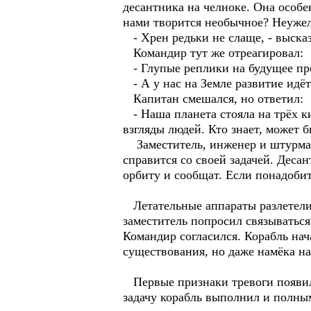
десантника на челноке. Она особе
нами творится необычное? Неужели
- Хрен редьки не слаще, - высказ
Командир тут же отреагировал:
- Глупые реплики на будущее пр
- А у нас на Земле развитие идёт
Капитан смешался, но ответил:
- Наша планета стояла на трёх к
взгляды людей. Кто знает, может 
Заместитель, инженер и штурман 
справится со своей задачей. Деса
орбиту и сообщат. Если понадобит
Летательные аппараты разлетелис
заместитель попросил связываться
Командир согласился. Корабль нача
существования, но даже намёка н
Первые признаки тревоги появили
задачу корабль выполнил и полным