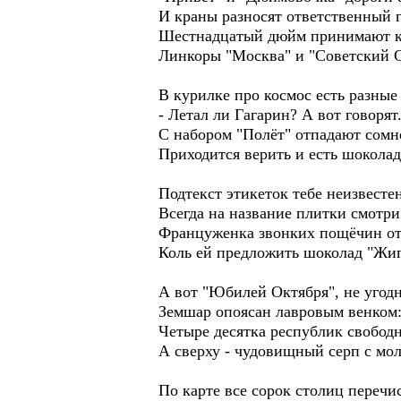
И краны разносят ответственный г
Шестнадцатый дюйм принимают к
Линкоры "Москва" и "Советский 
В курилке про космос есть разные
- Летал ли Гагарин? А вот говорят.
С набором "Полёт" отпадают сомн
Приходится верить и есть шоколад
Подтекст этикеток тебе неизвесте
Всегда на название плитки смотри
Француженка звонких пощёчин от
Коль ей предложить шоколад "Жиг
А вот "Юбилей Октября", не угод
Земшар опоясан лавровым венком
Четыре десятка республик свобод
А сверху - чудовищный серп с мо
По карте все сорок столиц перечи