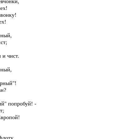
евчонки,
мех!
звонку!
ех!
ёный,
ст;
 и чист.
рный,
урный"!
ан?
ий" попробуй! -
т;
Европой!
флоту,