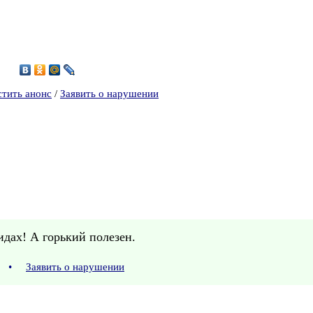
9
стить анонс
/
Заявить о нарушении
идах! А горький полезен.
9
•
Заявить о нарушении