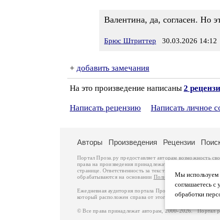
Валентина, да, согласен. Но э
Брюс Штриттер
30.03.2026 14:12
+
добавить замечания
На это произведение написаны
2 реценз
Написать рецензию
Написать личное 
Авторы
Произведения
Рецензии
Поис
Портал Проза.ру предоставляет авторам возможность св
права на произведения принадлежат авторам и охраняют
странице. Ответственность за тексты произведений авто
Мы используем ф
обрабатываются на основании
Политики обработки перс
соглашаетесь с 
Ежедневная аудитория портала Проза.ру – порядка 100 
обработки перс
который расположен справа от этого текста. В каждой гр
© Все права принадлежат авторам, 2000-2026. Портал 