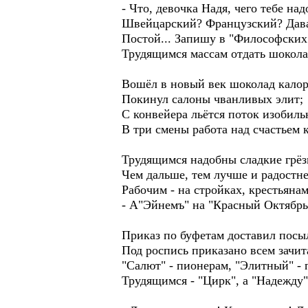
- Что, девочка Надя, чего тебе над
Швейцарский? Французский? Дава
Постой... Запишу в "Философских 
Трудящимся массам отдать шокола
Вошёл в новый век шоколад кало
Покинул салоны чванливых элит;
С конвейера льётся поток изобиль
В три смены работа над счастьем 
Трудящимся надобны сладкие грёз
Чем дальше, тем лучше и радостне
Рабочим - на стройках, крестьянам 
- А"Эйнемъ" на "Красный Октябрь
Приказ по буфетам доставил посы
Под роспись приказано всем зачит
"Салют" - пионерам, "Элитный" -
Трудящимся - "Цирк", а "Надежду" 