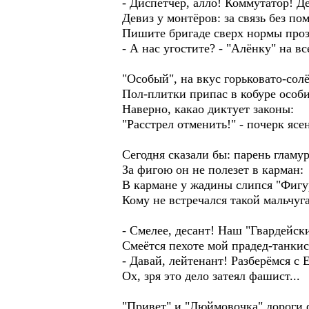
- Диспетчер, алло! Коммутатор! Д
Девиз у монтёров: за связь без по
Пишите бригаде сверх нормы про
- А нас угостите? - "Алёнку" на вс
"Особый", на вкус горьковато-сол
Пол-плитки припас в кобуре особи
Наверно, какао диктует законы:
"Расстрел отменить!" - почерк ясен
Сегодня сказали бы: парень гламу
За фигою он не полезет в карман:
В кармане у жадины слипся "Фиг
Кому не встречался такой мальчуг
- Смелее, десант! Наш "Гвардейск
Смеётся пехоте мой прадед-танкис
- Давай, лейтенант! Разберёмся с 
Ох, зря это дело затеял фашист...
"Привет" и "Дюймовочка" дороги 