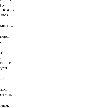
руз:
 походу
Союз".
 мненья:
..
енья,
.
н?
:
весит,
ули".
но?
:
ных,
лотком.
слим,