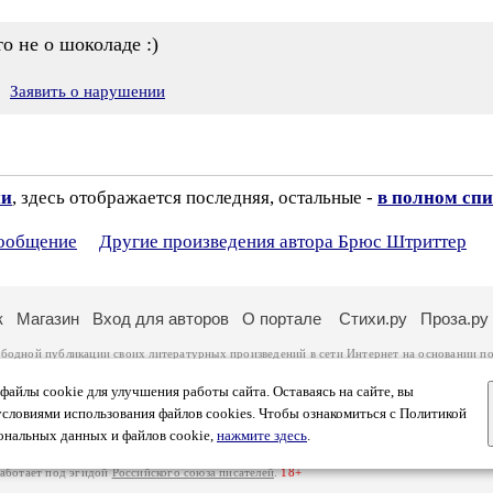
то не о шоколаде :)
Заявить о нарушении
ии
, здесь отображается последняя, остальные -
в полном спи
сообщение
Другие произведения автора Брюс Штриттер
к
Магазин
Вход для авторов
О портале
Стихи.ру
Проза.ру
ободной публикации своих литературных произведений в сети Интернет на основании
по
ся
законом
. Перепечатка произведений возможна только с согласия его автора, к котором
ры несут самостоятельно на основании
правил публикации
и
законодательства Российско
айлы cookie для улучшения работы сайта. Оставаясь на сайте, вы
ональных данных
. Вы также можете посмотреть более подробную
информацию о портал
условиями использования файлов cookies. Чтобы ознакомиться с Политикой
тысяч посетителей, которые в общей сумме просматривают более полумиллиона страниц 
ональных данных и файлов cookie,
нажмите здесь
.
афе указано по две цифры: количество просмотров и количество посетителей.
работает под эгидой
Российского союза писателей
.
18+