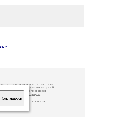
ске
.
льзовательского договора
. Все авторские
у вы можете обратиться на его авторской
й Федерации
. Данные пользователей
е
и
связаться с администрацией
.
Соглашаюсь
по данным счетчика посещаемости,