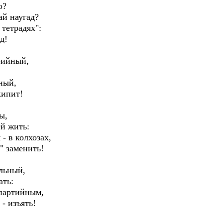
о?
й наугад?
тетрадях":
д!
рийный,
ный,
кипит!
ы,
й жить:
- в колхозах,
" заменить!
льный,
ать:
 партийным,
- изъять!