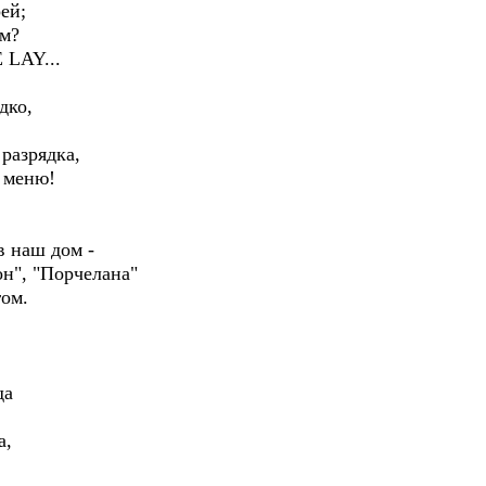
ей;
зм?
 LAY...
дко,
 разрядка,
 меню!
 в наш дом -
н", "Порчелана"
ом.
да
а,