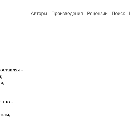
Авторы
Произведения
Рецензии
Поиск
оставляя -
а;
я,
.
ённо -
онам,