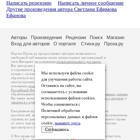
Написать рецензию
Написать личное сообщение
Другие произведения автора Светлана Ефимова
Ефанова
Авторы
Произведения
Рецензии
Поиск
Магазин
Вход для авторов
О портале
Стихи.ру
Проза.ру
Портал Проза.ру предоставляет авторам возможность
свободной публикации своих литературных произведений в
сети Интернет на основании
пользовательского договора
.
Все авторские права на произведения принадлежат авторам
и охраняются
законом
. Перепечатка произведений возможна
Мы используем файлы cookie
только с согласия его автора, к которому вы можете
обратиться на его авторской странице. Ответственность за
для улучшения работы сайта.
тексты произведений авторы несут самостоятельно на
Оставаясь на сайте, вы
основании
правил публикации
и
законодательства
Российской Федерации
. Данные пользователей
соглашаетесь с условиями
обрабатываются на основании
Политики обработки персональных данных
.
использования файлов cookies.
Вы также можете посмотреть более подробную
информацию о портале
и
связаться с администрацией
.
Чтобы ознакомиться с
Политикой обработки
Ежедневная аудитория портала Проза.ру – порядка 100 тысяч
посетителей, которые в общей сумме просматривают более полумиллиона
персональных данных и файлов
страниц по данным счетчика посещаемости, который расположен справа
cookie,
нажмите здесь
.
от этого текста. В каждой графе указано по две цифры: количество
просмотров и количество посетителей.
Соглашаюсь
© Все права принадлежат авторам, 2000-2026. Портал работает под