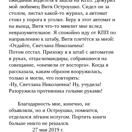
ожидании водителя я зашла на КПП. Дежурил
мой любимец Витя Остроушко. Сидел он за
столом, листал какой-то журнал, а автомат
стоял у порога в уголке. Беру я этот автомат и
на выход, Витя что-то мямлит мне вслед
невразумительное. Я спокойно иду от КПП по
направлению к штабу, Витя плетётся за мной:
-Отдайте, Светлана Николаевна!
Потом отстал. Прихожу я в штаб с автоматом
в руках, отцы-командиры, собравшиеся на
совещание, «онемели от восторга». Когда я
рассказала, каким образом вооружилась,
только и могли, что повторять:
-Ну, Светлана Николаевна! Ну, учудила!
Разоружила противника голыми руками!
Благодарность мне, конечно, не
объявляли, но и Остроушко, помнится,
отделался лёгким испугом. Портить книги
больше никто не решался.
27 мая 2019 г.