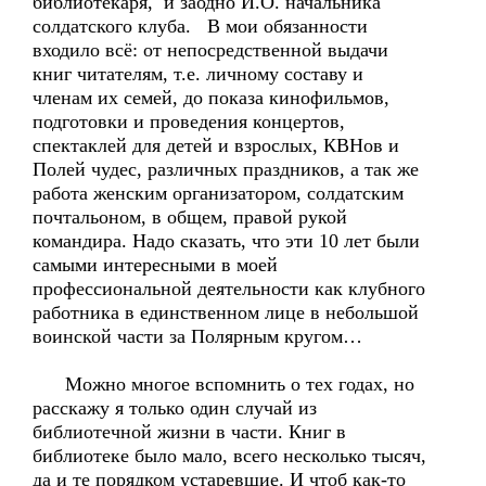
библиотекаря, и заодно И.О. начальника
солдатского клуба. В мои обязанности
входило всё: от непосредственной выдачи
книг читателям, т.е. личному составу и
членам их семей, до показа кинофильмов,
подготовки и проведения концертов,
спектаклей для детей и взрослых, КВНов и
Полей чудес, различных праздников, а так же
работа женским организатором, солдатским
почтальоном, в общем, правой рукой
командира. Надо сказать, что эти 10 лет были
самыми интересными в моей
профессиональной деятельности как клубного
работника в единственном лице в небольшой
воинской части за Полярным кругом…
Можно многое вспомнить о тех годах, но
расскажу я только один случай из
библиотечной жизни в части. Книг в
библиотеке было мало, всего несколько тысяч,
да и те порядком устаревшие. И чтоб как-то