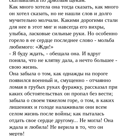
скатывались по дряблым щекам.
Как много хотела она тогда сказать, как много
он хотел сказать, но не нашли слов и долго
мучительно молчали. Какими дорогими стали
для нее в этот миг и навсегда его вихры,
улыбка, ласковые сильные руки. Но особенно
горело в ее сердце последнее слово - мольба
любимого: «Жди!»
- Я буду ждать, - обещала она. И вдруг
поняла, что не клятву дала, а нечто большее -
свою жизнь.
Она забыла о том, как однажды на пороге
появился военный и, смущенно - отчаянно
ломая в грубых руках фуражку, рассказал при
каких обстоятельствах он пропал без вести;
забыла о своем тяжелом горе, о том, в каких
лишениях и голоде налаживали они всем
селом жизнь после войны; как пыталась
отдать свое сердце другому... Не могла! Она
ждала и любила! Не верила в то, что он
мертв!