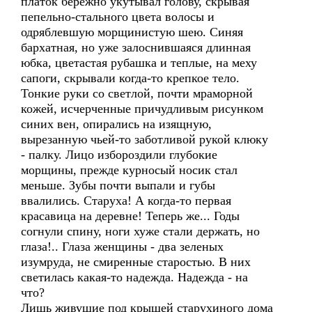
платок бережно укутывал голову, скрывая
пепельно-стального цвета волосы и
одряблевшую морщинистую шею. Синяя
бархатная, но уже залоснившаяся длинная
юбка, цветастая рубашка и теплые, на меху
сапоги, скрывали когда-то крепкое тело.
Тонкие руки со светлой, почти мраморной
кожей, исчерченные причудливым рисунком
синих вен, опирались на изящную,
вырезанную чьей-то заботливой рукой клюку
- палку. Лицо избороздили глубокие
морщины, прежде курносый носик стал
меньше. Зубы почти выпали и губы
ввалились. Старуха! А когда-то первая
красавица на деревне! Теперь же... Годы
согнули спину, ноги хуже стали держать, но
глаза!.. Глаза женщины - два зеленых
изумруда, не смиренные старостью. В них
светилась какая-то надежда. Надежда - на
что?
Лишь живущие под крышей старухиного дома