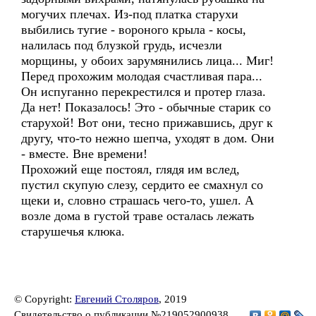
могучих плечах. Из-под платка старухи
выбились тугие - вороного крыла - косы,
налилась под блузкой грудь, исчезли
морщины, у обоих зарумянились лица... Миг!
Перед прохожим молодая счастливая пара...
Он испуганно перекрестился и протер глаза.
Да нет! Показалось! Это - обычные старик со
старухой! Вот они, тесно прижавшись, друг к
другу, что-то нежно шепча, уходят в дом. Они
- вместе. Вне времени!
Прохожий еще постоял, глядя им вслед,
пустил скупую слезу, сердито ее смахнул со
щеки и, словно страшась чего-то, ушел. А
возле дома в густой траве осталась лежать
старушечья клюка.
© Copyright:
Евгений Столяров
, 2019
Свидетельство о публикации №219052900938