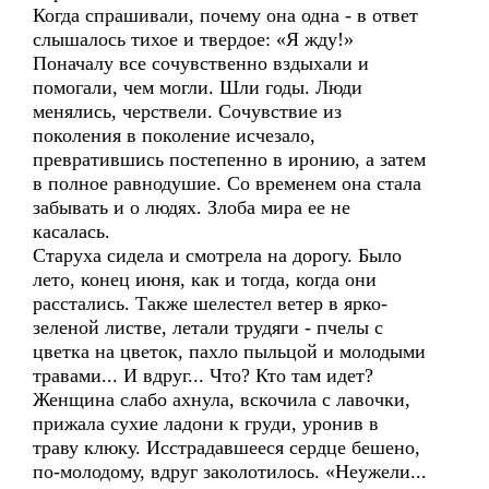
Когда спрашивали, почему она одна - в ответ
слышалось тихое и твердое: «Я жду!»
Поначалу все сочувственно вздыхали и
помогали, чем могли. Шли годы. Люди
менялись, черствели. Сочувствие из
поколения в поколение исчезало,
превратившись постепенно в иронию, а затем
в полное равнодушие. Со временем она стала
забывать и о людях. Злоба мира ее не
касалась.
Старуха сидела и смотрела на дорогу. Было
лето, конец июня, как и тогда, когда они
расстались. Также шелестел ветер в ярко-
зеленой листве, летали трудяги - пчелы с
цветка на цветок, пахло пыльцой и молодыми
травами... И вдруг... Что? Кто там идет?
Женщина слабо ахнула, вскочила с лавочки,
прижала сухие ладони к груди, уронив в
траву клюку. Исстрадавшееся сердце бешено,
по-молодому, вдруг заколотилось. «Неужели...