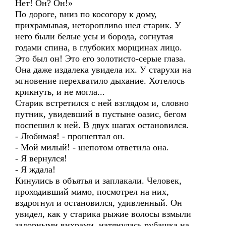
Нет! Он? Он!»
По дороге, вниз по косогору к дому,
прихрамывая, неторопливо шел старик. У
него были белые усы и борода, согнутая
годами спина, в глубоких морщинах лицо.
Это был он! Это его золотисто-серые глаза.
Она даже издалека увидела их. У старухи на
мгновение перехватило дыхание. Хотелось
крикнуть, и не могла...
Старик встретился с ней взглядом и, словно
путник, увидевший в пустыне оазис, бегом
поспешил к ней. В двух шагах остановился.
- Любимая! - прошептал он.
- Мой милый! - шепотом ответила она.
- Я вернулся!
- Я ждала!
Кинулись в объятья и заплакали. Человек,
проходивший мимо, посмотрел на них,
вздрогнул и остановился, удивленный. Он
увидел, как у старика рыжие волосы взмыли
задорными вихрами, натянулась рубашка на