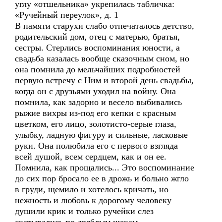
углу «отшельника» укрепилась табличка:
«Ручейный переулок», д. 1
В памяти старухи слабо отпечаталось детство,
родительский дом, отец с матерью, братья,
сестры. Стерлись воспоминания юности, а
свадьба казалась вообще сказочным сном, но
она помнила до мельчайших подробностей
первую встречу с Ним и второй день свадьбы,
когда он с друзьями уходил на войну. Она
помнила, как задорно и весело выбивались
рыжие вихры из-под его кепки с красным
цветком, его лицо, золотисто-серые глаза,
улыбку, ладную фигуру и сильные, ласковые
руки. Она полюбила его с первого взгляда
всей душой, всем сердцем, как и он ее.
Помнила, как прощались... Это воспоминание
до сих пор бросало ее в дрожь и больно жгло
в груди, щемило и хотелось кричать, но
нежность и любовь к дорогому человеку
душили крик и только ручейки слез