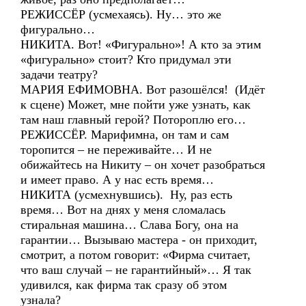
РЕЖИССЁР (усмехаясь). Ну… это же
фигурально…
НИКИТА. Вот! «Фигурально»! А кто за этим
«фигурально» стоит? Кто придумал эти
задачи театру?
МАРИЯ ЕФИМОВНА. Вот разошёлся! (Идёт
к сцене) Может, мне пойти уже узнать, как
там наш главный герой? Потороплю его…
РЕЖИССЁР. Марифимна, он там и сам
торопится – не переживайте… И не
обижайтесь на Никиту – он хочет разобраться
и имеет право. А у нас есть время…
НИКИТА (усмехнувшись). Ну, раз есть
время… Вот на днях у меня сломалась
стиральная машина… Слава Богу, она на
гарантии… Вызываю мастера - он приходит,
смотрит, а потом говорит: «Фирма считает,
что ваш случай – не гарантийный»… Я так
удивился, как фирма так сразу об этом
узнала?