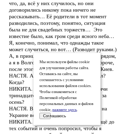
что, да, всё у них случилось, но они
договорились никому пока ничего не
рассказывать… Её родители в тот момент
разводились, поэтому, понятно, ситуация
была не для свадебных торжеств… Это
известие было, как гром среди ясного неба…
Я, конечно, понимал, что однажды такое
может случиться, но вот… (Разводит руками.)
А, в принципе, всё правильно: он там, рядом,
а я в Волгограде в школе милиции… Короче,
Мы используем файлы cookie
для улучшения работы сайта.
после этого визита я перестал летать в Киев.
Оставаясь на сайте, вы
НАСТЯ. А как же тогда он в вас стрелял?
соглашаетесь с условиями
Когда?
использования файлов cookies.
НИКИТА. Однажды осенью… Две тысячи
Чтобы ознакомиться с
тринадцатого… Помните, что это была за
Политикой обработки
осень?
персональных данных и файлов
НАСТЯ. В тринадцатом? Это когда там на
cookie,
нажмите здесь
.
Украине всё началось, что ли?
Соглашаюсь
НИКИТА. Да… Но Мыкола позвонил ещё до
тех событий и очень попросил, чтобы я