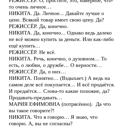
РЕЖИССЁР. О, простите, это, наверное, что-
то очень личное…
НИКИТА. Да. Личное... Давайте лучше о
цене. Всякий товар имеет свою цену. Да?
РЕЖИССЁР. Да, конечно.
НИКИТА. Да, конечно... Однако ведь далеко
не всё можно купить за деньги. Или как-либо
ещё купить…
РЕЖИССЁР. Не всё.
НИКИТА. Речь, конечно, о духовном… То
есть, о любви, о дружбе… О верности…
РЕЖИССЁР. Да, о них…
НИКИТА. Понятно… (Вздыхает.) А ведь на
самом деле всё покупается… И всё продаётся.
И предаётся… Слова-то какие похожие, да?
Продавать-предавать…
МАРИЯ ЕФИМОВНА (потрясённо). Да что
вы такое говорите?!
НИКИТА. Что я говорю… Я знаю, что
говорю. А, вы не согласны?