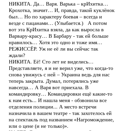
НИКИТА. Да… Варя. Варька – крИхитка…
Крохотка, значит… И, правда, такой куклёнок
был… Но по характеру боевая – всегда и
везде с пацанами… (Улыбается.) А потом
вот эта КрИхитка взяла, да как выросла в
Варвару-красу… В Барбару - так ей больше
нравилось… Хотя это одно и тоже имя…
РЕЖИССЁР. Уж не её ли вы сейчас так
ждали?
НИКИТА. Её! Сто лет не виделись…
Представляете, я и не верил уже, что когда-то
снова увижусь с ней – Украина ведь для нас
теперь закрыта. Думал, потерялись уже
навсегда… А Варя вот приехала. В
командировку… Командировки ещё какие-то
к нам есть... И нашла меня - обзвонила все
отделения полиции... А место встречи
назначила в вашем театре - так захотелось ей
на спектакль под названием «Нагромождение,
или о цене (и не только)».