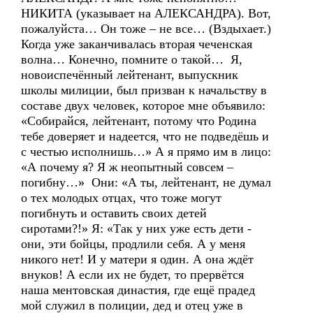
НИКИТА (указывает на АЛЕКСАНДРА). Вот,
пожалуйста… Он тоже – не все… (Вздыхает.)
Когда уже заканчивалась вторая чеченская
волна… Конечно, помните о такой… Я,
новоиспечённый лейтенант, выпускник
школы милиции, был призван к начальству в
составе двух человек, которое мне объявило:
«Собирайся, лейтенант, потому что Родина
тебе доверяет и надеется, что не подведёшь и
с честью исполнишь…» А я прямо им в лицо:
«А почему я? Я ж неопытный совсем –
погибну…» Они: «А ты, лейтенант, не думал
о тех молодых отцах, что тоже могут
погибнуть и оставить своих детей
сиротами?!» Я: «Так у них уже есть дети -
они, эти бойцы, продлили себя. А у меня
никого нет! И у матери я один. А она ждёт
внуков! А если их не будет, то прервётся
наша ментовская династия, где ещё прадед
мой служил в полиции, дед и отец уже в