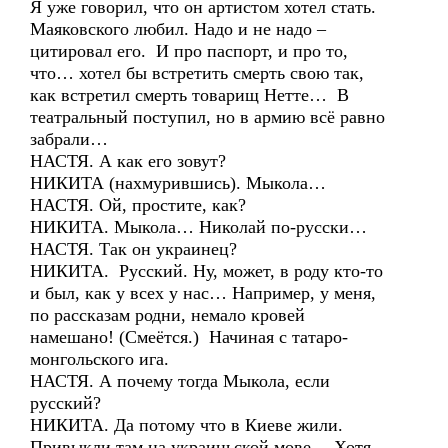
Я уже говорил, что он артистом хотел стать.
Маяковского любил. Надо и не надо –
цитировал его. И про паспорт, и про то,
что… хотел бы встретить смерть свою так,
как встретил смерть товарищ Нетте… В
театральный поступил, но в армию всё равно
забрали…
НАСТЯ. А как его зовут?
НИКИТА (нахмурившись). Мыкола…
НАСТЯ. Ой, простите, как?
НИКИТА. Мыкола… Николай по-русски…
НАСТЯ. Так он украинец?
НИКИТА. Русский. Ну, может, в роду кто-то
и был, как у всех у нас… Например, у меня,
по рассказам родни, немало кровей
намешано! (Смеётся.) Начиная с татаро-
монгольского ига.
НАСТЯ. А почему тогда Мыкола, если
русский?
НИКИТА. Да потому что в Киеве жили.
Привыкли там на украиньской мове… Хотя