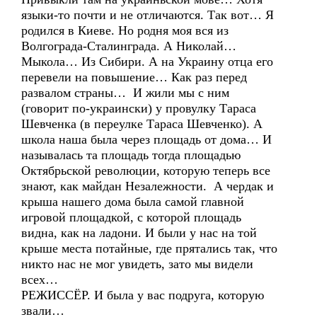
языки-то почти и не отличаются. Так вот… Я
родился в Киеве. Но родня моя вся из
Волгограда-Сталинграда. А Николай…
Мыкола… Из Сибири. А на Украину отца его
перевели на повышение… Как раз перед
развалом страны… И жили мы с ним
(говорит по-украински) у провулку Тараса
Шевченка (в переулке Тараса Шевченко). А
школа наша была через площадь от дома… И
называлась та площадь тогда площадью
Октябрьской революции, которую теперь все
знают, как майдан Незалежности. А чердак и
крыша нашего дома была самой главной
игровой площадкой, с которой площадь
видна, как на ладони. И были у нас на той
крыше места потайные, где прятались так, что
никто нас не мог увидеть, зато мы видели
всех…
РЕЖИССЁР. И была у вас подруга, которую
звали…