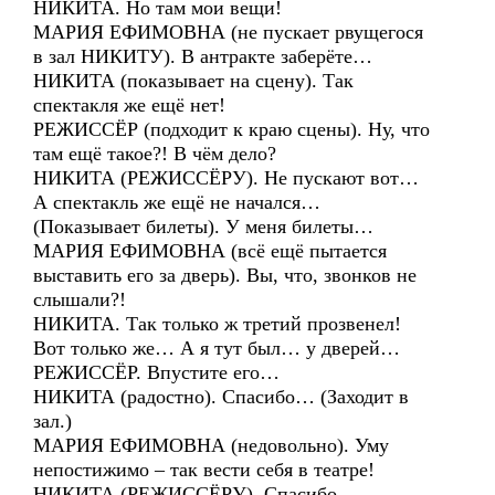
НИКИТА. Но там мои вещи!
МАРИЯ ЕФИМОВНА (не пускает рвущегося
в зал НИКИТУ). В антракте заберёте…
НИКИТА (показывает на сцену). Так
спектакля же ещё нет!
РЕЖИССЁР (подходит к краю сцены). Ну, что
там ещё такое?! В чём дело?
НИКИТА (РЕЖИССЁРУ). Не пускают вот…
А спектакль же ещё не начался…
(Показывает билеты). У меня билеты…
МАРИЯ ЕФИМОВНА (всё ещё пытается
выставить его за дверь). Вы, что, звонков не
слышали?!
НИКИТА. Так только ж третий прозвенел!
Вот только же… А я тут был… у дверей…
РЕЖИССЁР. Впустите его…
НИКИТА (радостно). Спасибо… (Заходит в
зал.)
МАРИЯ ЕФИМОВНА (недовольно). Уму
непостижимо – так вести себя в театре!
НИКИТА (РЕЖИССЁРУ). Спасибо