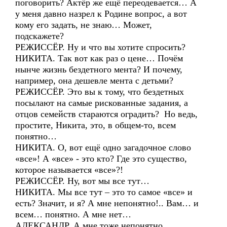
поговорить? Актёр же ещё переодевается… А
у меня давно назрел к Родине вопрос, а вот
кому его задать, не знаю… Может,
подскажете?
РЕЖИССЁР. Ну и что вы хотите спросить?
НИКИТА. Так вот как раз о цене… Почём
нынче жизнь бездетного мента? И почему,
например, она дешевле мента с детьми?
РЕЖИССЁР. Это вы к тому, что бездетных
посылают на самые рискованные задания, а
отцов семейств стараются оградить? Но ведь,
простите, Никита, это, в общем-то, всем
понятно…
НИКИТА. О, вот ещё одно загадочное слово
«все»! А «все» - это кто? Где это существо,
которое называется «все»?!
РЕЖИССЁР. Ну, вот мы все тут…
НИКИТА. Мы все тут – это то самое «все» и
есть? Значит, и я? А мне непонятно!.. Вам… и
всем… понятно. А мне нет…
АЛЕКСАНДР. А мне тоже непонятно…