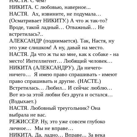
НАСТЯ. С чем?
НИКИТА. С любовью, наверное...
НАСТЯ. Ах, извините, не подумала…
(Осматривает НИКИТУ.) А что ж так-то?
Вроде, такой ладный… Отважный… Не
встретилась?..
АЛЕКСАНДР (поднимается). Так, Настя, ну
это уже слишком! А ну, давай на место.
НАСТЯ. Да что ж ты ко мне, как к собаке - на
место! Интеллигент… Любящий человек…
НИКИТА (АЛЕКСАНДРУ). Да ничего-
ничего… Я имею право спрашивать - имеют
право спрашивать и другие. (НАСТЕ.)
Встретилась… Любил... И сейчас люблю…
Вот из-за этой любви без друга и остался…
(Вздыхает.)
НАСТЯ. Любовный треугольник? Она
выбрала не вас.
РЕЖИССЁР. Ну, это уже совсем глубоко
личное… Мы не вправе…
НИКИТА. Да, ладно… Вправе... За века