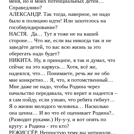
меня, но и моих потенциальных детей…
Справедливо?
АЛЕКСАНДР. Так тогда, наверное, не надо
было в полицию идти! Или захотелось на
гособмундирование?
НАСТЯ. Да… Тут я тоже не на вашей
стороне… Что же, если вы никогда так и не
заведёте детей, то вас всю жизнь за это
оберегать надо будет?
НИКИТА. Ну, в принципе, я так и думал, что
сейчас на это нарвусь… Хотя, всё же,
надеялся, что… Понимаете, речь же не обо
мне конкретно… Я, что, я потомственный…
Мне даже не надо, чтобы Родина через
начальство передавала, что верит и надеется –
я сам пойду, если узнаю, что ребята гибнут…
Я о жизни молодого человека… Насколько
она ценна… И во что её оценивает Родина?..
(Разводит руками.) Ну-у-у, и вот опять по
кругу: а Родина - это кто?
РЕЖИССЁР. Непростую тему вы затронули…