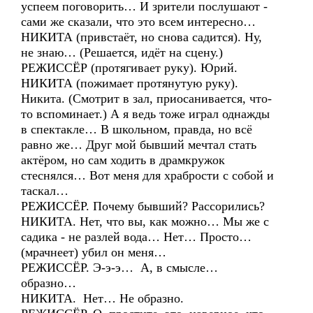
успеем поговорить… И зрители послушают -
сами же сказали, что это всем интересно…
НИКИТА (привстаёт, но снова садится). Ну,
не знаю… (Решается, идёт на сцену.)
РЕЖИССЁР (протягивает руку). Юрий.
НИКИТА (пожимает протянутую руку).
Никита. (Смотрит в зал, приосанивается, что-
то вспоминает.) А я ведь тоже играл однажды
в спектакле… В школьном, правда, но всё
равно же… Друг мой бывший мечтал стать
актёром, но сам ходить в драмкружок
стеснялся… Вот меня для храбрости с собой и
таскал…
РЕЖИССЁР. Почему бывший? Рассорились?
НИКИТА. Нет, что вы, как можно… Мы же с
садика - не разлей вода… Нет… Просто…
(мрачнеет) убил он меня…
РЕЖИССЁР. Э-э-э… А, в смысле…
образно…
НИКИТА. Нет… Не образно.