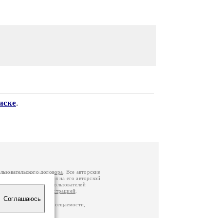
иске
.
льзовательского договора
. Все авторские
у вы можете обратиться на его авторской
й Федерации
. Данные пользователей
е
и
связаться с администрацией
.
Соглашаюсь
по данным счетчика посещаемости,