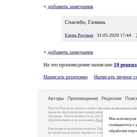
+
добавить замечания
Спасибо, Галина.
Елена Роговая
31.05.2020 17:44
+
добавить замечания
На это произведение написано
19 рецен
Написать рецензию
Написать личное 
Авторы
Произведения
Рецензии
Поис
Портал Проза.ру предоставляет авторам возможность св
права на произведения принадлежат авторам и охраняют
странице. Ответственность за тексты произведений авто
Мы используем ф
обрабатываются на основании
Политики обработки перс
соглашаетесь с 
Ежедневная аудитория портала Проза.ру – порядка 100 
обработки перс
который расположен справа от этого текста. В каждой гр