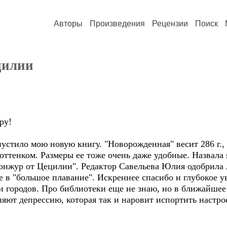
Авторы
Произведения
Рецензии
Поиск
цилии
ру!
стило мою новую книгу. "Новорожденная" весит 286 г., 
тенком. Размеры ее тоже очень даже удобные. Назвала я
бонжур от Цецилии". Редактор Савельева Юлия одобрила 
 в "большое плавание". Искреннее спасибо и глубокое у
и городов. Про библиотеки еще не знаю, но в ближайшее 
няют депрессию, которая так и наровит испортить настр