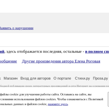
Заявить о нарушении
зий
, здесь отображается последняя, остальные -
в полном сп
сообщение
Другие произведения автора Елена Роговая
к
Магазин
Вход для авторов
О портале
Стихи.ру
Проза.ру
ободной публикации своих литературных произведений в сети Интернет на основании
по
ся
законом
. Перепечатка произведений возможна только с согласия его автора, к котором
ры несут самостоятельно на основании
правил публикации
и
законодательства Российско
айлы cookie для улучшения работы сайта. Оставаясь на сайте, вы
ональных данных
. Вы также можете посмотреть более подробную
информацию о портал
условиями использования файлов cookies. Чтобы ознакомиться с Политикой
тысяч посетителей, которые в общей сумме просматривают более полумиллиона страниц 
ональных данных и файлов cookie,
нажмите здесь
.
афе указано по две цифры: количество просмотров и количество посетителей.