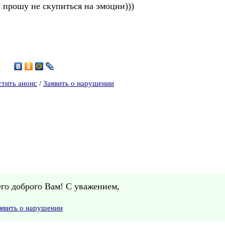
 прошу не скупиться на эмоции)))
5
стить анонс
/
Заявить о нарушении
его доброго Вам! С уважением,
явить о нарушении