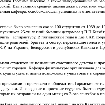
демика Трофима Лысенко, а также эвакуированные из Мо
сокий. Выпускники средней школы даже с золотыми мед
военная кафедра, освобождающая успешных и ответствен
ака было зачислено около 100 студентов от 1939 до 19
ыпускников 25-ти летний бывший детдомовец П.П.Бесчёт
чить аспирантуру. В пятидесятые годы в Каз.СХИ собра
шие родителей, братьев и сестёр, пережившие голод и у
СР, на Украине, Белоруссии и республиках Кавказа и П
и студентов не познавших счастливого детства и празд
больших городов. Кафедра физкультуры организовала для
откуда студенты имели возможность участвовать в сорев
риезжими и проживали в общежитии. Городские жители
 девушки. И городские и приезжие студенты быстро сдр
торые их отправили на один месяц со 2-ого сентября в пр
л из небольшого города Сарканд на юге Казахстана. 