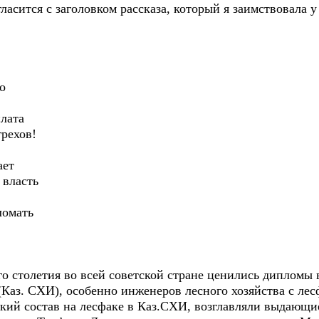
сится с заголовком рассказа, который я заимствовала у
о
плата
грехов!
ает
 власть
ломать
столетия во всей советской стране ценились дипломы 
(Каз. СХИ), особенно инженеров лесного хозяйства с лес
 состав на лесфаке в Каз.СХИ, возглавляли выдающие