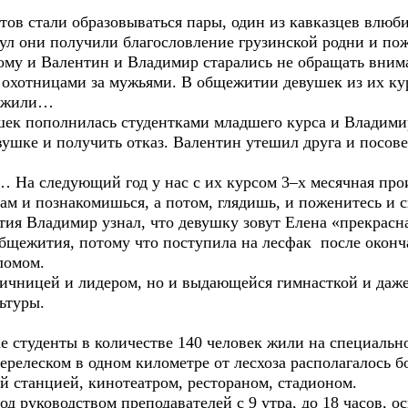
ов стали образовываться пары, один из кавказцев влюб
ул они получили благословление грузинской родни и пож
ому и Валентин и Владимир старались не обращать вним
 охотницами за мужьями. В общежитии девушек из их кур
ружили…
ек пополнилась студентками младшего курса и Владими
евушке и получить отказ. Валентин утешил друга и посове
… На следующий год у нас с их курсом 3–х месячная про
ам и познакомишься, а потом, глядишь, и поженитесь и 
 Владимир узнал, что девушку зовут Елена «прекрасна
общежития, потому что поступила на лесфак после оконч
дипломом.
личницей и лидером, но и выдающейся гимнасткой и даже
ьтуры.
уденты в количестве 140 человек жили на специальной
перелеском в одном километре от лесхоза располагалось 
й станцией, кинотеатром, рестораном, стадионом.
руководством преподавателей с 9 утра, до 18 часов, ос