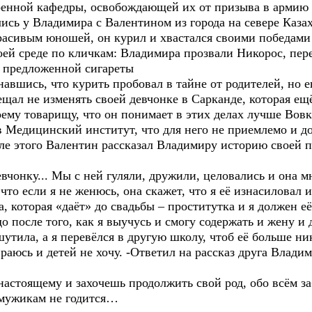
военной кафедры, освобождающей их от призыва в армию
сь у Владимира с Валентином из города на севере Каза
сивым юношей, он курил и хвастался своими победами 
ей среде по кличкам: Владимира прозвали Никорос, пер
т предложенной сигареты
навшись, что курить пробовал в тайне от родителей, но е
ещал не изменять своей девчонке в Сарканде, которая е
ему товарищу, что он понимает в этих делах лучше Вовки
в Медицинский институт, что для него не приемлемо и до
ле этого Валентин рассказал Владимиру историю своей 
евчонку... Мы с ней гуляли, дружили, целовались и она м
что если я не женюсь, она скажет, что я её изнасиловал 
, которая «даёт» до свадьбы – проститутка и я должен её
до после того, как я выучусь и смогу содержать и жену и
шутила, а я перевёлся в другую школу, чтоб её больше ник
раюсь и детей не хочу. -Ответил на рассказ друга Влади
настоящему и захочешь продолжить свой род, обо всём з
ь мужикам не годится…