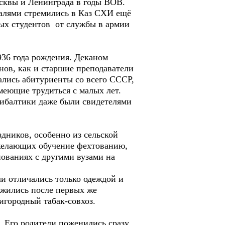
сквы и Ленинграда в годы ВОВ.
алями стремились в Каз СХИ ещё
ных студентов от службы в армии
36 года рождения. Деканом
нов, как и старшие преподаватели
лись абитуриенты со всего СССР,
меющие трудиться с малых лет.
рибалтики даже были свидетелями
ников, особенно из сельской
 желающих обучение фехтованию,
нованиях с другими вузами на
 отличались только одеждой и
ужились после первых же
игородный табак-совхоз.
Его родители поженились сразу