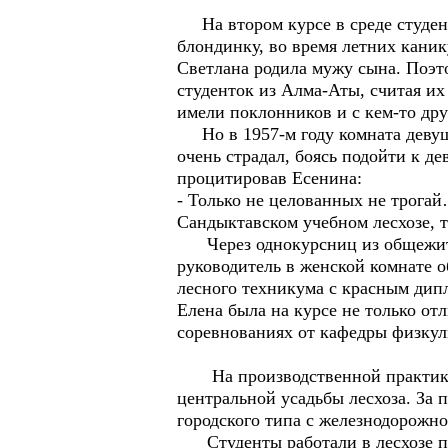
На втором курсе в среде студент
блондинку, во время летних каник
Светлана родила мужу сына. Поэт
студенток из Алма-Аты, считая их
имели поклонников и с кем-то д
Но в 1957-м году комната девуш
очень страдал, боясь подойти к д
процитировав Есенина:
- Только не целованных не трогай
Сандыктавском учебном лесхозе, т
Через однокурсниц из общежития
руководитель в женской комнате 
лесного техникума с красным 
Елена была на курсе не только от
соревнованиях от кафедры физкул
На производственной практике ст
центральной усадьбы лесхоза. За 
городского типа с железнодорожно
Студенты работали в лесхозе под 