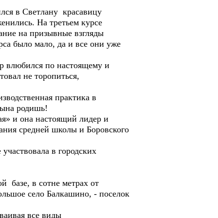
ился в Светлану красавицу
енились. На третьем курсе
ание на призывные взгляды
са было мало, да и все они уже
р влюбился по настоящему и
товал не торопиться,
изводственная практика в
сына родишь!
я» и она настоящий лидер и
ания средней школы и Боровского
 участвовала в городских
 базе, в сотне метрах от
большое село Балкашино, - поселок
ваивая все виды