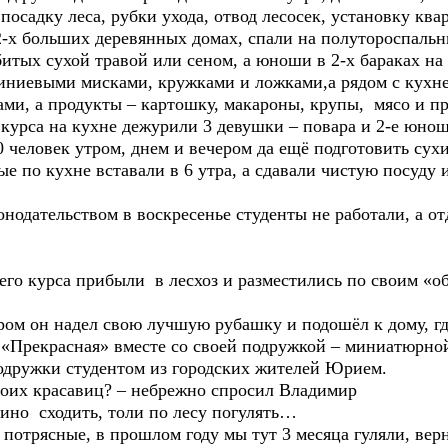
посадку леса, рубки ухода, отвод лесосек, установку ква
2-х больших деревянных домах, спали на полутороспаль
итых сухой травой или сеном, а юноши в 2-х бараках на 
ниевыми мисками, кружками и ложками,а рядом с кухне
ами, а продукты – картошку, макароны, крупы, мясо и пр
курса на кухне дежурили 3 девушки – повара и 2-е юнош
0 человек утром, днем и вечером да ещё подготовить сухи
ные по кухне вставали в 6 утра, а сдавали чистую посуду
одательством в воскресенье студенты не работали, а о
го курса прибыли в лесхоз и разместились по своим «
м он надел свою лучшую рубашку и подошёл к дому, где
а «Прекрасная» вместе со своей подружкой – миниатюрно
дружки студентом из городских жителей Юрием.
воих красавиц? – небрежно спросил Владимир
шино сходить, толи по лесу погулять…
а потрясные, в прошлом году мы тут 3 месяца гуляли, вер