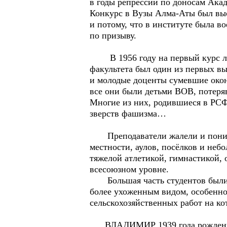
в годы репрессий по доносам Ака
Конкурс в Вузы Алма-Аты был вы
и потому, что в институте была 
по призыву.
В 1956 году на первый курс лесф
факультета был один из первых в
и молодые доценты сумевшие окон
все они были детьми ВОВ, потеряв
Многие из них, родившиеся в РСФ
зверств фашизма…
Преподаватели жалели и понимал
местности, аулов, посёлков и не
тяжелой атлетикой, гимнастикой, 
всесоюзном уровне.
Большая часть студентов были п
более ухоженным видом, особенно
сельскохозяйственных работ на ко
ВЛАДИМИР 1939 года рождения бы