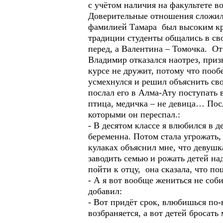
с учётом наличия на факультете 
Доверительные отношения сложили
фамилией Тамара был высоким кра
традиции студенты общались в сво
перед, а Валентина – Томочка. О
Владимир отказался наотрез, приз
курсе не дружит, потому что пооб
усмехнулся и решил объяснить сво
послал его в Алма-Ату поступать 
птица, медичка – не девица… Пос
которыми он переспал.:
- В десятом классе я влюбился в д
беременна. Потом стала угрожать, 
кулаках объяснил мне, что девушка
заводить семью и рожать детей на
пойти к отцу, она сказала, что по
- А я вот вообще жениться не соби
добавил:
- Вот придёт срок, влюбишься по-
возбраняется, а вот детей бросат