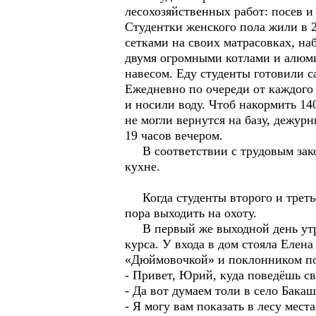
лесохозяйственных работ: посев и 
Студентки женского пола жили в 
сетками на своих матрасовках, наб
двумя огромными котлами и алюми
навесом. Еду студенты готовили с
Ежедневно по очереди от каждого 
и носили воду. Чтоб накормить 14
не могли вернутся на базу, дежур
19 часов вечером.
В соответствии с трудовым закон
кухне.
Когда студенты второго и третье
пора выходить на охоту.
В первый же выходной день утро
курса. У входа в дом стояла Елен
«Дюймовочкой» и поклонником по
- Привет, Юрий, куда поведёшь с
- Да вот думаем толи в село Бака
- Я могу вам показать в лесу мест