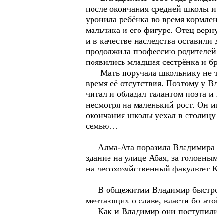
после окончания средней школы и
уронила ребёнка во время кормлени
мальчика и его фигуре. Отец вер
и в качестве наследства оставили
продолжила профессию родителей.
появились младшая сестрёнка и бр
Мать поручала школьнику не толь
время её отсутствия. Поэтому у В
читал и обладал талантом поэта и
несмотря на маленький рост. Он и
окончания школы уехал в столицу 
семью…
Алма-Ата поразила Владимира нал
здание на улице Абая, за головны
на лесохозяйственный факультет К
В общежитии Владимир быстро н
мечтающих о славе, власти богат
Как и Владимир они поступили на