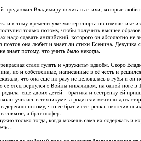
предложил Владимиру почитать стихи, которые любит е
и к тому времени уже мастер спорта по гимнастике из с
оступил только потому, чтобы получить высшее образован
ах надо сдавать английский, которого он абсолютно не 
поэтов она любит и знает ли стихи Есенина. Девушка см
не знает потому, что учить было некогда.
расная стали гулять и «дружить» вдвоём. Скоро Влади
нина, но и собственные, написанные в её честь и решилс
сказала, что она ещё ни разу не целовалась в губы и он н
о её отец вернулся с Войны инвалидом, на одной ноге в 1
 родила ещё двоих детей – братика и сестрёнку ей приш
колы училась в техникуме, а родители мечтали дать ста
 в деревню потому, что её брат и сестрёнка, окончив шк
 в совхозе, а брат шофёр.
нужно только тогда, когда можешь сама их содержать и ко
речь…