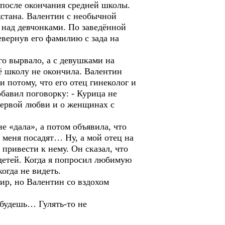
 после окончания средней школы.
хстана. Валентин с необычной
над девчонками. По заведённой
евернув его фамилию с зада на
го вырвало, а с девушками на
щё школу не окончила. Валентин
 потому, что его отец гинеколог и
бавил поговорку: - Курица не
первой любви и о женщинах с
не «дала», а потом объявила, что
и меня посадят… Ну, а мой отец на
 привести к нему. Он сказал, что
 детей. Когда я попросил любимую
огда не видеть.
мир, но Валентин со вздохом
абудешь… Гулять-то не