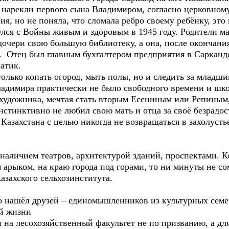
 нарекли первого сына Владимиром, согласно церковном
я, но не поняла, что сломала ребро своему ребёнку, это
нулся с Войны живым и здоровым в 1945 году. Родители 
 дочери свою большую библиотеку, а она, после окончани
 Отец был главным бухгалтером предприятия в Сарканд
атик.
ко копать огород, мыть полы, но и следить за младшим
ладимира практически не было свободного времени и шко
 художника, мечтая стать вторым Есениным или Репиным,
нстинктивно не любил свою мать и отца за своё безрадос
Казахстана с целью никогда не возвращаться в захолусть
ичием театров, архитектурой зданий, проспектами. Ко
м арыком, на краю города под горами, то ни минуты не с
азахского сельхозинститута.
ашёл друзей – единомышленников из культурных семей
ой жизни
 лесохозяйственный факультет не по призванию, а для