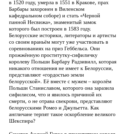
в 1520 году, умерла в 1551 в Кракове, прах
Барбары захоронен в Виленском
кафедральном соборе) и стать «Черной
панной Несвижа», знаменитый замок
которого был построен в 1583 году.
Белорусские историки, литераторы и артисты
со своим враньём могут уже участвовать в
соревнованиях на приз Геббельса. Они
прожжённую проститутку-сифиличку
королеву Польши Барбару Радзивилл, которая
никакого отношения не имеет к Белоруссии,
представляют «гордостью земли
белорусской». Её вместе с мужем – королём
Польши Станиславом, которого она заразила
сифилисом, что и явилось причиной их
смерти, о не отрава свекрови, представляют
белорусскими Ромео и Джульетта. Как
англичане терпят такое оскорбление великого
Шекспира?