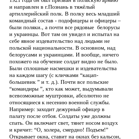
1921 года он был призван в польскую армию
и направлен в г.Познань в тяжёлый
артиллерийский полк. В полку весь младший
командный состав - подофицеры и офицеры –
были поляки., а почти все рядовые белорусы
и украинцы. Вот там он увидел и испытал на
себе явное издевательство над людьми не
польской национальности. В основном, над
белорусами и украинцами. И вообще, ничего
похожего на обучение солдат видно не было.
Были сплошные насмешки и издевательства
на каждом шагу (с кличками “кацап-
большевик ” и т. д.). Почти все польские
“командиры ”, кто как может, выдумывали
всевозможные муштровки, абсолютно не
относящиеся к несению военной службы.
Например: заходит дежурный офицер в
палату после отбоя. Солдаты уже должны
спать. Он включает свет, тянет носом воздух
и кричит: “О, холера, смердно! Подъем!”
Открывает окна, ставит на окнах без кальсон,