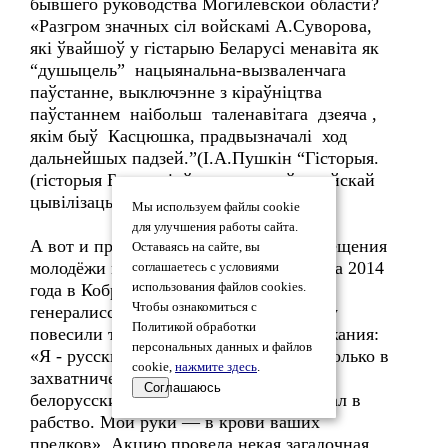
бывшего руководства Могилевской области?
«Разгром значных сіл войскамі А.Суворова,
які ўвайшоў у гістарыю Беларусі менавіта як
“душыцель” нацыянальна-вызваленчага
паўстанне, выключэнне з кіраўніцтва
паўстаннем наібольш таленавітага дзеяча ,
якім быў Касцюшка, прадвызначалі ход
дальнейшых падзей.”(І.А.Пушкін “Гісторыя.
(гісторыя Беларусі ў кантэксте еўрапейскай
цывілізацыі), Магілёў, 2014, с. - 41).
Мы используем файлы cookie
для улучшения работы сайта.
А вот и практический результат просвещения
Оставаясь на сайте, вы
молодёжи в русофобском духе. 30 марта 2014
соглашаетесь с условиями
года в Кобрине, где на памятник
использования файлов cookies.
Чтобы ознакомиться с
генералиссимусу Александру Суворову
Политикой обработки
повесили таблички следующего содержания:
персональных данных и файлов
«Я - русский оккупант. Я участвовал только в
cookie,
нажмите здесь
.
захватнических войнах. Я сжигал
Соглашаюсь
белорусские села, а их жителей обращал в
рабство. Мои руки — в крови ваших
предков». Акцию провела некая загадочная