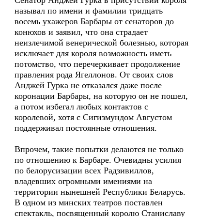
Сенатор Анджей Гурка в присутствии короля
называл по имени и фамилии тридцать
восемь ухажеров Барбары от сенаторов до
конюхов и заявил, что она страдает
неизлечимой венерической болезнью, которая
исключает для короля возможность иметь
потомство, что перечеркивает продолжение
правления рода Ягеллонов. От своих слов
Анджей Гурка не отказался даже после
коронации Барбары, на которую он не пошел,
а потом избегал любых контактов с
королевой, хотя с Сигизмундом Августом
поддерживал постоянные отношения.
Впрочем, такие попытки делаются не только
по отношению к Барбаре. Очевидны усилия
по белорусизации всех Радзивиллов,
владевших огромными имениями на
территории нынешней Республики Беларусь.
В одном из минских театров поставлен
спектакль, посвященный королю Станиславу