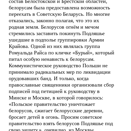
состав Белостокской и Брестской областей,
белорусам была предоставлена возможность
переехать в Советскую Беларусь. Но многие
отказались, законно полагая, что это их
родная земля. Белорусов огнём и мечом
стремились заставить покинуть Подляшье
ушедшие в подполье группировки Армии
Крайова. Одной из них являлась группа
Ромуальда Райса по кличке «Бурый», который
питал особую ненависть к белорусам.
Коммунистическое руководство Польши не
принимало радикальных мер по ликвидации
орудовавших банд. И только, когда
православные священники организовали сбор
подписей под петицией к руководству в
Минске и Москве, в которой говорилось:
«Польское правительство уничтожает
белорусов, сжигает белорусские деревни,
бросает детей в огонь. Просим советское
правительство взять белорусов Подляшье под
свою защиту.», очевидно, из Москвы