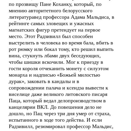
по прозвищу Пане Коханку, который, по
мнению авторитетного белорусского
литературавед профессора Адама Мальдиса, в
рейтинге самых зловещих и ужасных
магнатских фигур претендует на первое
место. Этот Радзивилл был способен
выстрелить в человека во время бала, вбить в
рот рюмку или бокал тому, кто решил выпить
вина, стукнуть лбами двух беседующих,
чтобы шишки вскочили. Мог к приезду в
гости короля отчеканить монету с силуэтом
монарха и надписью «Божьей милостью
дурак», заковать в кандалы и в
сопровождении палача и ксендза вывести к
виселице даже великого литовского писаря
Паца, который ведал делопроизводством в
канцелярии ВКЛ. До повешения дело не
дошло, но Пац через три дня умер от страха,
испытанного в ходе того действа. И если
Радзивилл, резюмировал профессор Мальдис,