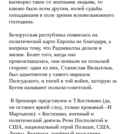
вытворял такое со знатными людьми, то
каково было всем другим, волей судьбы
попадавшим в поле зрения ясновельможного
господина.
Белорусская республика появилась на
политической карте Европы не благодаря, а
вопреки тому, что Радзивиллы делали в
жизни. Более того, когда она
провозглашалась, они воевали на польской
стороне: один из них, Станислав Вильгельм,
был адъютантом у самого маршала
Пилсудского, и погиб в той войне, которую за
Бугом называют польско-советской.
В брошюре представлен и Т.Костюшко (да,
он оставил яркий след, только кровавый –И
Мартынов): « Костюшко, военный и
политический деятель Речи Посполитой и
США, национальный герой Польши, США,
Литвы, Беларуси, почётный гражданин