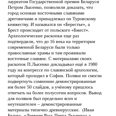
лауреатом Государственной премии Беларуси
Петром Лысенко, позволили доказать, что
город основан восточными славянами
дреговичами и принадлежал он Туровскому
княжеству. И назывался он «Берестье», а
Брест происходит от польского «Бжест».
Археологические раскопки еще раз
подтвердили, что до 16 века на территории
современной Беларуси были только
православные храмы и там проживали
восточные славяне. С материалами своих
раскопок П.Лысенко докладывал ещё в 1980
году на конгрессе по славянской археологии,
который проходил в Софии. Поляки не смогли
подвергнуть сомнению демонстрированные
им более 50 слайдов, а учёному пришлось
отвечать на более полусотни вопросов. Вывод
для поляков был предельно ясен и
неутешителен – демонстрированные
материалы типично древнерусские. (Иван
Белоус. «Древняя Русь Петра Лысенко»,»