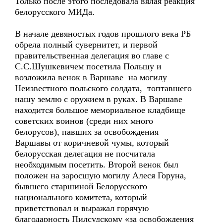
Только после этого последовала вялая реакция
белорусского МИДа.
В начале девяностых годов прошлого века РБ
обрела полный сувернитет, и первой
правительственная делегация во главе с
С.С.Шушкевичем посетила Польшу и
возложила венок в Варшаве на могилу
Неизвестного польского солдата, топтавшего
нашу землю с оружием в руках. В Варшаве
находится большое мемориальное кладбище
советских воинов (среди них много
белорусов), павших за освобождения
Варшавы от коричневой чумы, который
белорусская делегация не посчитала
необходимым посетить. Второй венок был
положен на заросшую могилу Алеся Горуна,
бывшего старшиной Белорусского
национального комитета, который
приветствовал и выражал горячую
благодарность Пилсудскому «за освобождения