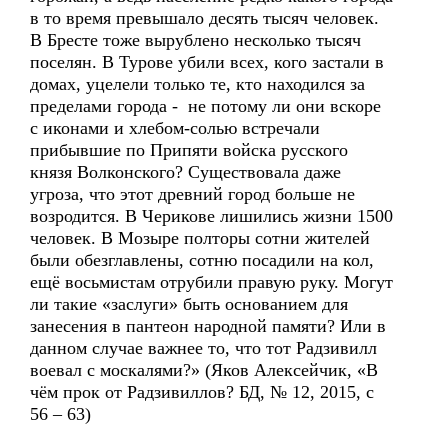
в то время превышало десять тысяч человек.
В Бресте тоже вырублено несколько тысяч
поселян. В Турове убили всех, кого застали в
домах, уцелели только те, кто находился за
пределами города - не потому ли они вскоре
с иконами и хлебом-солью встречали
прибывшие по Припяти войска русского
князя Волконского? Существовала даже
угроза, что этот древний город больше не
возродится. В Черикове лишились жизни 1500
человек. В Мозыре полторы сотни жителей
были обезглавлены, сотню посадили на кол,
ещё восьмистам отрубили правую руку. Могут
ли такие «заслуги» быть основанием для
занесения в пантеон народной памяти? Или в
данном случае важнее то, что тот Радзивилл
воевал с москалями?» (Яков Алексейчик, «В
чём прок от Радзивиллов? БД, № 12, 2015, с
56 – 63)