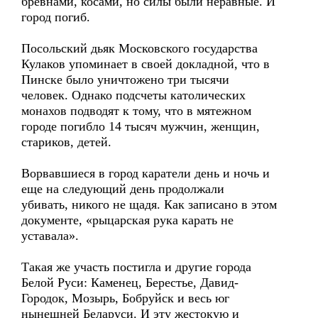
брёвнами, косами, но силы были неравные. И
город погиб.
Посольский дьяк Московского государства
Кулаков упоминает в своей докладной, что в
Пинске было уничтожено три тысячи
человек. Однако подсчеты католических
монахов подводят к тому, что в мятежном
городе погибло 14 тысяч мужчин, женщин,
стариков, детей.
Ворвавшиеся в город каратели день и ночь и
еще на следующий день продолжали
убивать, никого не щадя. Как записано в этом
документе, «рыцарская рука карать не
уставала».
Такая же участь постигла и другие города
Белой Руси: Каменец, Берестье, Давид-
Городок, Мозырь, Бобруйск и весь юг
нынешней Беларуси. И эту жестокую и