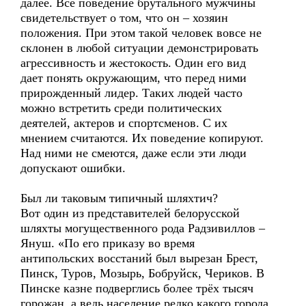
далее. Все поведение брутального мужчины
свидетельствует о том, что он – хозяин
положения. При этом такой человек вовсе не
склонен в любой ситуации демонстрировать
агрессивность и жестокость. Один его вид
дает понять окружающим, что перед ними
прирожденный лидер. Таких людей часто
можно встретить среди политических
деятелей, актеров и спортсменов. С их
мнением считаются. Их поведение копируют.
Над ними не смеются, даже если эти люди
допускают ошибки.
Был ли таковым типичный шляхтич?
Вот один из представителей белорусской
шляхты могущественного рода Радзивиллов –
Януш. «По его приказу во время
антипольских восстаний был вырезан Брест,
Пинск, Туров, Мозырь, Бобруйск, Чериков. В
Пинске казне подверглись более трёх тысяч
горожан, а ведь население редко какого города