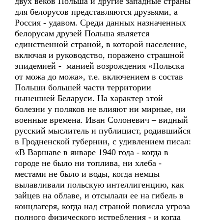
двух веков Польша и другие западные страны
для белорусов представляются друзьями, а
Россия - удавом. Среди данных назначенных
белорусам друзей Польша является
единственной страной, в которой население,
включая и руководство, поражено страшной
эпидемией - манией возрождения «Польска
от можа до можа», т.е. включением в состав
Польши большей части территории
нынешней Беларуси. На характер этой
болезни у поляков не влияют ни мирные, ни
военные времена. Иван Солоневич – видный
русский мыслитель и публицист, родившийся
в Гродненской губернии, с удивлением писал:
«В Варшаве в январе 1940 года - когда в
городе не было ни топлива, ни хлеба -
местами не было и воды, когда немцы
вылавливали польскую интеллигенцию, как
зайцев на облаве, и отсылали ее на гибель в
концлагеря, когда над страной повисла угроза
полного физического истребления - и когда