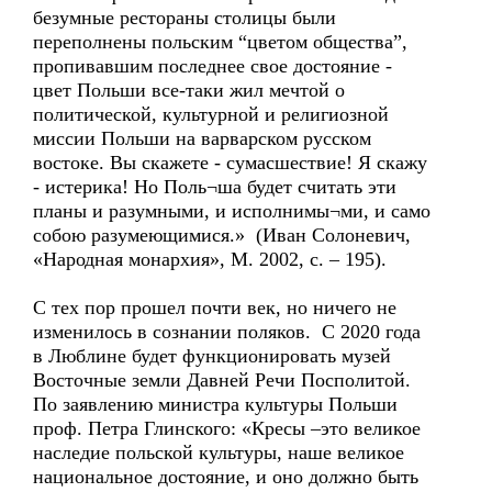
безумные рестораны столицы были
переполнены польским “цветом общества”,
пропивавшим последнее свое достояние -
цвет Польши все-таки жил мечтой о
политической, культурной и религиозной
миссии Польши на варварском русском
востоке. Вы скажете - сумасшествие! Я скажу
- истерика! Но Поль¬ша будет считать эти
планы и разумными, и исполнимы¬ми, и само
собою разумеющимися.» (Иван Солоневич,
«Народная монархия», М. 2002, с. – 195).
С тех пор прошел почти век, но ничего не
изменилось в сознании поляков. С 2020 года
в Люблине будет функционировать музей
Восточные земли Давней Речи Посполитой.
По заявлению министра культуры Польши
проф. Петра Глинского: «Кресы –это великое
наследие польской культуры, наше великое
национальное достояние, и оно должно быть