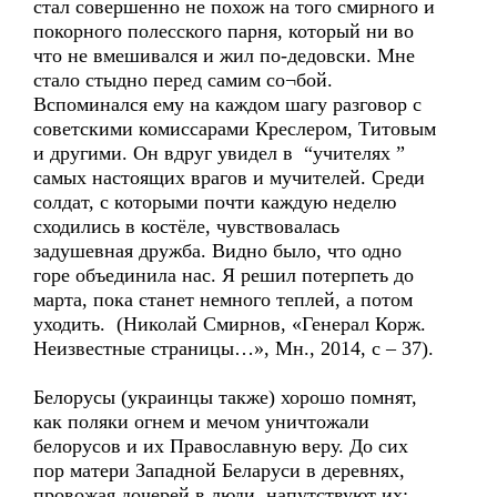
стал совершенно не похож на того смирного и
покорного полесского парня, который ни во
что не вмешивался и жил по-дедовски. Мне
стало стыдно перед самим со¬бой.
Вспоминался ему на каждом шагу разговор с
советскими комиссарами Креслером, Титовым
и другими. Он вдруг увидел в “учителях ”
самых настоящих врагов и мучителей. Среди
солдат, с которыми почти каждую неделю
сходились в костёле, чувствовалась
задушевная дружба. Видно было, что одно
горе объединила нас. Я решил потерпеть до
марта, пока станет немного теплей, а потом
уходить. (Николай Смирнов, «Генерал Корж.
Неизвестные страницы…», Мн., 2014, с – 37).
Белорусы (украинцы также) хорошо помнят,
как поляки огнем и мечом уничтожали
белорусов и их Православную веру. До сих
пор матери Западной Беларуси в деревнях,
провожая дочерей в люди, напутствуют их: