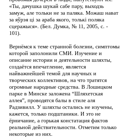
«Ты, дачушка шукай сабе пару, выходзь
замуж, але тольки не за паляка. Можаш нават
за яўрэя ці за араба якого, толькі поляка
сцеражыся». (Бел. Думка, № 11, 2005, с. -
101).
Вернёмся к теме странной болезни, симптомы
которой заполонили СМИ. Изучение и
описание истории и деятельности шляхты,
создаётся впечатление, является
найважнейшей темой для научных и
творческих коллективов, на что тратятся
огромные народные средства. В Лошицком
парке в Минске заложена “Шляхетская
аллея”, проводятся балы в стиле аля
Радзивилл. У шляхты остались не изучены,
кажется, только подштаники. И это не
ёрничание, а горькая констатация фактов
реальной действительности. Отметим только
некоторые из них.