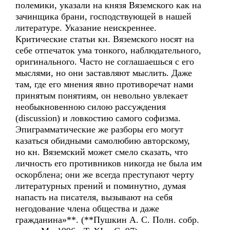
полемики, указали на князя Вяземского как на
зачинщика брани, господствующей в нашей
литературе. Указание неискреннее.
Критические статьи кн. Вяземского носят на
себе отпечаток ума тонкого, наблюдательного,
оригинального. Часто не соглашаешься с его
мыслями, но они заставляют мыслить. Даже
там, где его мнения явно противоречат нами
принятым понятиям, он невольно увлекает
необыкновенною силою рассуждения
(discussion) и ловкостию самого софизма.
Эпиграмматические же разборы его могут
казаться обидными самолюбию авторскому,
но кн. Вяземский может смело сказать, что
личность его противников никогда не была им
оскорблена; они же всегда преступают черту
литературных прений и поминутно, думая
напасть на писателя, вызывают на себя
негодование члена общества и даже
гражданина»**. (**Пушкин А. С. Полн. собр.