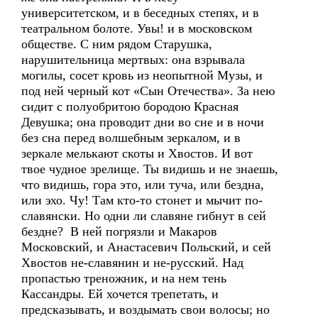
университетском, и в беседных степях, и в
театральном болоте. Увы! и в московском
обществе. С ним рядом Старушка,
нарушительница мертвых: она взрывала
могилы, сосет кровь из неопытной Музы, и
под ней черный кот «Сын Отечества». За нею
сидит с полуобритою бородою Красная
Девушка; она проводит дни во сне и в ночи
без сна перед волшебным зеркалом, и в
зеркале мелькают скоты и Хвостов. И вот
твое чудное зрелище. Ты видишь и не знаешь,
что видишь, гора это, или туча, или бездна,
или эхо. Чу! Там кто-то стонет и мычит по-
славянски. Но одни ли славяне гибнут в сей
бездне? В ней погрязли и Макаров
Московский, и Анастасевич Польский, и сей
Хвостов не-славянин и не-русский. Над
пропастью треножник, и на нем тень
Кассандры. Ей хочется трепетать, и
предсказывать, и воздымать свои волосы; но