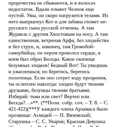
пророчества не сбываются, и в волосах
недостаток. Вдали плывет Челнок еще
пустой. Увы, он скоро нагрузится телами. Из
него выпрыгнул Кот и для забавы гложет не-
русского сына русской отчизны. А там
Журавль с другим Хвостовым на носу. А там
единственная, ветреная Арфа, без злодейства
и без струн, и, наконец, там Громобой-
самоубийца; он пером проколол сердце, в
коем был образ Беседы. Какое скопище
безумных злодеев! Бедный Вот! Ты увидишь
и ужаснешься; но берегись, берегись
полотенца. Если оно сотрет воду прозрения,
ты ослеплен навсегда: злодеи будут твоими
друзьями, безумцы твоими братьями.
Избирай: тьма или свет? Вертеп или
Беседа?…»**. (**Полн. собр. соч. – Т. 8. – С.
421-422)(***У каждого члена Арзамаса было
прозвище: Асмодей –– П. Вяземский;
Старушка – С. С. Уваров; Красная Девушка