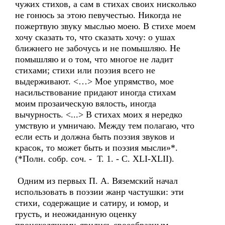
чужих стихов, а сам в стихах своих нисколько
не гонюсь за этою певучестью. Никогда не
пожертвую звуку мыслью моею. В стихе моем
хочу сказать то, что сказать хочу: о ушах
ближнего не забочусь и не помышляю. Не
помышляю и о том, что многое не ладит
стихами; стихи или поэзия всего не
выдерживают. <…> Мое упрямство, мое
насильствование придают иногда стихам
моим прозаическую вялость, иногда
вычурность. <...> В стихах моих я нередко
умствую и умничаю. Между тем полагаю, что
если есть и должна быть поэзия звуков и
красок, то может быть и поэзия мысли»*.
(*Полн. собр. соч. - Т. 1. - С. XLI-XLII).
Одним из первых П. А. Вяземский начал
использовать в поэзии жанр частушки: эти
стихи, содержащие и сатиру, и юмор, и
грусть, и неожиданную оценку