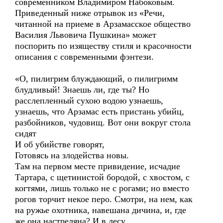
современником Владимиром Набоковым.
Приведенный ниже отрывок из «Речи,
читанной на приеме в Арзамасское общество
Василия Львовича Пушкина» может
поспорить по изяществу стиля и красочности
описания с современными фэнтези.
«О, пилигрим блуждающий, о пилигримм
блудливый! Знаешь ли, где ты? Но
расслепленный сухою водою узнаешь,
узнаешь, что Арзамас есть пристань убийц,
разбойников, чудовищ. Вот они вокруг стола
сидят
И об убийстве говорят,
Готовясь на злодейства новы.
Там на первом месте привидение, исчадие
Тартара, с щетинистой бородой, с хвостом, с
когтями, лишь только не с рогами; но вместо
рогов торчит некое перо. Смотри, на нем, как
на ружье охотника, навешана дичина, и, где
же она настреляна? И в лесу