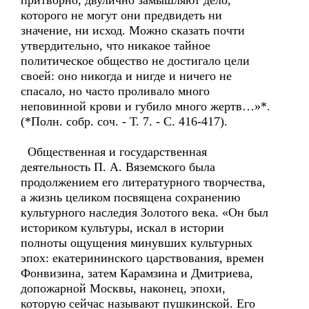
притворно, двулично замышляют дело,
которого не могут они предвидеть ни
значение, ни исход. Можно сказать почти
утвердительно, что никакое тайное
политическое общество не достигало цели
своей: оно никогда и нигде и ничего не
спасало, но часто проливало много
неповинной крови и губило много жертв…»*.
(*Полн. собр. соч. - Т. 7. - С. 416-417).
Общественная и государственная
деятельность П. А. Вяземского была
продолжением его литературного творчества,
а жизнь целиком посвящена сохранению
культурного наследия Золотого века. «Он был
историком культуры, искал в истории
полноты ощущения минувших культурных
эпох: екатерининского царствования, времен
Фонвизина, затем Карамзина и Дмитриева,
допожарной Москвы, наконец, эпохи,
которую сейчас называют пушкинской. Его