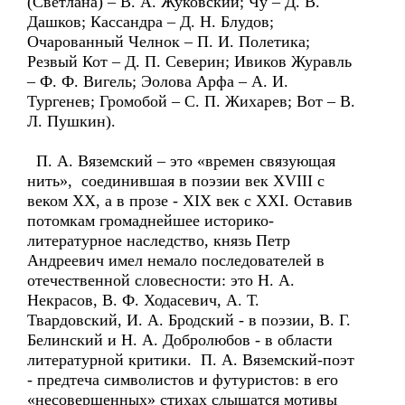
(Светлана) – В. А. Жуковский; Чу – Д. В.
Дашков; Кассандра – Д. Н. Блудов;
Очарованный Челнок – П. И. Полетика;
Резвый Кот – Д. П. Северин; Ивиков Журавль
– Ф. Ф. Вигель; Эолова Арфа – А. И.
Тургенев; Громобой – С. П. Жихарев; Вот – В.
Л. Пушкин).
П. А. Вяземский – это «времен связующая
нить», соединившая в поэзии век XVIII с
веком XX, а в прозе - XIX век с XXI. Оставив
потомкам громаднейшее историко-
литературное наследство, князь Петр
Андреевич имел немало последователей в
отечественной словесности: это Н. А.
Некрасов, В. Ф. Ходасевич, А. Т.
Твардовский, И. А. Бродский - в поэзии, В. Г.
Белинский и Н. А. Добролюбов - в области
литературной критики. П. А. Вяземский-поэт
- предтеча символистов и футуристов: в его
«несовершенных» стихах слышатся мотивы