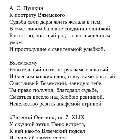
А. С. Пушкин
К портрету Вяземского
Судьба свои дары явить желала в нем,
В счастливом баловне соединив ошибкой
Богатство, знатный род – с возвышенным
умом
И простодушие с язвительной улыбкой.
Вяземскому
Язвительный поэт, остряк замысловатый,
И блеском колких слов, и шутками богатый
Счастливый Вяземский, завидую тебе.
Ты право получил, благодаря судьбе,
Смеяться весело над Злобою ревнивой,
Невежество разить анафемой игривой.
«Евгений Онегин», гл. 7, XLIX
У скучной тетки Таню встретя,
К ней как-то Вяземский подсел
И душу ей занять успел.