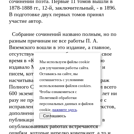
сочинений поэта. Первые 11 томов вышли в
1878-1888 гг., 12-й, заключительный, - в 1896.
В подготовке двух первых томов принял
участие автор.
Собрание сочинений названо полным, но по
разным причинам не все работы П. А.
Вяземского вошли в это издание, а главное,
отсутствуют статьи, опубликованные в свое
время в «Коммерческой газете», которую
Мы используем файлы cookie
издавало Министерство финансов. Нет и
для улучшения работы сайта.
писем, которых на сегодняшний день
Оставаясь на сайте, вы
насчитывается более десятка тысяч. Тираж
соглашаетесь с условиями
Полного Собрания Сочинений составил всего
использования файлов cookies.
Чтобы ознакомиться с
600 экземпляров, но за прошедшие 130 лет ни
Политикой обработки
разу не предполагалось его переиздание с
персональных данных и файлов
исправлением искаженных цензурой текстов,
cookie,
нажмите здесь
.
дополнением пропущенных работ и
Соглашаюсь
публикацией писем. Ко всему прочему, в
опубликованных работах встречаются
ошибки, которые нередко коверкают, а то и