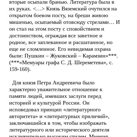
вторые осыпали бранью. Литература была в
их руках. <…> Князь Вяземский очутился на
открытом боевом посту, на бреши живою
мишенью, осыпаемый отовсюду стрелами… И
он стал на этом посту с спокойствием и
достоинством, ограждая все заветное и
родное, все заплеванное и расшатанное, но
еще не сломленное. Его невидимая охрана
были: Пушкин – Жуковский – Карамзин»***.
(***«Мемуары графа С. Д. Шереметева», с.
159-160).
Для князя Петра Андреевича было
характерно уважительное отношение к
памяти людей, имевших заслуги перед
историей и культурой России. Он
исповедовал принцип «литературного
авторитета» и «литературных приличий»,
заключавшийся в том, чтобы изображать
литературного или исторического деятеля
исключительно высоким стилем. Мнения