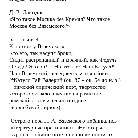
Д. В. Давыдов:
«Что такое Москва без Кремля? Что такое
Москва без Вяземского?»
Батюшков К. Н.
К портрету Вяземского
Кто это, так насупя брови,
Сидит растрепанный и мрачный, как Федул?
О чудо! Это он!… Но кто же? Наш Катулл*,
Наш Вяземский, певец веселья и любови.
(*Катулл Гай Валерий (ок. 87 – ок. 54 до н. э.)
– римский лирический поэт, творчество
которого оказало влияние на развитие
римской, а значительно позднее –
европейской лирики).
Острого пера П. А. Вяземского побаивались
литературные противники. «Некоторые
журналы, обвиненные в неприличности их