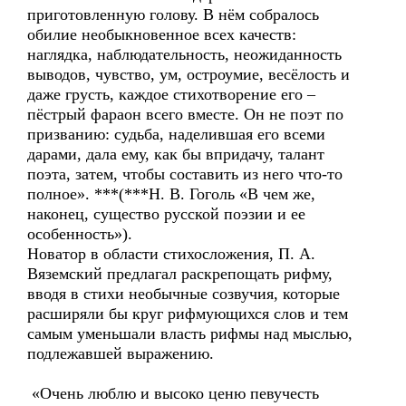
приготовленную голову. В нём собралось
обилие необыкновенное всех качеств:
наглядка, наблюдательность, неожиданность
выводов, чувство, ум, остроумие, весёлость и
даже грусть, каждое стихотворение его –
пёстрый фараон всего вместе. Он не поэт по
призванию: судьба, наделившая его всеми
дарами, дала ему, как бы впридачу, талант
поэта, затем, чтобы составить из него что-то
полное». ***(***Н. В. Гоголь «В чем же,
наконец, существо русской поэзии и ее
особенность»).
Новатор в области стихосложения, П. А.
Вяземский предлагал раскрепощать рифму,
вводя в стихи необычные созвучия, которые
расширяли бы круг рифмующихся слов и тем
самым уменьшали власть рифмы над мыслью,
подлежавшей выражению.
«Очень люблю и высоко ценю певучесть