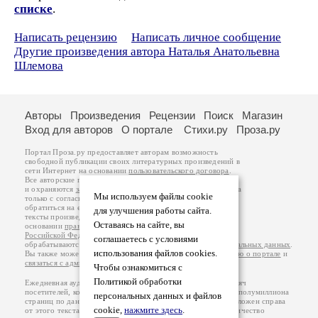
списке
.
Написать рецензию
Написать личное сообщение
Другие произведения автора Наталья Анатольевна
Шлемова
Авторы
Произведения
Рецензии
Поиск
Магазин
Вход для авторов
О портале
Стихи.ру
Проза.ру
Портал Проза.ру предоставляет авторам возможность
свободной публикации своих литературных произведений в
сети Интернет на основании
пользовательского договора
.
Все авторские права на произведения принадлежат авторам
и охраняются
законом
. Перепечатка произведений возможна
Мы используем файлы cookie
только с согласия его автора, к которому вы можете
обратиться на его авторской странице. Ответственность за
для улучшения работы сайта.
тексты произведений авторы несут самостоятельно на
Оставаясь на сайте, вы
основании
правил публикации
и
законодательства
Российской Федерации
. Данные пользователей
соглашаетесь с условиями
обрабатываются на основании
Политики обработки персональных данных
.
использования файлов cookies.
Вы также можете посмотреть более подробную
информацию о портале
и
связаться с администрацией
.
Чтобы ознакомиться с
Политикой обработки
Ежедневная аудитория портала Проза.ру – порядка 100 тысяч
посетителей, которые в общей сумме просматривают более полумиллиона
персональных данных и файлов
страниц по данным счетчика посещаемости, который расположен справа
cookie,
нажмите здесь
.
от этого текста. В каждой графе указано по две цифры: количество