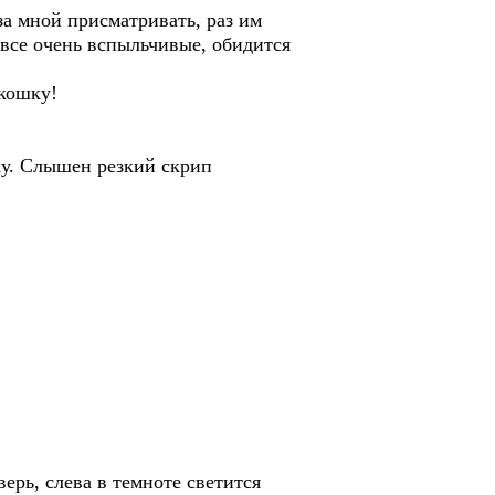
за мной присматривать, раз им
все очень вспыльчивые, обидится
кошку!
ку. Слышен резкий скрип
ерь, слева в темноте светится