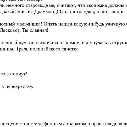
ли немного старомодные, считают, что экономка должна 
здражай миссис Драммонд! Она шотландка, а шотландцы 
сносный мальчишка! Опять нашел какую-нибудь уличную 
Ласково). Ты славная!
нечный луч, она вскочила на камне, вытянулась в струн
машины. Трель полицейского свистка.
го затопчут!
к перекрестку.
вансцене стол с телефонным аппаратом, справа входная дв