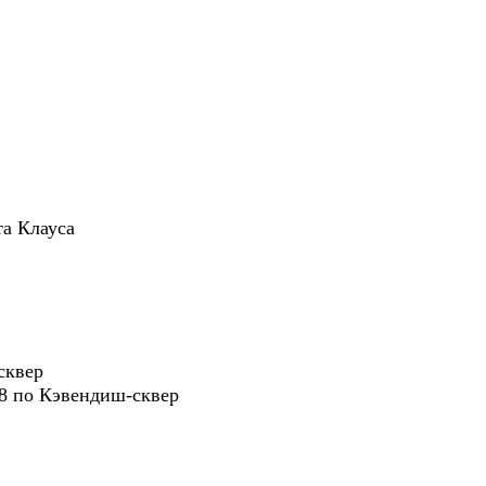
та Клауса
сквер
8 по Кэвендиш-сквер