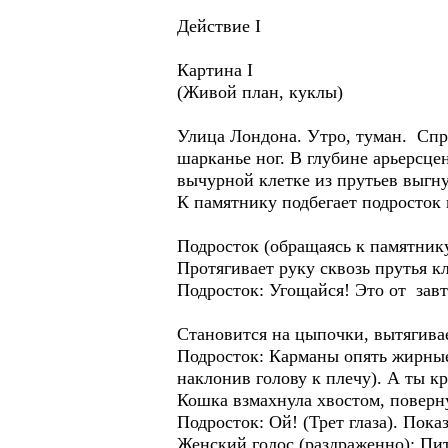
Действие I
Картина I
(Живой план, куклы)
Улица Лондона. Утро, туман. Спр
шарканье ног. В глубине арьерсце
вычурной клетке из прутьев выгн
К памятнику подбегает подросток в
Подросток (обращаясь к памятнику
Протягивает руку сквозь прутья к
Подросток: Угощайся! Это от зав
Становится на цыпочки, вытягива
Подросток: Карманы опять жирные
наклонив голову к плечу). А ты 
Кошка взмахнула хвостом, поверн
Подросток: Ой! (Трет глаза). Пока
Женский голос (раздраженно): Пит