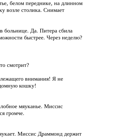
тье, белом переднике, на длинном
ку возле столика. Снимает
в больнице. Да. Питера сбила
можности быстрее. Через неделю?
то смотрит?
длежащего внимания! Я не
здомную кошку!
алобное мяуканье. Миссис
ся громче.
мяукает. Миссис Драммонд держит