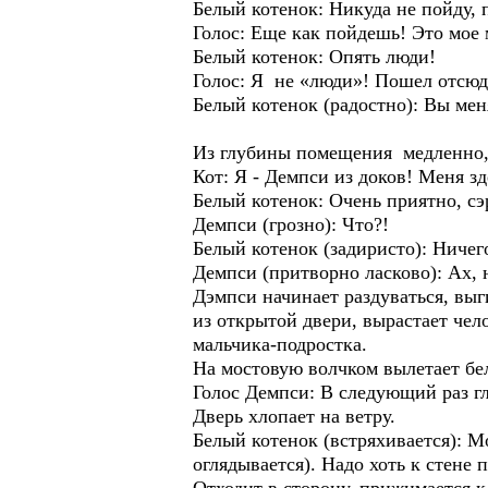
Белый котенок: Никуда не пойду, п
Голос: Еще как пойдешь! Это мое 
Белый котенок: Опять люди!
Голос: Я не «люди»! Пошел отсюд
Белый котенок (радостно): Вы мен
Из глубины помещения медленно,
Кот: Я - Демпси из доков! Меня зд
Белый котенок: Очень приятно, с
Демпси (грозно): Что?!
Белый котенок (задиристо): Ничег
Демпси (притворно ласково): Ах, 
Дэмпси начинает раздуваться, выг
из открытой двери, вырастает чел
мальчика-подростка.
На мостовую волчком вылетает бе
Голос Демпси: В следующий раз гл
Дверь хлопает на ветру.
Белый котенок (встряхивается): 
оглядывается). Надо хоть к стене 