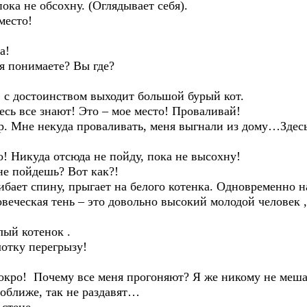
ока не обсохну. (Оглядывает себя).
место!
а!
я понимаете? Вы где?
 с достоинством выходит большой бурый кот.
есь все знают! Это – мое место! Проваливай!
эр. Мне некуда проваливать, меня выгнали из дому…Здес
о! Никуда отсюда не пойду, пока не высохну!
не пойдешь? Вот как?!
ибает спину, прыгает на белого котенка. Одновременно на
овеческая тень – это довольно высокий молодой человек 
лый котенок .
отку перегрызу!
Мокро! Почему все меня прогоняют? Я же никому не меша
поближе, так не раздавят…