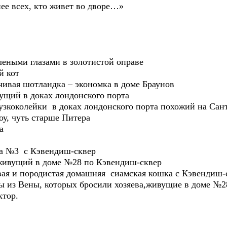
нее всех, кто живет во дворе…»
леными глазами в золотистой оправе
й кот
ивая шотландка – экономка в доме Браунов
ущий в доках лондонского порта
узкоколейки в доках лондонского порта похожий на Сан
у, чуть старше Питера
а
ма №3 с Кэвендиш-сквер
 живущий в доме №28 по Кэвендиш-сквер
ивая и породистая домашняя сиамская кошка с Кэвендиш-
 из Вены, которых бросили хозяева,живущие в доме №2
ктор.