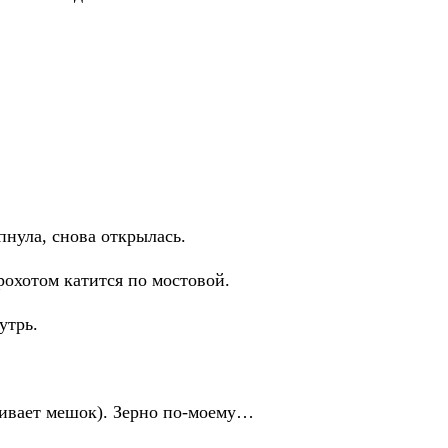
нула, снова открылась.
рохотом катится по мостовой.
утрь.
юхивает мешок). Зерно по-моему…