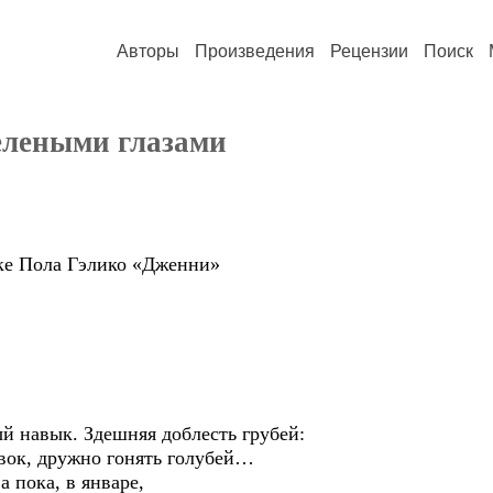
Авторы
Произведения
Рецензии
Поиск
зелеными глазами
зке Пола Гэлико «Дженни»
й навык. Здешняя доблесть грубей:
авок, дружно гонять голубей…
а пока, в январе,