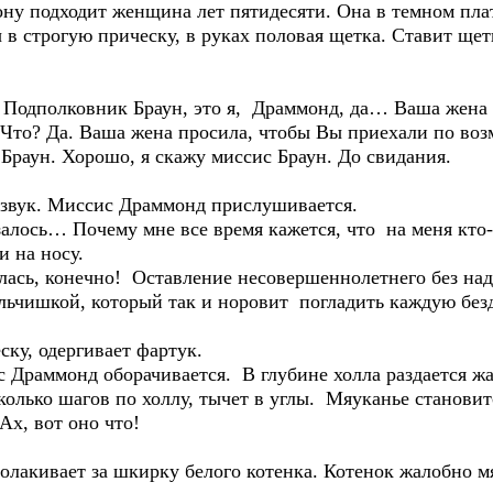
ону подходит женщина лет пятидесяти. Она в темном пла
в строгую прическу, в руках половая щетка. Ставит щет
 Подполковник Браун, это я, Драммонд, да… Ваша жена 
 Что? Да. Ваша жена просила, чтобы Вы приехали по воз
Браун. Хорошо, я скажу миссис Браун. До свидания.
о звук. Миссис Драммонд прислушивается.
алось… Почему мне все время кажется, что на меня кто-
и на носу.
ась, конечно! Оставление несовершеннолетнего без на
альчишкой, который так и норовит погладить каждую бе
ску, одергивает фартук.
с Драммонд оборачивается. В глубине холла раздается ж
колько шагов по холлу, тычет в углы. Мяуканье становит
х, вот оно что!
волакивает за шкирку белого котенка. Котенок жалобно 