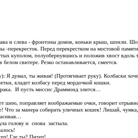
ава и слева - фронтоны домов, коньки крыш, шпили. Шо
ны -перекресток. Перед перекрестком на мостовой памятн
утых куполом, полуобернувшись и положив хвост вдоль т
 белом свитере. Резко останавливается, смеется.
): Я думал, ты живая! (Протягивает руку). Колбаски хоч
летки, кладет колбасу перед мордочкой кошки.
трака. И пусть миссис Драммонд злится…
ет шею, поправляет воображаемые очки, говорит отрывис
! Что за манера собирать уличных кошек! Лишай, чумка,
красивая…
ула голову и снова застыла.
залось!
ер! Где ты? Питер!