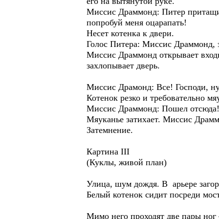
его на вытянутой руке.
Миссис Драммонд: Питер притащил!
попробуй меня оцарапать!
Несет котенка к двери.
Голос Питера: Миссис Драммонд, э
Миссис Драммонд открывает входн
захлопывает дверь.
Миссис Драмонд: Все! Господи, ну
Котенок резко и требовательно мя
Миссис Драммонд: Пошел отсюда!
Мяуканье затихает. Миссис Драмма
Затемнение.
Картина III
(Куклы, живой план)
Улица, шум дождя. В арьере загор
Белый котенок сидит посреди мос
Мимо него проходят две пары ног 