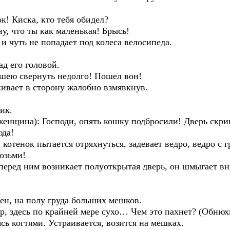
к! Киска, кто тебя обидел?
у, что ты как маленькая! Брысь!
и чуть не попадает под колеса велосипеда.
д его головой.
 шею свернуть недолго! Пошел вон!
кивает в сторону жалобно взмявкнув.
ик.
енщина): Господи, опять кошку подбросили! Дверь скрип
юда!
котенок пытается отряхнуться, задевает ведро, ведро с г
возьми!
перед ним возникает полуоткрытая дверь, он шмыгает вн
ен, на полу груда больших мешков.
-р, здесь по крайней мере сухо… Чем это пахнет? (Обн
сь когтями. Устраивается, возится на мешках.