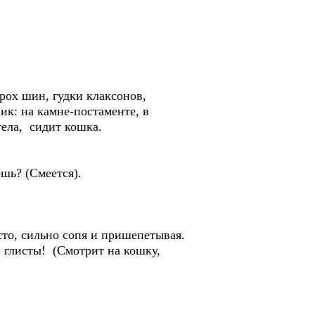
рох шин, гудки клаксонов,
ик: на камне-постаменте, в
ела, сидит кошка.
ешь? (Смеется).
то, сильно сопя и пришепетывая.
 глисты! (Смотрит на кошку,