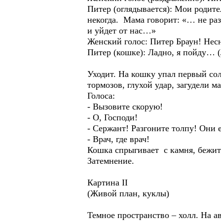
Питер (оглядывается): Мои родите
некогда. Мама говорит: «… не ра
и уйдет от нас…»
Женский голос: Питер Браун! Не
Питер (кошке): Ладно, я пойду… (
Уходит. На кошку упал первый сол
тормозов, глухой удар, загудели 
Голоса:
- Вызовите скорую!
- О, Господи!
- Сержант! Разгоните толпу! Они е
- Врач, где врач!
Кошка спрыгивает с камня, бежит 
Затемнение.
Картина II
(Живой план, куклы)
Темное пространство – холл. На а