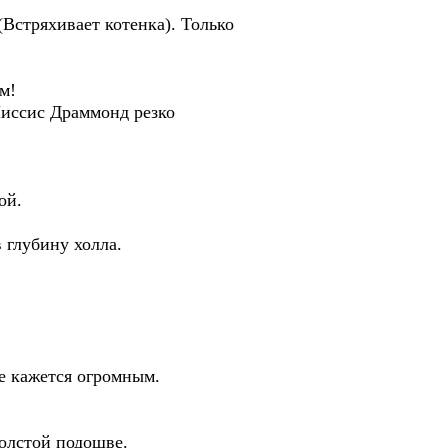
Встряхивает котенка). Только
м!
Миссис Драммонд резко
ой.
 глубину холла.
е кажется огромным.
толстой подошве.