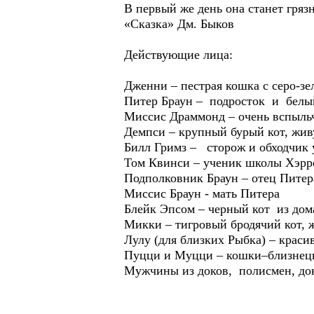
В первый же день она станет гряз
«Сказка» Дм. Быков
Действующие лица:
Дженни – пестрая кошка с серо-зе
Питер Браун – подросток и белы
Миссис Драммонд – очень вспыльч
Демпси – крупный бурый кот, жив
Билл Гримз – сторож и обходчик 
Том Квинси – ученик школы Хэрро
Подполковник Браун – отец Питер
Миссис Браун - мать Питера
Блейк Эпсом – черный кот из до
Микки – тигровый бродячий кот,
Лулу (для близких Рыбка) – крас
Пуцци и Муцци – кошки–близнецы
Мужчины из доков, полисмен, до