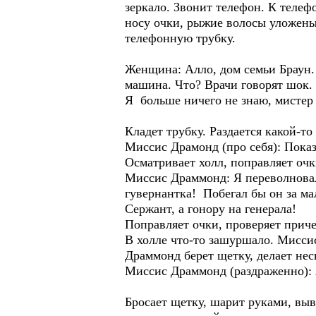
зеркало. Звонит телефон. К телеф
носу очки, рыжие волосы уложены 
телефонную трубку.
Женщина: Алло, дом семьи Браун.
машина. Что? Врачи говорят шок.
Я больше ничего не знаю, мистер 
Кладет трубку. Раздается какой-т
Миссис Драмонд (про себя): Показ
Осматривает холл, поправляет очк
Миссис Драммонд: Я переволновал
гувернантка! Побегал бы он за м
Сержант, а гонору на генерала!
Поправляет очки, проверяет приче
В холле что-то зашуршало. Мисси
Драммонд берет щетку, делает нес
Миссис Драммонд (раздраженно): А
Бросает щетку, шарит руками, вы