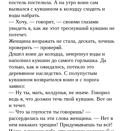
постель постелила. А на утро воин сам
вызвался с кувшином к колодцу сходить и
воды набрать.
— Хочу, — говорит, — своими глазами
увидеть я, как же этот треснувший кувшин не
потечет.
Женщина возражать не стала, дескать, хочешь
проверить — проверяй.
Дошел воин до колодца, зачерпнул воды и
наполнил кувшин до самого горлышка. Да
только, как и ожидалось, потекло это
деревянное наследство. С полупустым
кувшином возвратился воин и с порога
заявил:
— Ну ты, мать, колдунья, не иначе. Говорил
ведь я, что должен течь твой кувшин. Вот он
и течет.
— Что за глупости ты говоришь! —
рассердилась на эти слова женщина. — Нет в
нем никаких трещин! Придумываешь ты всё!