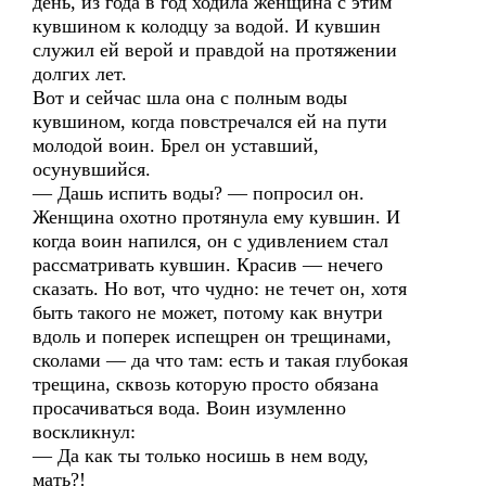
день, из года в год ходила женщина с этим
кувшином к колодцу за водой. И кувшин
служил ей верой и правдой на протяжении
долгих лет.
Вот и сейчас шла она с полным воды
кувшином, когда повстречался ей на пути
молодой воин. Брел он уставший,
осунувшийся.
— Дашь испить воды? — попросил он.
Женщина охотно протянула ему кувшин. И
когда воин напился, он с удивлением стал
рассматривать кувшин. Красив — нечего
сказать. Но вот, что чудно: не течет он, хотя
быть такого не может, потому как внутри
вдоль и поперек испещрен он трещинами,
сколами — да что там: есть и такая глубокая
трещина, сквозь которую просто обязана
просачиваться вода. Воин изумленно
воскликнул:
— Да как ты только носишь в нем воду,
мать?!