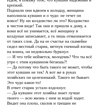
Идем, я покажу тебе, что кувшин надежный и
крепкий.
Подошли они вдвоем к колодцу, женщина
наполнила кувшин и о чудо: не течет он
вовсе! Ну ни колдовство ли это? Колдовство
в чистом виде! Так они и пришли к дому, а
воин всё не унимается, всё женщину в
колдуньи записывает, а та лишь отмахивается
от таких слов. Да на ее счастье на скамейке
сидел местный старик, метнув гневный взгляд
на воина, он недовольно буркнул:
— И что тебе неймется, молодчик? Что ты всё
утро с этим кувшином бегаешь?!
— Да потому что быть такого не может, чтобы
этот кувшин не тек! А вот же в руках
хозяйских он целехонький. Такого не бывает.
Это чудо какое-то!
В ответ старик устало вздохнул:
— Да кувшин этот хозяйка знает лучше
твоего — всю жизнь с ним за водой ходит.
Видит она плохо, сколов и трещин не