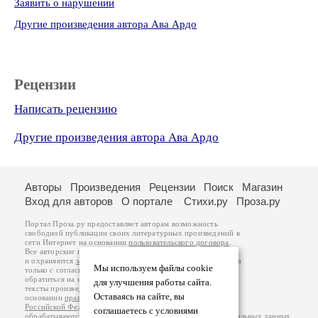
Заявить о нарушении
Другие произведения автора Ава Ардо
Рецензии
Написать рецензию
Другие произведения автора Ава Ардо
Авторы
Произведения
Рецензии
Поиск
Магазин
Вход для авторов
О портале
Стихи.ру
Проза.ру
Портал Проза.ру предоставляет авторам возможность
свободной публикации своих литературных произведений в
сети Интернет на основании
пользовательского договора
.
Все авторские права на произведения принадлежат авторам
и охраняются
законом
. Перепечатка произведений возможна
Мы используем файлы cookie
только с согласия его автора, к которому вы можете
обратиться на его авторской странице. Ответственность за
для улучшения работы сайта.
тексты произведений авторы несут самостоятельно на
Оставаясь на сайте, вы
основании
правил публикации
и
законодательства
Российской Федерации
. Данные пользователей
соглашаетесь с условиями
обрабатываются на основании
Политики обработки персональных данных
.