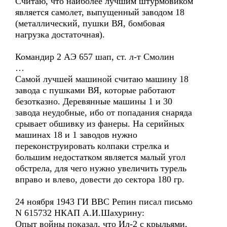
Считаю, что наиболее лучшим штурмовиком
является самолет, выпущенный заводом 18
(металлический, пушки ВЯ, бомбовая
нагрузка достаточная).
Командир 2 АЭ 657 шап, ст. л-т Смолин
…
Самой лучшей машиной считаю машину 18
завода с пушками ВЯ, которые работают
безотказно. Деревянные машины 1 и 30
завода неудобные, ибо от попадания снаряда
срывает обшивку из фанеры. На серийных
машинах 18 и 1 заводов нужно
переконструировать колпаки стрелка и
большим недостатком является малый угол
обстрела, для чего нужно увеличить турель
вправо и влево, довести до сектора 180 гр.
24 ноября 1943 ГИ ВВС Репин писал письмо
N 615732 НКАП А.И.Шахурину:
Опыт войны показал, что Ил-2 с крыльями,