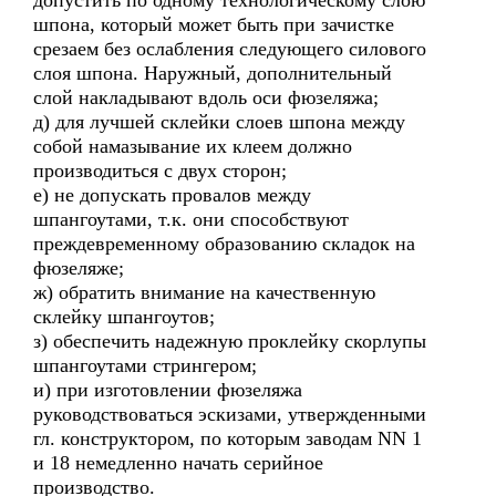
допустить по одному технологическому слою
шпона, который может быть при зачистке
срезаем без ослабления следующего силового
слоя шпона. Наружный, дополнительный
слой накладывают вдоль оси фюзеляжа;
д) для лучшей склейки слоев шпона между
собой намазывание их клеем должно
производиться с двух сторон;
е) не допускать провалов между
шпангоутами, т.к. они способствуют
преждевременному образованию складок на
фюзеляже;
ж) обратить внимание на качественную
склейку шпангоутов;
з) обеспечить надежную проклейку скорлупы
шпангоутами стрингером;
и) при изготовлении фюзеляжа
руководствоваться эскизами, утвержденными
гл. конструктором, по которым заводам NN 1
и 18 немедленно начать серийное
производство.