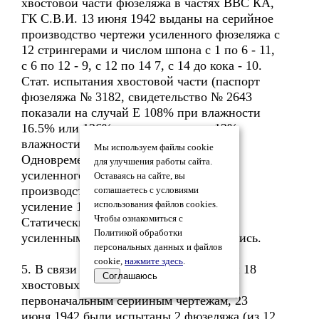
хвостовой части фюзеляжа в частях ВВС КА,
ГК С.В.И. 13 июня 1942 выданы на серийное
производство чертежи усиленного фюзеляжа с
12 стрингерами и числом шпона с 1 по 6 - 11,
с 6 по 12 - 9, с 12 по 14 7, с 14 до кока - 10.
Стат. испытания хвостовой части (паспорт
фюзеляжа № 3182, свидетельство № 2643
показали на случай Е 108% при влажности
16.5% или 126% при пересчете на 12%
влажности.
Мы используем файлы cookie
Одновременно с выпуском чертежей
для улучшения работы сайта.
усиленного фюзеляжа от 13 июня 1942
Оставаясь на сайте, вы
производству были выданы эскизы на
соглашаетесь с условиями
усиление 10 и 11 шпангоутов.
использования файлов cookies.
Чтобы ознакомиться с
Статические испытания фюзеляжа с
Политикой обработки
усиленными шпангоутами не проводились.
персональных данных и файлов
cookie,
нажмите здесь
.
5. В связи с отсутствием на заводах 1 и 18
Соглашаюсь
хвостовых частей, соответствующих
первоначальным серийным чертежам, 23
июня 1942 были испытаны 2 фюзеляжа (из 12