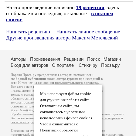
На это произведение написано
19 рецензий
, здесь
отображается последняя, остальные -
в полном
списке
.
Написать рецензию
Написать личное сообщение
Другие произведения автора Максим Метельский
Авторы
Произведения
Рецензии
Поиск
Магазин
Вход для авторов
О портале
Стихи.ру
Проза.ру
Портал Проза.ру предоставляет авторам возможность
свободной публикации своих литературных произведений в
сети Интернет на основании
пользовательского договора
.
Все авторские права на произведения принадлежат авторам
и охраняются
законом
. Перепечатка произведений возможна
Мы используем файлы cookie
только с согласия его автора, к которому вы можете
обратиться на его авторской странице. Ответственность за
для улучшения работы сайта.
тексты произведений авторы несут самостоятельно на
Оставаясь на сайте, вы
основании
правил публикации
и
законодательства
Российской Федерации
. Данные пользователей
соглашаетесь с условиями
обрабатываются на основании
Политики обработки персональных данных
.
использования файлов cookies.
Вы также можете посмотреть более подробную
информацию о портале
и
связаться с администрацией
.
Чтобы ознакомиться с
Политикой обработки
Ежедневная аудитория портала Проза.ру – порядка 100 тысяч
посетителей, которые в общей сумме просматривают более полумиллиона