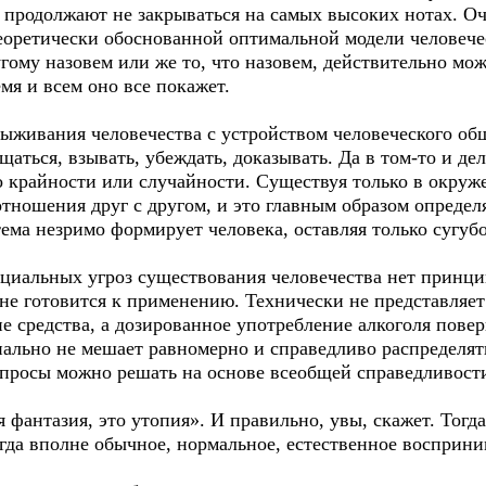
о продолжают не закрываться на самых высоких нотах. О
еоретически обоснованной оптимальной модели человечес
ому назовем или же то, что назовем, действительно мож
мя и всем оно все покажет.
выживания человечества с устройством человеческого об
ащаться, взывать, убеждать, доказывать. Да в том-то и де
о крайности или случайности. Существуя только в окруж
тношения друг с другом, и это главным образом определя
ема незримо формирует человека, оставляя только сугуб
циальных угроз существования человечества нет принц
 не готовится к применению. Технически не представляет
 средства, а дозированное употребление алкоголя поверн
ально не мешает равномерно и справедливо распределят
опросы можно решать на основе всеобщей справедливост
я фантазия, это утопия». И правильно, увы, скажет. Тогда
огда вполне обычное, нормальное, естественное восприни