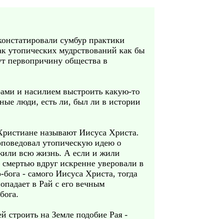
констатировали сумбур практики
как утопических мудрствований как бы
ут первопричину общества в
рами и насилием выстроить какую-то
ные люди, есть ли, был ли в истории
 Христиане называют Иисуса Христа.
оповедовал утопическую идею о
жили всю жизнь. А если и жили
 смертью вдруг искренне уверовали в
-бога - самого Иисуса Христа, тогда
опадает в Рай с его вечным
бога.
й строить на Земле подобие Рая -