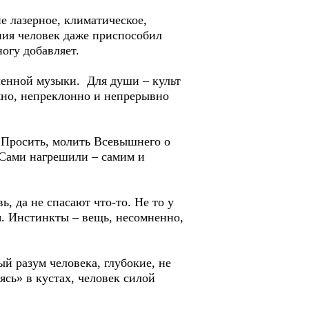
е лазерное, климатическое,
ения человек даже приспособил
ногу добавляет.
ленной музыки. Для души – культ
емно, непреклонно и непрерывно
? Просить, молить Всевышнего о
 Сами нагрешили – самим и
ь, да не спасают что-то. Не то у
ия. Инстинкты – вещь, несомненно,
й разум человека, глубокие, не
сь» в кустах, человек силой