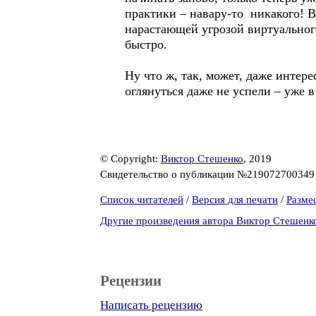
практики – навару-то никакого! В
нарастающей угрозой виртуального
быстро.
Ну что ж, так, может, даже интерес
оглянуться даже не успели – уже в
© Copyright:
Виктор Стешенко
, 2019
Свидетельство о публикации №21907270034
Список читателей
/
Версия для печати
/
Разме
Другие произведения автора Виктор Стешенк
Рецензии
Написать рецензию