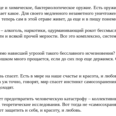
е и химическое, бактериологическое оружие. Есть оружи
нает какое. Для своего медленного незаметного уничтож
 теперь сам в этой отраве живет, да еще и в пищу понем
и – алкоголь, наркотики, одурманивающий рокот бессмыс
сти и всякой прочей мерзости. Все это комплексно, сист
тимо нависшей угрозой такого бесславного исчезновения
лишком много прощается, если до сих пор еще держимся.
ь спасет. Есть в мире на наше счастье и красота, и любов
да уж точно, говорят, мир спасет инстинкт самосохранен
оходят.
ет предотвратить человеческую катастрофу – коллективны
теоретические исследования. Вот тогда не «самосохраняя
т защитить и себя, и красоту, и любовь.