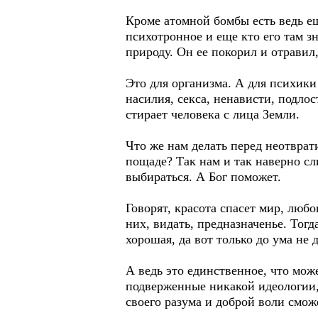
Кроме атомной бомбы есть ведь ещ
психотронное и еще кто его там з
природу. Он ее покорил и отравил,
Это для организма. А для психик
насилия, секса, ненависти, подло
стирает человека с лица Земли.
Что же нам делать перед неотвра
пощаде? Так нам и так наверно с
выбираться. А Бог поможет.
Говорят, красота спасет мир, любов
них, видать, предназначенье. Тог
хорошая, да вот только до ума не д
А ведь это единственное, что мож
подверженные никакой идеологии, 
своего разума и доброй воли сможе