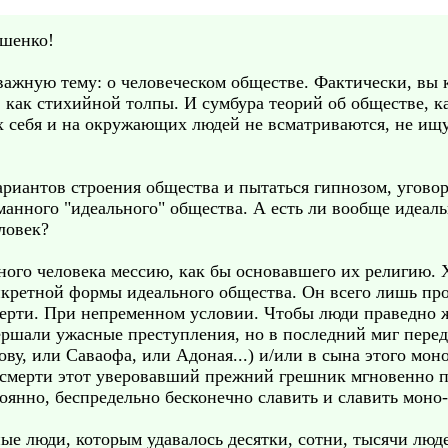
ешенко!
важную тему: о человеческом обществе. Фактически, вы 
 как стихийной толпы. И сумбура теорий об обществе, 
х себя и на окружающих людей не всматриваются, не ищ
иантов строения общества и пытаться гипнозом, угово
манного "идеального" общества. А есть ли вообще идеаль
ловек?
ного человека мессию, как бы основавшего их религию.
нкретной формы идеального общества. Он всего лишь пр
мерти. При непременном условии. Чтобы люди праведно 
ершали ужасные преступления, но в последний миг перед
у, или Саваофа, или Адоная...) и/или в сына этого моно
й смерти этот уверовавший прежний грешник мгновенно п
оянно, беспредельно бесконечно славить и славить моно-
ые люди, которым удавалось десятки, сотни, тысячи люде