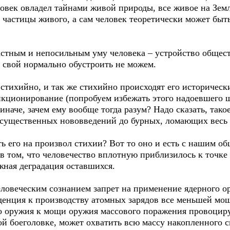
ловек овладел тайнами живой природы, все живое на Зем
частицы живого, а сам человек теоретически может быть
стным и непосильным уму человека – устройство обществ
 свой нормально обустроить не можем.
 стихийно, и так же стихийно происходят его историчес
нкционирование (попробуем избежать этого надоевшего 
иначе, зачем ему вообще тогда разум? Надо сказать, такое
несущественных нововведений до бурных, ломающих весь
ть его на произвол стихии? Вот то оно и есть с нашим об
 том, что человечество вплотную приблизилось к точке 
жная деградация оставшихся.
ловеческим сознанием запрет на применение ядерного о
нденция к производству атомных зарядов все меньшей м
оружия к мощи оружия массового поражения провоцируе
ой боеголовке, может охватить всю массу накопленного 