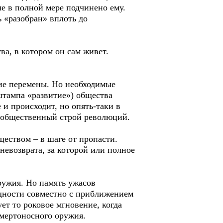
ле в полной мере подчинено ему.
 «разобран» вплоть до
а, в котором он сам живет.
кие перемены. Но необходимые
штампа «развитие») общества
 и происходит, но опять-таки в
 общественный строй революций.
ществом – в шаге от пропасти.
невозврата, за которой или полное
ружия. Но память ужасов
ощности совместно с приближением
т то роковое мгновение, когда
смертоносного оружия.