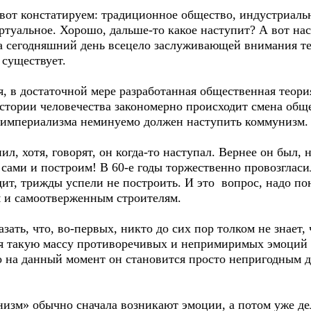
 вот констатируем: традиционное общество, индустриаль
туальное. Хорошо, дальше-то какое наступит? А вот нас
 на сегодняшний день всецело заслуживающей внимания т
 существует.
я, в достаточной мере разработанная общественная теори
истории человечества закономерно происходит смена об
 империализма неминуемо должен наступить коммунизм.
л, хотя, говорят, он когда-то наступал. Вернее он был, 
о сами и построим! В 60-е годы торжественно провозглас
дит, трижды успели не построить. И это вопрос, надо пон
 и самоотверженным строителям.
ать, что, во-первых, никто до сих пор толком не знает, 
я такую массу противоречивых и непримиримых эмоций 
 на данный момент он становится просто непригодным д
изм» обычно сначала возникают эмоции, а потом уже дел