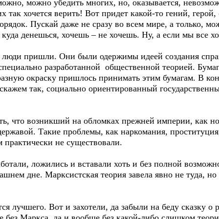
можно, можно убедить многих, но, оказывается, невозмож
их так хочется верить! Вот придет какой-то гений, герой,
порядок. Пускай даже не сразу во всем мире, а только, мо
куда денешься, хочешь – не хочешь. Ну, а если мы все хо
ие люди пришли. Они были одержимы идеей создания спра
 специально разработанной общественной теорией. Бумаг
разную окраску пришлось принимать этим бумагам. В кон
 скажем так, социально ориентированный государственн
ть, что возникший на обломках прежней империи, как но
державой. Такие проблемы, как наркомания, проституция
 практически не существовали.
ботали, ложились и вставали хоть и без полной возможн
ашнем дне. Марксистская теория завела явно не туда, но 
тся лучшего. Вот и захотели, да забыли на беду сказку о
е без Маркса, да и вообще без какой-либо слишком теори