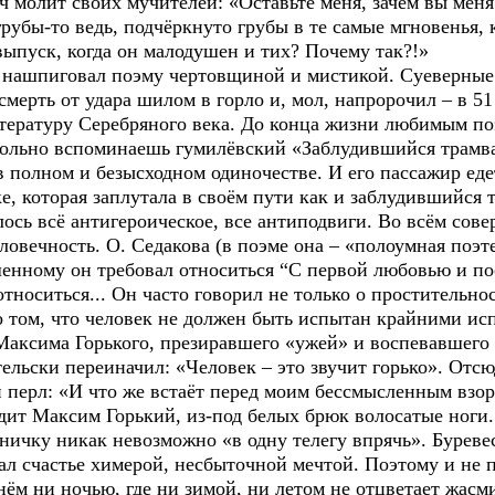
 молит своих мучителей: «Оставьте меня, зачем вы меня
рубы-то ведь, подчёркнуто грубы в те самые мгновенья, к
выпуск, когда он малодушен и тих? Почему так?!»
ашпиговал поэму чертовщиной и мистикой. Суеверные 
мерть от удара шилом в горло и, мол, напророчил – в 51 
ратуру Серебряного века. До конца жизни любимым поэ
вольно вспоминаешь гумилёвский «Заблудившийся трамва
полном и безысходном одиночестве. И его пассажир едет,
, которая заплутала в своём пути как и заблудившийся 
ь всё антигероическое, все антиподвиги. Во всём сов
ловечность. О. Седакова (в поэме она – «полоумная поэте
шенному он требовал относиться “С первой любовью и п
относиться... Он часто говорил не только о простительн
о том, что человек не должен быть испытан крайними и
аксима Горького, презиравшего «ужей» и воспевавшего 
тельски переиначил: «Человек – это звучит горько». Отсю
 перл: «И что же встаёт перед моим бессмысленным взор
дит Максим Горький, из-под белых брюк волосатые ноги. 
чку никак невозможно «в одну телегу впрячь». Буревес
ал счастье химерой, несбыточной мечтой. Поэтому и не 
нём ни ночью, где ни зимой, ни летом не отцветает жасм