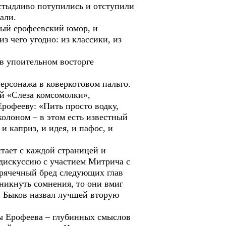
стыдливо потупились и отступили
али.
мый ерофеевский юмор, и
з чего угодно: из классики, из
 упоительном восторге
рсонажа в коверкотовом пальто.
й «Слеза комсомолки»,
Ерофееву: «Пить просто водку,
колоном – в этом есть известный
и каприз, и идея, и пафос, и
тает с каждой страницей и
 дискуссию с участием Митрича с
орячечный бред следующих глав
озникнуть сомнения, то они вмиг
й Быков назвал лучшей вторую
бы Ерофеева – глубинных смыслов