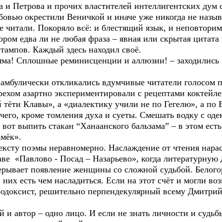
 и Петрова и прочих властителей интеллигентских дум 
юбовью окрестили Веничкой и иначе уже никогда не назыв
читали. Покоряло всё: и блестящий язык, и неповтори
ором едва ли не любая фраза – явная или скрытая цитата и
тампов. Каждый здесь находил своё.
а! Сплошные реминисценции и аллюзии! – заходились в
мбулически откликались вдумчивые читатели голосом пе
хом азартно экспериментировали с рецептами коктейле
тёти Клавы», а «диалектику учили не по Гегелю», а по 
ичего, кроме томления духа и суеты. Смешать водку с оде
 вот выпить стакан “Ханаанского бальзама” – в этом есть 
амёк».
сту поэмы неравномерно. Наслаждение от чтения нарас
аве «Павлово - Посад – Назарьево», когда литературную
ерывает появление женщины со сложной судьбой. Белог
в них есть чем насладиться. Если на этот счёт и могли в
ародоксист, решительно перпендекулярный всему Дмитри
и автор – одно лицо. И если не знать личности и судь