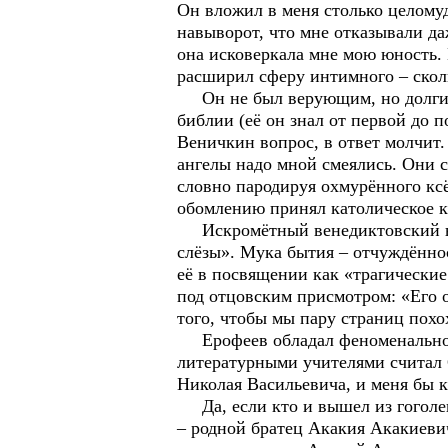
Он вложил в меня столько целомуд
навыворот, что мне отказывали да
она исковеркала мне мою юность. М
расширил сферу интимного – сколь
Он не был верующим, но долгие г
библии (её он знал от первой до п
Веничкин вопрос, в ответ молчит.
ангелы надо мной смеялись. Они см
словно пародируя охмурённого кс
обомлению принял католическое 
Искромётный венедиктовский юмо
слёзы». Мука бытия – отчуждённо
её в посвящении как «трагически
под отцовским присмотром: «Его о
того, чтобы мы пару страниц похо
Ерофеев обладал феноменальной п
литературными учителями считал 
Николая Васильевича, и меня бы к
Да, если кто и вышел из гоголевс
– родной братец Акакия Акакиеви