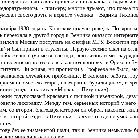
ко поверхностный слой: приключения алкаша в подмосков
недоразумениям. К примеру, многие думают, что поэма п
евал своего друга и первого ученика – Вадима Тихонова
ября 1938 года на Кольском полуострове, за Полярным
ть переехала в другой город и Веничка оказался интернат
равился в Москву поступать на филфак МГУ. Восхитил 
) и был принят в студенты. Первую сессию сдал на отл
ой» жизнью («а меня, господа, всю жизнь томит заурядн
отчислениями повторялась как под копирку в Орехово-Зу
итутах. Ни жилья, ни прописки у Ерофеева не было, мот
орачивалось случайное прибежище. В Коломне работал гр
приёмщиком стеклотары, на Украине бурильщиком, в Бря
иний (тогда и написал «Москва – Петушки»).
окий голубоглазый красавец с пышной шевелюрой, дев
овную лихорадку. Между тем, серьёзных историй у него 
, со второй, благодаря которой он обрёл, наконец, жиль
», к которой ездил в Петушки – в «место, где не умолка
мин».
ву без её знаменитой шали, так и Веничка немыслим бе
я вспоминали в один голос.