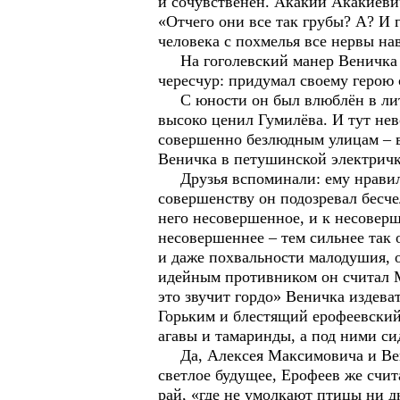
и сочувственен. Акакий Акакиевич
«Отчего они все так грубы? А? И г
человека с похмелья все нервы на
На гоголевский манер Веничка н
чересчур: придумал своему герою с
С юности он был влюблён в лите
высоко ценил Гумилёва. И тут не
совершенно безлюдным улицам – в 
Веничка в петушинской электричке
Друзья вспоминали: ему нравилос
совершенству он подозревал бесче
него несовершенное, и к несовер
несовершеннее – тем сильнее так 
и даже похвальности малодушия, 
идейным противником он считал М
это звучит гордо» Веничка издева
Горьким и блестящий ерофеевский
агавы и тамаринды, а под ними си
Да, Алексея Максимовича и Вени
светлое будущее, Ерофеев же счит
рай, «где не умолкают птицы ни д