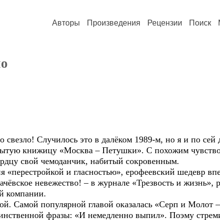
Авторы
Произведения
Рецензии
Поиск
но
свезло! Случилось это в далёком 1989-м, но я и по сей
бытую книжицу «Москва – Петушки». С похожим чувство
рдцу свой чемоданчик, набитый сокровенным.
 «перестройкой и гласностью», ерофеевский шедевр вп
бачёвское невежество! – в журнале «Трезвость и жизнь», 
й компании.
. Самой популярной главой оказалась «Серп и Молот – 
единственной фразы: «И немедленно выпил». Поэму стрем