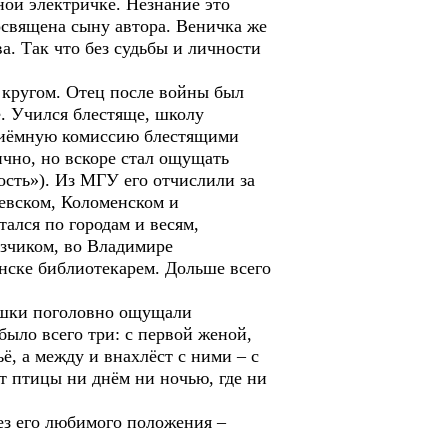
ной электричке. Незнание это
освящена сыну автора. Веничка же
. Так что без судьбы и личности
 кругом. Отец после войны был
е. Учился блестяще, школу
приёмную комиссию блестящими
ично, но вскоре стал ощущать
ость»). Из МГУ его отчислили за
евском, Коломенском и
ался по городам и весям,
узчиком, во Владимире
нске библиотекарем. Дольше всего
ушки поголовно ощущали
было всего три: с первой женой,
ё, а между и внахлёст с ними – с
ют птицы ни днём ни ночью, где ни
з его любимого положения –