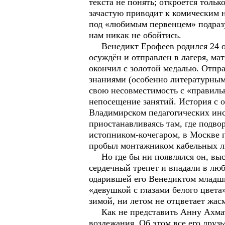
текста не понять; откроется толь
зачастую приводит к комическим 
под «любимым первенцем» подразум
нам никак не обойтись.
Венедикт Ерофеев родился 24 окт
осуждён и отправлен в лагеря, ма
окончил с золотой медалью. Отп
знаниями (особенно литературными
свою несовместимость с «правильн
непосещение занятий. История с 
Владимирском педагогических инст
приостанавливаясь там, где подв
истопником-кочегаром, в Москве 
пробыл монтажником кабельных л
Но где бы ни появлялся он, выс
сердечный трепет и впадали в люб
одарившей его Венедиктом младшим
«девушкой с глазами белого цвета
зимой, ни летом не отцветает жас
Как не представить Анну Ахмато
возлежания. Об этом все его друзь