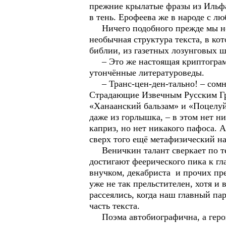
прежние крылатые фразы из Ильфа
в тень. Ерофеева же в народе с л
Ничего подобного прежде мы не 
необычная структура текста, в кот
библии, из газетных лозунговых ш
– Это же настоящая криптограмм
утончённые литературоведы.
– Транс-цен-ден-тально! – сомна
Страдающие Извечным Русским Гре
«Ханаанский бальзам» и «Поцелуй 
даже из горлышка, – в этом нет н
каприз, но нет никакого пафоса. А
сверх того ещё метафизический н
Веничкин талант сверкает по тек
достигают феерического пика к гл
внучком, декабриста и прочих пр
уже не так прельстителен, хотя и 
рассеялись, когда наш главный п
часть текста.
Поэма автобиографична, а герой 