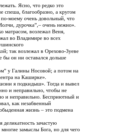
жать. Ясно, что редко это
не спеша, благообразно, а кругом
, по-моему очень довольный, что
Молчи, дурочка”,– очень нежно».
о матрасом, возлежал Веня,
ежал во Владимире во всех
тушинского
кой; так возлежал в Орехово-Зуеве
е бы он ни оставался дольше
ком” у Галины Носовой; а потом на
центра на Каширке».
изни я подкидыш». Тогда и вывел
нно и неправильно, чтобы не
нно и неправильно. Бесприютный и
овал, как незабвенный
 обыденная жизнь – это подмена
я деликатность зачастую
 многие замыслы Бога, но для чего