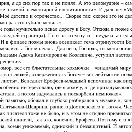
рия, я до сих пор так и не понял. А это целомудрие – са
же в самой элементарной воспитанности». И дальше: «Мн
оё детство и отрочество... Скорее так: скорее это не де
ко раз это губило меня...»
оды мучительно искал дорогу к Богу. Отсюда в поэме с
оследней страницы). Но и на этом пути – неудача: ангелы
 И в финале поэмы вновь возникает тема отринутости Бо
еялись, а Бог молчал... Для чего, Господь, ты меня оста
ёндзами Адама Казимировича Козлевича, уступил настоя
крещение.
р, все его блистательные хохмочки – «видимый миру 
сть от людей, отверженность Богом – вот лейтмотив поэ
е листы». Венедикт Ерофеев-младшмй вспоминал как вп
собенно интересовало, где я хохочу, а где призадумываю
хотали, а потом задумались и поскорбели немножко».
амятью, обожал и глубоко разбирался в музыке и, кон
Салтыкова-Щедрина, раннего Достоевского и Гоголя. Час
ак писателя тоже не было, и в этом не стыдно признаться
кой шинели, так это, конечно, Ерофеев. Поэтому его «П
ча, всеми унижаемый, одинокий и беззащитный. И автор