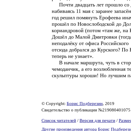
Почти двадцать лет прошло со дн
набиваясь 11 мая с заранее запас
год решил помянуть Ерофеева инач
прошёл по Новослободской до Долг
кориандровой (потом «там же, на 
Дошёл до Малой Дмитровки (тогда 
неподалёку от офиса Российского 
отсюда добрался до Курского? По 
теперь не узнает».
В начале маршрута, чуть в сторо
чемоданчик, а его возлюбленная те
скульптуры хороши! Но лучшим па
© Copyright:
Борис Подберезин
, 2019
Свидетельство о публикации №21908040107
Список читателей
/
Версия для печати
/
Разме
Другие произведения автора Борис Подберез