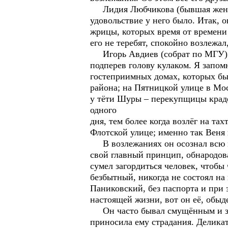
Лидия Любчикова (бывшая жена «
удовольствие у него было. Итак, о
жрицы, которых время от времени 
его не теребят, спокойно возлежа
Игорь Авдиев (собрат по МГУ): «
подперев голову кулаком. Я запом
гостеприимных домах, которых бы
района; на Пятницкой улице в Мос
у тёти Шуры – перекупщицы краден
одного
дня, тем более когда возлёг на та
Флотской улице; именно так Веня 
В возлежаниях он осознал всю му
свой главный принцип, обнародов
сумел загордиться человек, чтобы
безбытный, никогда не состоял на
Паниковский, без паспорта и при 
настоящей жизни, вот он её, обыд
Он часто бывал смущённым и заст
приносила ему страдания. Деликат