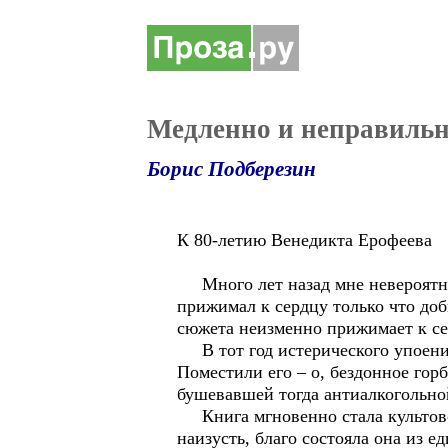
Медленно и неправиль
Борис Подберезин
К 80-летию Венедикта Ерофеева
Много лет назад мне невероятно 
прижимал к сердцу только что до
сюжета неизменно прижимает к се
В тот год истерического упоения
Поместили его – о, бездонное гор
бушевавшей тогда антиалкогольно
Книга мгновенно стала культовой
наизусть, благо состояла она из 