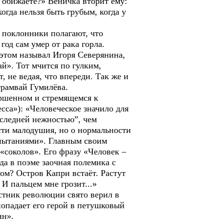
 обижаете?» Веничка вторит ему:
огда нельзя быть грубым, когда у
поклонники полагают, что
год сам умер от рака горла.
том называл Игоря Северянина,
й». Тот мчится по гулким,
 не ведая, что впереди. Так же и
трамвай Гумилёва.
ершенном и стремящемся к
сса»): «Человеческое значило для
оследней нежностью”, чем
ости малодушия, но о нормальности
спытаниями». Главным своим
«соколов». Его фразу «Человек –
да в поэме заочная полемика с
ом? Остров Капри встаёт. Растут
И пальцем мне грозит...»
тник революции свято верил в
попадает его герой в петушковый
ин».