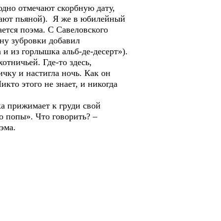
дно отмечают скорбную дату,
ывают пьяной). Я же в юбилейный
ается поэма. С Савеловского
ану зубровки добавил
 и из горлышка альб-де-десерт»).
отничьей. Где-то здесь,
чку и настигла ночь. Как он
кто этого не знает, и никогда
а прижимает к груди свой
до попы». Что говорить? –
эма.