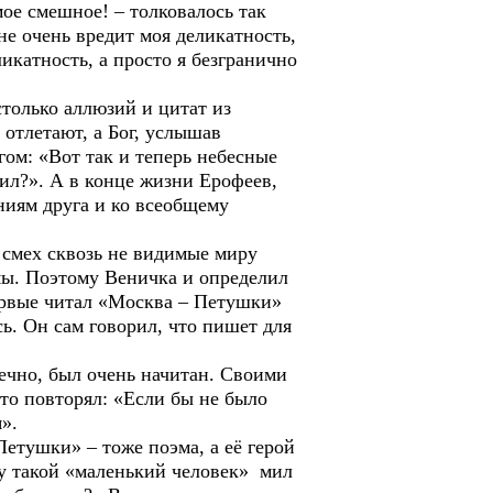
мое смешное! – толковалось так
е очень вредит моя деликатность,
ликатность, а просто я безгранично
только аллюзий и цитат из
 отлетают, а Бог, услышав
гом: «Вот так и теперь небесные
вил?». А в конце жизни Ерофеев,
ниям друга и ко всеобщему
смех сквозь не видимые миру
мы. Поэтому Веничка и определил
ервые читал «Москва – Петушки»
сь. Он сам говорил, что пишет для
ечно, был очень начитан. Своими
то повторял: «Если бы не было
».
етушки» – тоже поэма, а её герой
у такой «маленький человек» мил