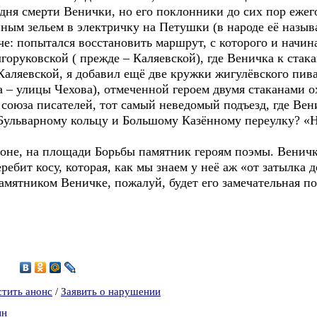
я смерти Венички, но его поклонники до сих пор ежего
ённым зельем в электричку на Петушки (в народе её наз
е: попытался восстановить маршрут, с которого и начин
оруковской ( прежде – Каляевской), где Веничка к стак
Каляевской, я добавил ещё две кружки жигулёвского пива
– улицы Чехова), отмеченной героем двумя стаканами ох
союза писателей, тот самый неведомый подъезд, где Вени
Бульварному кольцу и Большому Казённому переулку? «Ни
не, на площади Борьбы памятник героям поэмы. Веничк
ребит косу, которая, как мы знаем у неё аж «от затылка 
мятником Веничке, пожалуй, будет его замечательная по
5
стить анонс
/
Заявить о нарушении
ин