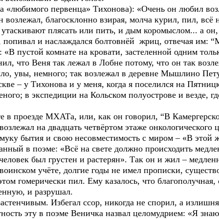
любимого первенца» Тихонова): «Очень он любил возле
н возлежал, благосклонно взирая, молча курил, пил, всё 
утаскивают плясать или пить, и дым коромыслом... а он
л, попивал и наслаждался болтовнёй жриц, отвечая им: “
В пустой комнате на кровати, застеленной одним тольк
нил, что Веня так лежал в Лобне потому, что он так возл
ло, увы, немного; так возлежал в деревне Мышлино Пе
кве – у Тихонова и у меня, когда я поселился на Пятниц
ого; в экспедиции на Кольском полуострове и везде, гд
хте в проезде МХАТа, или, как он говорил, “В Камергерс
возлежал на двадцать четвёртом этаже онкологического 
ку бытия и свою несовместимость с миром – «В этой ж
анный в поэме: «Всё на свете должно происходить медле
 человек был грустен и растерян». Так он и жил – медле
 воинском учёте, долгие годы не имел прописки, существ
этом гомерически пил. Ему казалось, что благополучная,
енную, и разрушал.
енчивым. Избегал ссор, никогда не спорил, а излишня
ность эту в поэме Веничка назвал целомудрием: «Я знаю