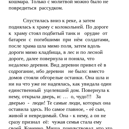
кошмара. Только с молитвой можно было не
повредиться рассудком.
Спустилась вниз к реке, а затем
поднялась к храму с колокольней. По дороге
к храму стоял подбитый танк и орудие от
батареи с погибшими при нём солдатами,
после храма шла мимо поля, затем вдоль
дороги мимо кладбища, в лес и по лесной
дороге, далее повернула и поняла, что
недалеко деревня. Вид деревни привел её в
содрогание, ибо деревни не было: вместо
домов стояли обгорелые останки. Она шла и
ни на что уже не надеялась, как увидала один
единственный уцелевший дом. Повернула к
нему, открыла дверь, и: … о, чудо!!! За
дверью - люди! Те самые люди, которых она
оставила здесь. Но самое главное, - её сын,
живой и невредимый. Она - к нему, а он не
сразу признал её: чужая семья стала ему
своей. Конечно, Миша почувствовал, что это