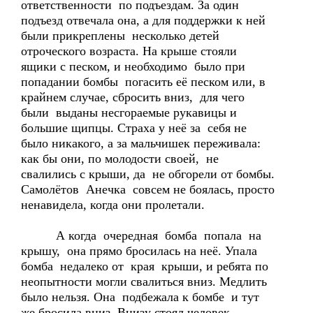
ответственности по подъездам. За один
подъезд отвечала она, а для поддержки к ней
были прикреплены несколько детей
отроческого возраста. На крыше стояли
ящики с песком, и необходимо было при
попадании бомбы погасить её песком или, в
крайнем случае, сбросить вниз, для чего
были выданы несгораемые рукавицы и
большие щипцы. Страха у неё за себя не
было никакого, а за мальчишек переживала:
как бы они, по молодости своей, не
свалились с крыши, да не обгорели от бомбы.
Самолётов Анечка совсем не боялась, просто
ненавидела, когда они пролетали.
А когда очередная бомба попала на
крышу, она прямо бросилась на неё. Упала
бомба недалеко от края крыши, и ребята по
неопытности могли свалиться вниз. Медлить
было нельзя. Она подбежала к бомбе и тут
же бросила вниз. Внизу стоял человек,