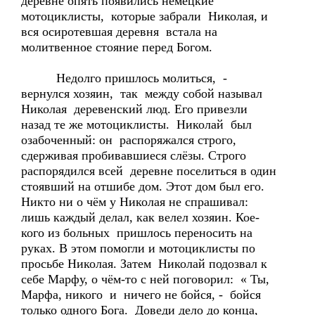
деревне опять появились немецкие
мотоциклисты, которые забрали Николая, и
вся осиротевшая деревня встала на
молитвенное стояние перед Богом.
Недолго пришлось молиться, -
вернулся хозяин, так между собой называл
Николая деревенский люд. Его привезли
назад те же мотоциклисты. Николай был
озабоченный: он распоряжался строго,
сдерживая пробивавшиеся слёзы. Строго
распорядился всей деревне поселиться в один
стоявший на отшибе дом. Этот дом был его.
Никто ни о чём у Николая не спрашивал:
лишь каждый делал, как велел хозяин. Кое-
кого из больных пришлось переносить на
руках. В этом помогли и мотоциклисты по
просьбе Николая. Затем Николай подозвал к
себе Марфу, о чём-то с ней поговорил: « Ты,
Марфа, никого и ничего не бойся, - бойся
только одного Бога. Доведи дело до конца,