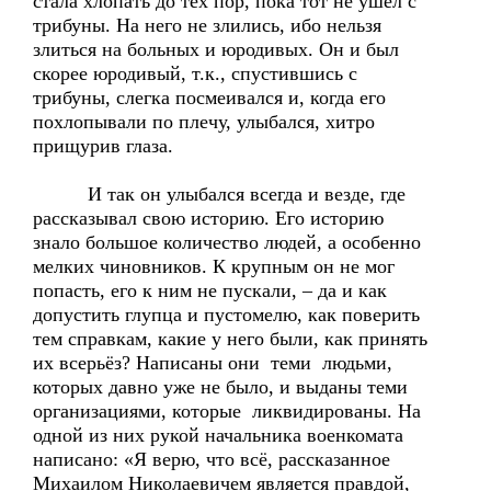
стала хлопать до тех пор, пока тот не ушёл с
трибуны. На него не злились, ибо нельзя
злиться на больных и юродивых. Он и был
скорее юродивый, т.к., спустившись с
трибуны, слегка посмеивался и, когда его
похлопывали по плечу, улыбался, хитро
прищурив глаза.
И так он улыбался всегда и везде, где
рассказывал свою историю. Его историю
знало большое количество людей, а особенно
мелких чиновников. К крупным он не мог
попасть, его к ним не пускали, – да и как
допустить глупца и пустомелю, как поверить
тем справкам, какие у него были, как принять
их всерьёз? Написаны они теми людьми,
которых давно уже не было, и выданы теми
организациями, которые ликвидированы. На
одной из них рукой начальника военкомата
написано: «Я верю, что всё, рассказанное
Михаилом Николаевичем является правдой,