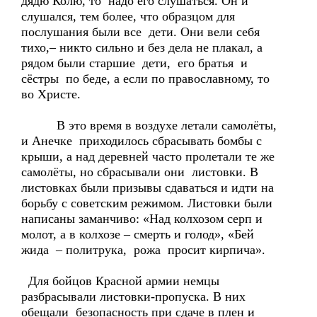
дядю Колю, то надо его слушаться. Он и
слушался, тем более, что образцом для
послушания были все дети. Они вели себя
тихо,– никто сильно и без дела не плакал, а
рядом были старшие дети, его братья и
сёстры по беде, а если по православному, то
во Христе.
В это время в воздухе летали самолёты,
и Анечке приходилось сбрасывать бомбы с
крыши, а над деревней часто пролетали те же
самолёты, но сбрасывали они листовки. В
листовках были призывы сдаваться и идти на
борьбу с советским режимом. Листовки были
написаны заманчиво: «Над колхозом серп и
молот, а в колхозе – смерть и голод», «Бей
жида – политрука, рожа просит кирпича».
Для бойцов Красной армии немцы
разбрасывали листовки-пропуска. В них
обещали безопасность при сдаче в плен и