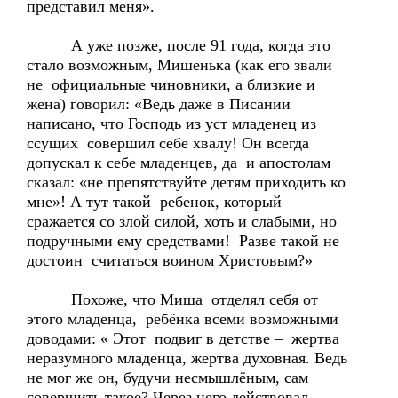
представил меня».
А уже позже, после 91 года, когда это
стало возможным, Мишенька (как его звали
не официальные чиновники, а близкие и
жена) говорил: «Ведь даже в Писании
написано, что Господь из уст младенец из
ссущих совершил себе хвалу! Он всегда
допускал к себе младенцев, да и апостолам
сказал: «не препятствуйте детям приходить ко
мне»! А тут такой ребенок, который
сражается со злой силой, хоть и слабыми, но
подручными ему средствами! Разве такой не
достоин считаться воином Христовым?»
Похоже, что Миша отделял себя от
этого младенца, ребёнка всеми возможными
доводами: « Этот подвиг в детстве – жертва
неразумного младенца, жертва духовная. Ведь
не мог же он, будучи несмышлёным, сам
совершить такое? Через него действовал