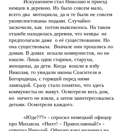
Искушением стал Николаю и приезд
немцев в деревню. Их было совсем мало,
всего два мотоцикла, да и те были не совсем
укомплектованы людьми. Случайно
заскочили, как потом выяснилось. На таком
отшибе находилась деревня, что немцы не
предполагали даже о её существовании. Но
она существовала. Вначале они прошлись по
домам. В домах искали коммунистов, но не
нашли. Лишь одни старики, старухи,
женщины, да дети. Когда вошли в избу
Николая, то увидали иконы Спасителя и
Богородицы, с горящей перед ними
лампадой. Сразу стало понятно, что здесь
коммунисты не живут. Осмотрели весь дом,
но ничего не взяли, а затем заинтересовались
детьми. Осмотрели каждого.
«Юде???» - спросил немецкий офицер
про Михаила. «Нихт! – Православный!» -
ответил Николай. Офицер взял мальчика на