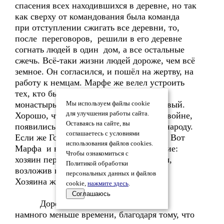
спасения всех находившихся в деревне, но так
как сверху от командования была команда
при отступлении сжигать все деревни, то,
после переговоров, решили в его деревне
согнать людей в один дом, а все остальные
сжечь. Всё-таки жизни людей дороже, чем всё
земное. Он согласился, и пошёл на жертву, на
работу к немцам. Марфе же велел устроить
тех, кто был при ней, а затем пойти в
монастырь, или самой организовать новый.
Мы используем файлы cookie
для улучшения работы сайта.
Хорошо, что благодаря этой страшной войне,
Оставаясь на сайте, вы
появились поблажки православному народу.
соглашаетесь с условиями
Если же Господь даст, то ещё увидятся. Вот
использования файлов cookies.
Марфа и выполняла данное послушание:
Чтобы ознакомиться с
хозяин передал ей свои права и заботы,
Политикой обработки
возложив всё упование на настоящего
персональных данных и файлов
Хозяина жизни человеческой.
cookie,
нажмите здесь
.
Соглашаюсь
Дорога назад у Аннушки заняла
намного меньше времени, благодаря тому, что