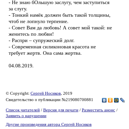
- Не знаю бОльшую заслугу, чем заступиться
за слугу.
- Тонкий намёк должен быть такой толщины,
чтоб не лопнуло терпение.
- Совет Вам да любовь! А совет мой такой: не
женитесь по любви!
- Распри – супружеский долг.
- Современная силиконовая красота не
требует жертв. Она сама жертва.
04.08.2019.
© Copyright:
Сергей Носиков
, 2019
Свидетельство о публикации №219080700881
Список читателей
/
Версия для печати
/
Разместить анонс
/
Заявить о нарушении
Другие произведения автора Сергей Носиков