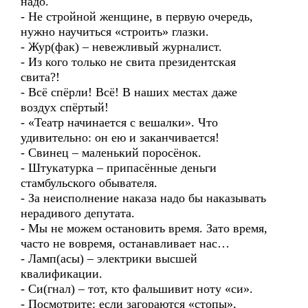
надо.
- Не стройной женщине, в первую очередь,
нужно научиться «строить» глазки.
- Жур(фак) – невежливый журналист.
- Из кого только не свита президентская
свита?!
- Всё спёрли! Всё! В наших местах даже
воздух спёртый!
- «Театр начинается с вешалки». Что
удивительно: он ею и заканчивается!
- Свинец – маленький поросёнок.
- Штукатурка – припасённые деньги
стамбульского обывателя.
- За неисполнение наказа надо бы наказывать
нерадивого депутата.
- Мы не можем остановить время. Зато время,
часто не вовремя, останавливает нас…
- Ламп(асы) – электрики высшей
квалификации.
- Си(гнал) – тот, кто фальшивит ноту «си».
- Посмотрите: если загораются «стопы»,