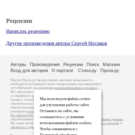
Рецензии
Написать рецензию
Другие произведения автора Сергей Носиков
Авторы
Произведения
Рецензии
Поиск
Магазин
Вход для авторов
О портале
Стихи.ру
Проза.ру
Портал Проза.ру предоставляет авторам возможность
свободной публикации своих литературных произведений в
сети Интернет на основании
пользовательского договора
.
Все авторские права на произведения принадлежат авторам
и охраняются
законом
. Перепечатка произведений возможна
Мы используем файлы cookie
только с согласия его автора, к которому вы можете
обратиться на его авторской странице. Ответственность за
для улучшения работы сайта.
тексты произведений авторы несут самостоятельно на
Оставаясь на сайте, вы
основании
правил публикации
и
законодательства
Российской Федерации
. Данные пользователей
соглашаетесь с условиями
обрабатываются на основании
Политики обработки персональных данных
.
использования файлов cookies.
Вы также можете посмотреть более подробную
информацию о портале
и
связаться с администрацией
.
Чтобы ознакомиться с