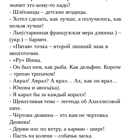
значит это кому-то надо?
- Шлёпанцы – детские ягодицы.
- Хотел сделать, как лучше, а получилось, как
нельзя лучше!
- Лье(старинная французская мера длинны ) –
(укр.) – бармен.
- «Пятая» точка – второй лишний знак в
многоточии.
- «Ру» Инны.
- Он был нем, как рыба. Как дельфин. Короче
– трепач трепачом!
- Аврал! Аврал? А врал… Ах, как он врал…
- Юнона и авось(ка).
- Я карал бы за каждый коралл!
- Щекотливая тема – легенда об Ахиллесовой
пяте.
- Чёртова дюжина – это вам не чертовка
Дюжева!
- Держи нос по ветру, а карман - шире!
- Пасть на колени – собачья ласка.