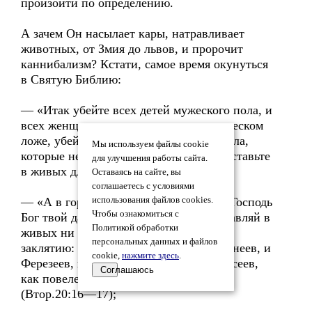
произойти по определению.
А зачем Он насылает кары, натравливает
животных, от Змия до львов, и пророчит
каннибализм? Кстати, самое время окунуться
в Святую Библию:
— «Итак убейте всех детей мужеского пола, и
всех женщин, познавших мужа на мужеском
ложе, убейте; а всех детей женского пола,
Мы используем файлы cookie
которые не познали мужеского ложа, оставьте
для улучшения работы сайта.
в живых для себя» (Чис.31:17—18);
Оставаясь на сайте, вы
соглашаетесь с условиями
— «А в городах сих народов, которых Господь
использования файлов cookies.
Чтобы ознакомиться с
Бог твой даёт тебе во владение, не оставляй в
Политикой обработки
живых ни одной души, но предай их
персональных данных и файлов
заклятию: Хеттеев и Аморреев, и Хананеев, и
cookie,
нажмите здесь
.
Ферезеев, и Евеев, и Иевусеев, и Гергесеев,
Соглашаюсь
как повелел тебе Господь Бог твой»
(Втор.20:16—17);