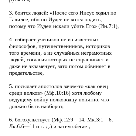
3. боится людей: «После сего Иисус ходил по
Галилее, ибо по Иудее не хотел ходить,
потому что Иудеи искали убить Его» (Ин.7:1),
4. избирает учеников не из известных
философов, путешественников, историков
того времени, а из случайных неграмотных
людей, согласия которых не спрашивает и
даже не экзаменует, зато потом обвиняет в
предательстве,
5. посылает апостолов зачем-то «как овец
среди волков» (Мф.10:16) хотя любому
ведущему войну полководцу понятно, что
должно быть наоборот,
6. богохульствует (Мф.12:9—14, Мк.3:1—6,
Лк.6:6—11 и т. д.) и затем сбегает,