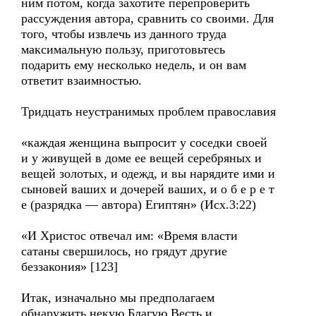
ним потом, когда захотите перепроверить
рассуждения автора, сравнить со своими. Для
того, чтобы извлечь из данного труда
максимальную пользу, приготовьтесь
подарить ему несколько недель, и он вам
ответит взаимностью.
Тридцать неустранимых проблем православия
«каждая женщина выпросит у соседки своей
и у живущей в доме ее вещей серебряных и
вещей золотых, и одежд, и вы нарядите ими и
сыновей ваших и дочерей ваших, и о б е р е т
е (разрядка — автора) Египтян» (Исх.3:22)
«И Христос отвечал им: «Время власти
сатаны свершилось, но грядут другие
беззакония» [123]
Итак, изначально мы предполагаем
обнаружить некую Благую Весть и