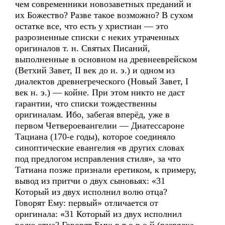
чем современники новозаветных преданий и
их Божество? Разве такое возможно? В сухом
остатке все, что есть у христиан — это
разрозненные списки с неких утраченных
оригиналов т. н. Святых Писаний,
выполненные в основном на древнееврейском
(Ветхий Завет, II век до н. э.) и одном из
диалектов древнегреческого (Новый Завет, I
век н. э.) — койне. При этом никто не даст
гарантии, что списки тождественны
оригиналам. Ибо, забегая вперёд, уже в
первом Четвероевангелии — Диатессароне
Тациана (170-е годы), которое соединяло
синоптические евангелия «в других словах
под предлогом исправления стиля», за что
Татиана позже признали еретиком, к примеру,
вывод из притчи о двух сыновьях: «31
Который из двух исполнил волю отца?
Говорят Ему: первый» отличается от
оригинала: «31 Который из двух исполнил