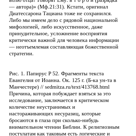
волю отца? Говорят Ему: в т о р о й (разрядка
— автора)» (Мф.21:31). Кстати, оригинал
Диатессарона Тациана тоже не сохранился.
Либо мы имеем дело с рядовой национальной
мифологией, либо искусственное, даже
принудительное, усложнение восприятия
критически важной для человека информации
— неотъемлемая составляющая божественной
стратегии.
Рис. 1. Папирус P 52. Фрагменты текста
Евангелия от Иоанна. Ок. 125 г. (Б-ка ун-та в
Манчестере) // sedmitza.ru/text/413768.html
Причина, которая побуждает взяться за это
исследование, заключается в критическом
количестве неустранимых и
настораживающих несуразиц, которые
бросаются в глаза при сколько-нибудь
внимательном чтении Библии. К религиозным
постулатам как таковым есть логические и