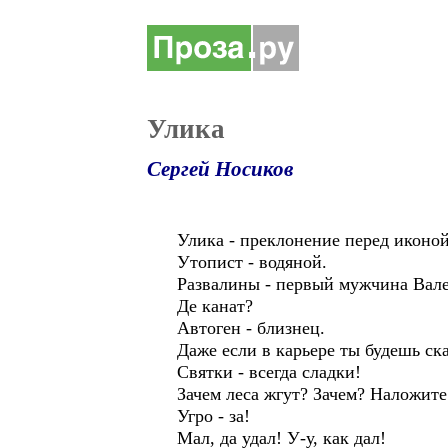
Улика
Сергей Носиков
Улика - преклонение перед иконой
Утопист - водяной.
Развалины - первый мужчина Вал
Де канат?
Автоген - близнец.
Даже если в карьере ты будешь ска
Святки - всегда сладки!
Зачем леса жгут? Зачем? Наложите
Угро - за!
Мал, да удал! У-у, как дал!