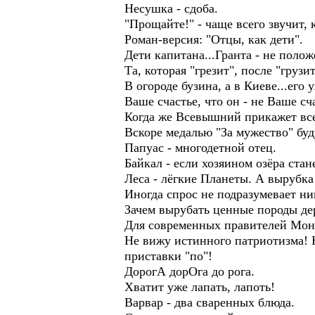
Несушка - сдоба.
"Прощайте!" - чаще всего звучит, 
Роман-версия: "Отцы, как дети".
Дети капитана...Гранта - не полож
Та, которая "грезит", после "грузит
В огороде бузина, а в Киеве...его 
Ваше счастье, что он - не Ваше сч
Когда же Всевышний прикажет вс
Вскоре медалью "За мужество" бу
Папуас - многодетной отец.
Байкал - если хозяином озёра ста
Леса - лёгкие Планеты. А вырубка 
Иногда спрос не подразумевает ни
Зачем вырубать ценные породы дере
Для современных правителей Моно
Не вижу истинного патриотизма! 
приставки "по"!
ДорогА дорОга до рога.
Хватит уже лапать, лапоть!
Варвар - два сваренных блюда.