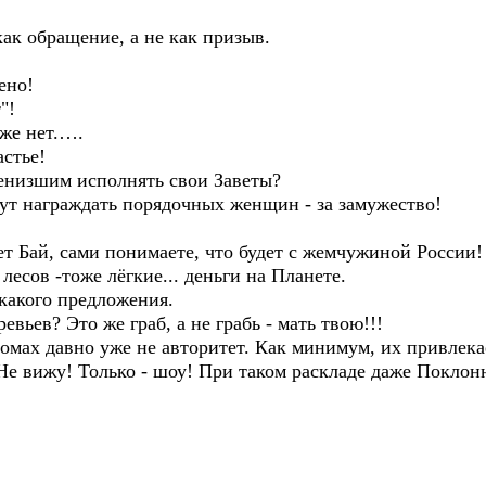
как обращение, а не как призыв.
ено!
"!
уже нет.….
астье!
енизшим исполнять свои Заветы?
дут награждать порядочных женщин - за замужество!
нет Бай, сами понимаете, что будет с жемчужиной России!
лесов -тоже лёгкие... деньги на Планете.
какого предложения.
вьев? Это же граб, а не грабь - мать твою!!!
мах давно уже не авторитет. Как минимум, их привлека
Не вижу! Только - шоу! При таком раскладе даже Поклон