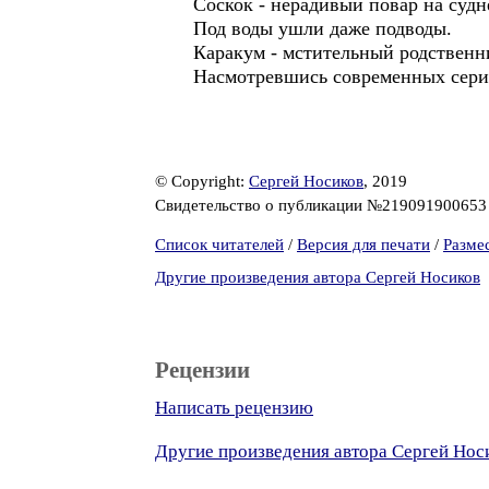
Соскок - нерадивый повар на судн
Под воды ушли даже подводы.
Каракум - мстительный родственн
Насмотревшись современных сериал
© Copyright:
Сергей Носиков
, 2019
Свидетельство о публикации №21909190065
Список читателей
/
Версия для печати
/
Разме
Другие произведения автора Сергей Носиков
Рецензии
Написать рецензию
Другие произведения автора Сергей Нос