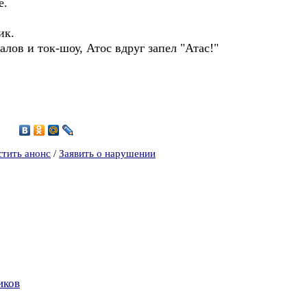
е.
ик.
ов и ток-шоу, Атос вдруг запел "Атас!"
3
стить анонс
/
Заявить о нарушении
иков