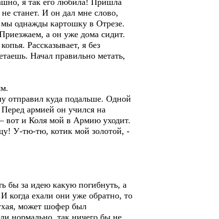
ашно, я так его любила! Пришла
не станет. И он дал мне слово,
и мы однажды картошку в Отрезе.
 Приезжаем, а он уже дома сидит.
копья. Рассказывает, я без
метаешь. Начал правильно метать,
ям.
алу отправил куда подальше. Одной
. Перед армией он учился на
– вот и Коля мой в Армию уходит.
щу! У-тю-тю, котик мой золотой, -
оть бы за идею какую погибнуть, а
И когда ехали они уже обратно, то
сухая, может шофер был
ли нормально, так ничего бы не