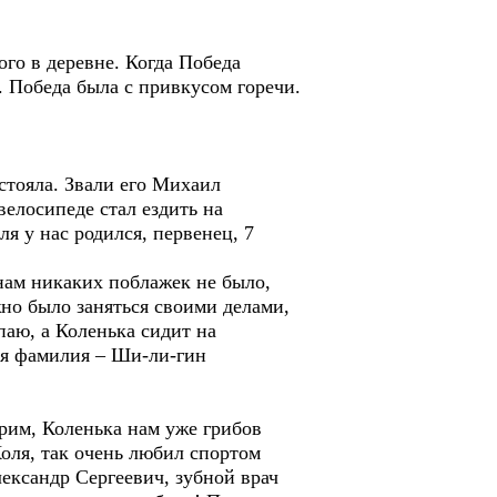
го в деревне. Когда Победа
. Победа была с привкусом горечи.
стояла. Звали его Михаил
велосипеде стал ездить на
я у нас родился, первенец, 7
ам никаких поблажек не было,
жно было заняться своими делами,
паю, а Коленька сидит на
оя фамилия – Ши-ли-гин
трим, Коленька нам уже грибов
Коля, так очень любил спортом
лександр Сергеевич, зубной врач