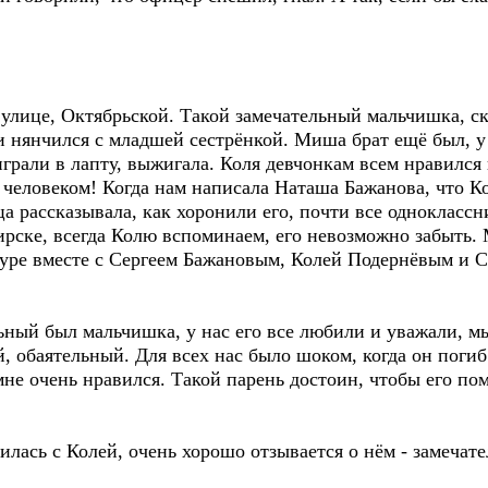
лице, Октябрьской. Такой замечательный мальчишка, ск
и нянчился с младшей сестрёнкой. Миша брат ещё был, у 
грали в лапту, выжигала. Коля девчонкам всем нравился 
 человеком! Когда нам написала Наташа Бажанова, что К
а рассказывала, как хоронили его, почти все однокласс
бирске, всегда Колю вспоминаем, его невозможно забыть.
туре вместе с Сергеем Бажановым, Колей Подернёвым и
ьный был мальчишка, у нас его все любили и уважали, м
 обаятельный. Для всех нас было шоком, когда он погиб.
 мне очень нравился. Такой парень достоин, чтобы его по
илась с Колей, очень хорошо отзывается о нём - замеча