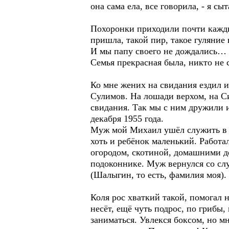
она сама ела, все говорила, - я сыт
Похоронки приходили почти каждый
пришла, такой пир, такое гуляние
И мы папу своего не дождались…
Семья прекрасная была, никто не 
Ко мне жених на свидания ездил и
Сулимов. На лошади верхом, на Си
свидания. Так мы с ним дружили и
декабря 1955 года.
Муж мой Михаил ушёл служить в 
хоть и ребёнок маленький. Работа
огородом, скотиной, домашними де
подоконнике. Муж вернулся со слу
(Шалыгин, то есть, фамилия моя).
Коля рос хваткий такой, помогал 
несёт, ещё чуть подрос, по грибы
заниматься. Увлекся боксом, но м