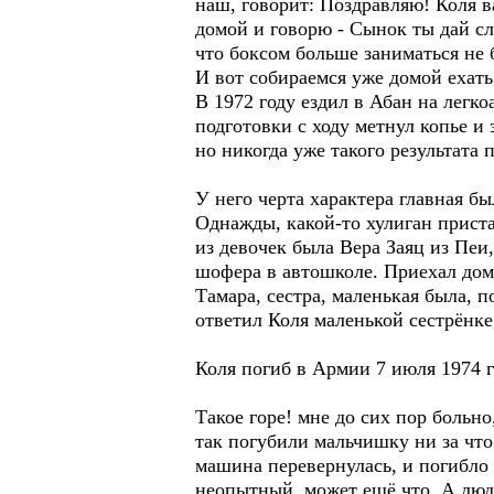
наш, говорит: Поздравляю! Коля 
домой и говорю - Сынок ты дай сло
что боксом больше заниматься не 
И вот собираемся уже домой ехать,
В 1972 году ездил в Абан на легко
подготовки с ходу метнул копье и 
но никогда уже такого результата 
У него черта характера главная был
Однажды, какой-то хулиган приста
из девочек была Вера Заяц из Пеи
шофера в автошколе. Приехал дом
Тамара, сестра, маленькая была, 
ответил Коля маленькой сестрёнк
Коля погиб в Армии 7 июля 1974 г
Такое горе! мне до сих пор больно
так погубили мальчишку ни за что
машина перевернулась, и погибло 
неопытный, может ещё что. А люди