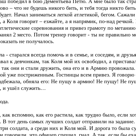
ваш победил в бою Дементьева Петю. А мне было так стр
во – что не будешь никого бить, и тебя тогда никто бить 
будет. Начал заниматься легкой атлетикой, бегом. Сажал
 а Коля говорит – езжайте, а я напрямик, по-над речкой.
атлетические соревнования и привез грамоту по метанию 
занял 2 место. Потом тренер говорит - ты не правильно 
показать не получалось.
а - старался всегда помочь и в семье, и соседям, и друзь
вал к девчонкам, так Коля мой их освободил, а пристав
, так они и стали дружить, она его и в Армию провожала
ой уже постриженным. Гостинцы всем привез. Я говорю 
подбежала, обняла его: Не пущу в армию! Не пущу! Не пу
е, и ушёл служить…
ода.
, как вспомню, как его растила, как трудно было, если х
. В тот день самых лучших солдат отправили на задание. 
три солдата, а среди них и Коля мой. И дорога то была 
 говорили, что офицер спешил, гнал. А так, если бы еха