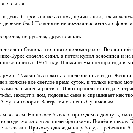
ая, я сытая.
 день. Я просыпалась от воя, причитаний, плача женско
 в деревне был! Но многие не дождались родных с фронта
ссорился, не ругался, дружно жили.
з деревни Станок, что в пяти километрах от Вершинной 
вке-Бурке сначала ездил, а потом купил велосипед и на 
 поженились в 1954 году. Прожили мы полтора года и Кол
армию. Тяжело было жить в послевоенные годы. Женщин
ли в колхозе все светлое время суток, и только ночью мо
лами да сыночка растить. И вот прошло три года, я стря
жбы, заходит в дом, подозвал сына и спрашивает как тв
 А муж и говорит. Завтра ты станешь Сулимовым!
нам во всем. На покосе бывало, присядем отдохнуть, смо
, по ягоды ходил с младшими братиками. Пошёл в школу 
не не сказал. Прихожу однажды на работу, а Гребёнкин А