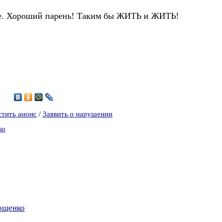
це. Хороший парень! Таким бы ЖИТЬ и ЖИТЬ!
7
стить анонс
/
Заявить о нарушении
ко
рощенко