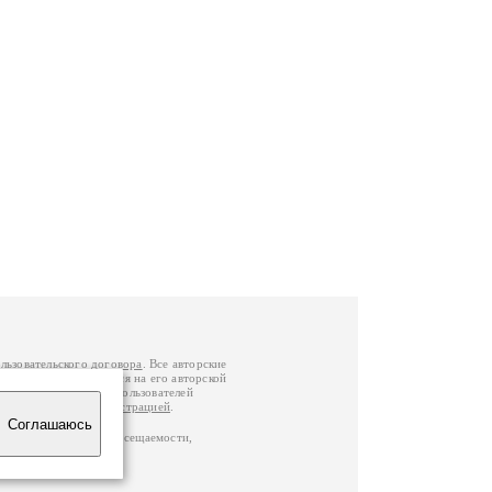
льзовательского договора
. Все авторские
у вы можете обратиться на его авторской
й Федерации
. Данные пользователей
е
и
связаться с администрацией
.
Соглашаюсь
по данным счетчика посещаемости,