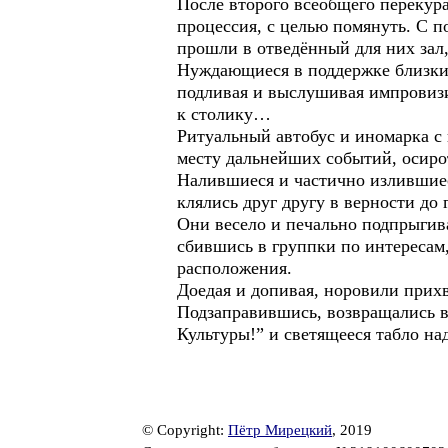
После второго всеобщего перекура
процессия, с целью помянуть. С 
прошли в отведённый для них зал,
Нуждающиеся в поддержке близки
подливая и выслушивая импровизи
к столику…
Ритуальный автобус и иномарка с 
месту дальнейших событий, осиро
Налившиеся и частично излившиеся
клялись друг другу в верности до 
Они весело и печально подпрыгив
сбившись в группки по интересам,
расположения.
Доедая и допивая, норовили прихв
Подзаправившись, возвращались в
Культуры!” и светящееся табло н
© Copyright:
Пётр Мирецкий
, 2019