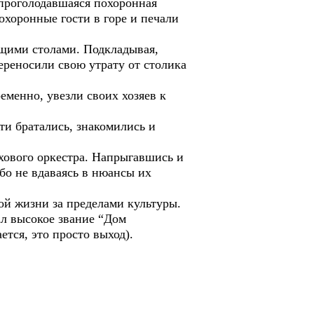
 проголодавшаяся похоронная
хоронные гости в горе и печали
щими столами. Подкладывая,
ереносили свою утрату от столика
еменно, увезли своих хозяев к
ти братались, знакомились и
хового оркестра. Напрыгавшись и
бо не вдаваясь в нюансы их
ой жизни за пределами культуры.
ал высокое звание “Дом
тся, это просто выход).