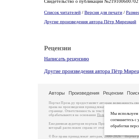
Свидетельство о публикации №21910060070
Список читателей
/
Версия для печати
/
Разме
Другие произведения автора Пётр Мирецкий
Рецензии
Написать рецензию
Другие произведения автора Пётр Мире
Авторы
Произведения
Рецензии
Поис
Портал Проза.ру предоставляет авторам возможность св
права на произведения принадлежат авторам и охраняют
странице. Ответственность за тексты произведений авто
Мы используем ф
обрабатываются на основании
Политики обработки перс
соглашаетесь с 
Ежедневная аудитория портала Проза.ру – порядка 100 
обработки перс
который расположен справа от этого текста. В каждой гр
© Все права принадлежат авторам, 2000-2026. Портал 