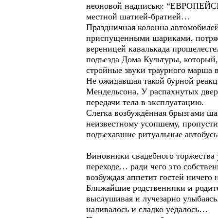
неоновой надписью: “ЕВРОПЕЙСК
местной шатией-братией…
Праздничная колонна автомобилей
приспущенными шариками, потряс
вереницей кавалькада прошелесте
подъезда Дома Культуры, который,
стройные звуки траурного марша 
Не ожидавшая такой бурной реакц
Мендельсона. У распахнутых двер
передачи тела в эксплуатацию.
Слегка возбуждённая брызгами ша
неизвестному усопшему, пропусти
подъехавшие ритуальные автобус
Виновники свадебного торжества 
переходе… ради чего это собствен
возбуждая аппетит гостей ничего
Ближайшие родственники и родит
выслушивая и лучезарно улыбаясь
наливалось и сладко уедалось…