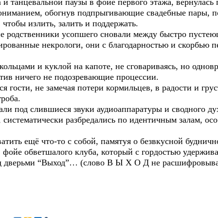
 и танцевальной паузы в фойе первого этажа, вернулась
пониманием, обогнув подпрыгивающие свадебные пары, по
 чтобы излить, залить и поддержать.
е родственники усопшего сновали между быстро пустею
рованные некрологи, они с благодарностью и скорбью п
кольцами и куклой на капоте, не сговариваясь, но одновр
тив ничего не подозревающие процессии.
 гости, не замечая потери кормильцев, в радости и грус
гроба.
али под слившиеся звуки аудиоаппаратуры и сводного ду
 систематически разбредались по идентичным залам, осо
атить ещё что-то с собой, памятуя о безвкусной будничн
 фойе обветшалого клуба, который с гордостью удержив
ад дверьми “Выход”… (слово В Ы Х О Д не расшифровывае