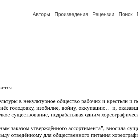
Авторы
Произведения
Рецензии
Поиск
жется
ультуры в некультурное общество рабочих и крестьян и 
енёс голодовку, изобилие, войну, оккупацию… и, оказав
жалкое существование, подрабатывая одним хореографиче
льным заказом утверждённого ассортимента”, вносила сущ
ыду отведённому для общественного питания хореографи