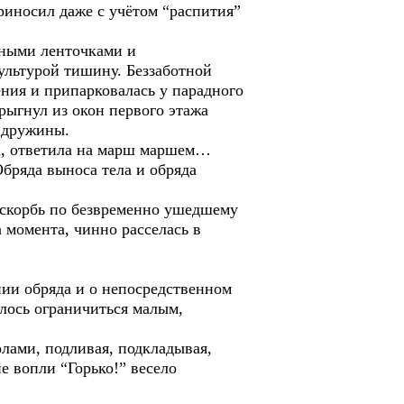
носил даже с учётом “распития”
тными ленточками и
льтурой тишину. Беззаботной
ния и припарковалась у парадного
рыгнул из окон первого этажа
 дружины.
жа, ответила на марш маршем…
бряда выноса тела и обряда
 скорбь по безвременно ушедшему
 момента, чинно расселась в
нии обряда и о непосредственном
алось ограничиться малым,
ами, подливая, подкладывая,
 вопли “Горько!” весело