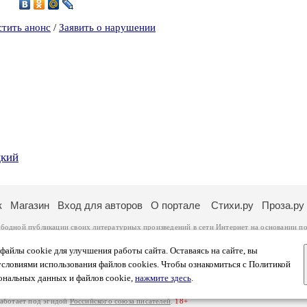
2
стить анонс
/
Заявить о нарушении
цкий
к
Магазин
Вход для авторов
О портале
Стихи.ру
Проза.ру
ободной публикации своих литературных произведений в сети Интернет на основании
по
ся
законом
. Перепечатка произведений возможна только с согласия его автора, к котором
ры несут самостоятельно на основании
правил публикации
и
законодательства Российско
айлы cookie для улучшения работы сайта. Оставаясь на сайте, вы
ональных данных
. Вы также можете посмотреть более подробную
информацию о портал
условиями использования файлов cookies. Чтобы ознакомиться с Политикой
тысяч посетителей, которые в общей сумме просматривают более полумиллиона страниц 
ональных данных и файлов cookie,
нажмите здесь
.
афе указано по две цифры: количество просмотров и количество посетителей.
работает под эгидой
Российского союза писателей
.
18+