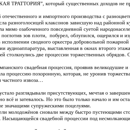
АЯ ТРАТТОРИЯ”, который существенных доходов не при
 отечественного и импортного производства с разноцве
ла разноголосицей клаксонов зависшую над районной ку
ла мимо озабоченного повседневной суетой народонаселе
 поглотив зов плоти, побурел, облупился, ощерился и из
в исполнении сводного оркестра добровольной пожарной
ии аудиоаппаратура, выставленная в окнах второго эта
ей столкнулись две процессии торжественных обрядов. О
мпанского свадебная процессия, проявив великодушие и
ла процессию похоронную, которая, не уронив торжества
ы частного извоза…
устало разглядывали присутствующих, мечтая о заверше
но всё и затевалось. Но это было только начало и им ост
 не значащими супружескими поцелуями.
ели молодожёнов сновали между быстро пустеющими стол
. Насыщающейся свадебной процессии под несмолкающие