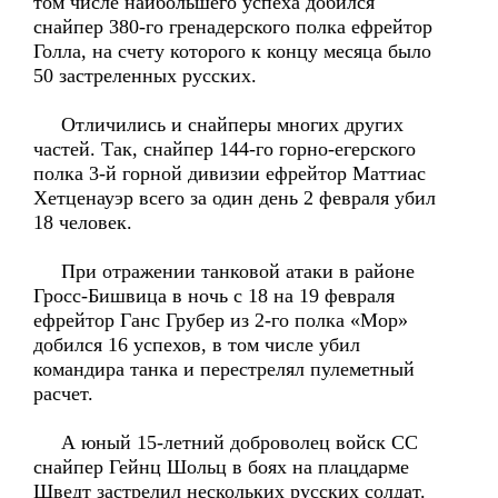
том числе наибольшего успеха добился
снайпер 380-го гренадерского полка ефрейтор
Голла, на счету которого к концу месяца было
50 застреленных русских.
Отличились и снайперы многих других
частей. Так, снайпер 144-го горно-егерского
полка 3-й горной дивизии ефрейтор Маттиас
Хетценауэр всего за один день 2 февраля убил
18 человек.
При отражении танковой атаки в районе
Гросс-Бишвица в ночь с 18 на 19 февраля
ефрейтор Ганс Грубер из 2-го полка «Мор»
добился 16 успехов, в том числе убил
командира танка и перестрелял пулеметный
расчет.
А юный 15-летний доброволец войск СС
снайпер Гейнц Шольц в боях на плацдарме
Шведт застрелил нескольких русских солдат.