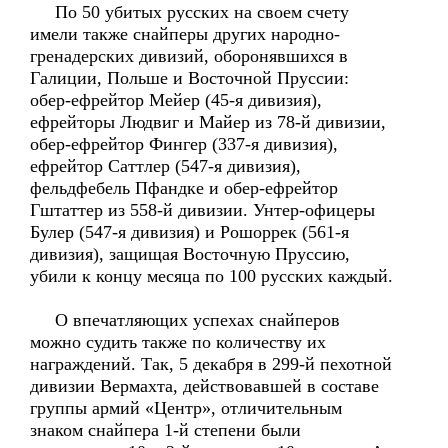
По 50 убитых русских на своем счету
имели также снайперы других народно-
гренадерских дивизий, оборонявшихся в
Галиции, Польше и Восточной Пруссии:
обер-ефрейтор Мейер (45-я дивизия),
ефрейторы Людвиг и Майер из 78-й дивизии,
обер-ефрейтор Фингер (337-я дивизия),
ефрейтор Саттлер (547-я дивизия),
фельдфебель Пфандке и обер-ефрейтор
Гштаттер из 558-й дивизии. Унтер-офицеры
Булер (547-я дивизия) и Рошоррек (561-я
дивизия), защищая Восточную Пруссию,
убили к концу месяца по 100 русских каждый.
О впечатляющих успехах снайперов
можно судить также по количеству их
награждений. Так, 5 декабря в 299-й пехотной
дивизии Вермахта, действовавшей в составе
группы армий «Центр», отличительным
знаком снайпера 1-й степени были