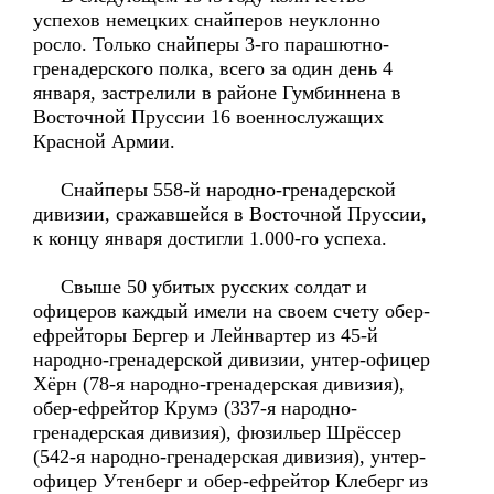
успехов немецких снайперов неуклонно
росло. Только снайперы 3-го парашютно-
гренадерского полка, всего за один день 4
января, застрелили в районе Гумбиннена в
Восточной Пруссии 16 военнослужащих
Красной Армии.
Снайперы 558-й народно-гренадерской
дивизии, сражавшейся в Восточной Пруссии,
к концу января достигли 1.000-го успеха.
Свыше 50 убитых русских солдат и
офицеров каждый имели на своем счету обер-
ефрейторы Бергер и Лейнвартер из 45-й
народно-гренадерской дивизии, унтер-офицер
Хёрн (78-я народно-гренадерская дивизия),
обер-ефрейтор Крумэ (337-я народно-
гренадерская дивизия), фюзильер Шрёссер
(542-я народно-гренадерская дивизия), унтер-
офицер Утенберг и обер-ефрейтор Клеберг из