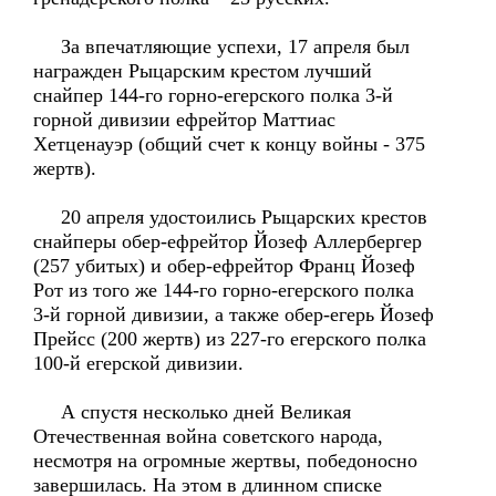
За впечатляющие успехи, 17 апреля был
награжден Рыцарским крестом лучший
снайпер 144-го горно-егерского полка 3-й
горной дивизии ефрейтор Маттиас
Хетценауэр (общий счет к концу войны - 375
жертв).
20 апреля удостоились Рыцарских крестов
снайперы обер-ефрейтор Йозеф Аллербергер
(257 убитых) и обер-ефрейтор Франц Йозеф
Рот из того же 144-го горно-егерского полка
3-й горной дивизии, а также обер-егерь Йозеф
Прейсс (200 жертв) из 227-го егерского полка
100-й егерской дивизии.
А спустя несколько дней Великая
Отечественная война советского народа,
несмотря на огромные жертвы, победоносно
завершилась. На этом в длинном списке