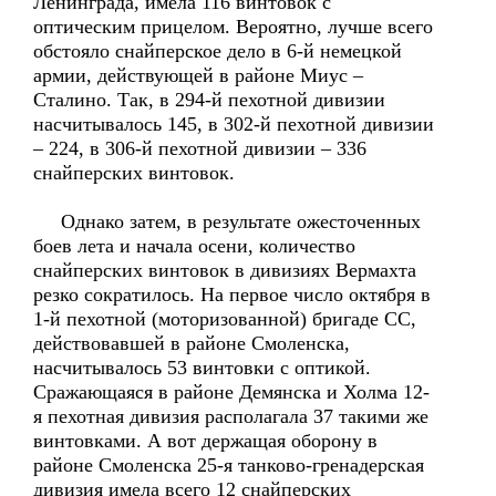
Ленинграда, имела 116 винтовок с
оптическим прицелом. Вероятно, лучше всего
обстояло снайперское дело в 6-й немецкой
армии, действующей в районе Миус –
Сталино. Так, в 294-й пехотной дивизии
насчитывалось 145, в 302-й пехотной дивизии
– 224, в 306-й пехотной дивизии – 336
снайперских винтовок.
Однако затем, в результате ожесточенных
боев лета и начала осени, количество
снайперских винтовок в дивизиях Вермахта
резко сократилось. На первое число октября в
1-й пехотной (моторизованной) бригаде СС,
действовавшей в районе Смоленска,
насчитывалось 53 винтовки с оптикой.
Сражающаяся в районе Демянска и Холма 12-
я пехотная дивизия располагала 37 такими же
винтовками. А вот держащая оборону в
районе Смоленска 25-я танково-гренадерская
дивизия имела всего 12 снайперских