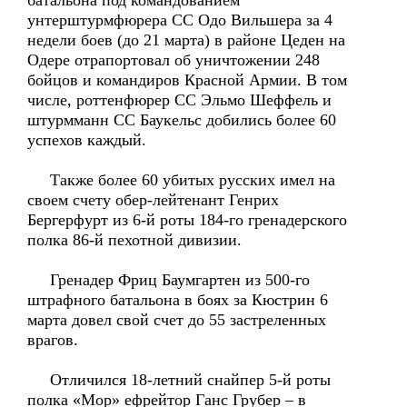
батальона под командованием
унтерштурмфюрера СС Одо Вильшера за 4
недели боев (до 21 марта) в районе Цеден на
Одере отрапортовал об уничтожении 248
бойцов и командиров Красной Армии. В том
числе, роттенфюрер СС Эльмо Шеффель и
штурмманн СС Баукельс добились более 60
успехов каждый.
Также более 60 убитых русских имел на
своем счету обер-лейтенант Генрих
Бергерфурт из 6-й роты 184-го гренадерского
полка 86-й пехотной дивизии.
Гренадер Фриц Баумгартен из 500-го
штрафного батальона в боях за Кюстрин 6
марта довел свой счет до 55 застреленных
врагов.
Отличился 18-летний снайпер 5-й роты
полка «Мор» ефрейтор Ганс Грубер – в