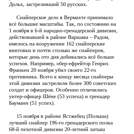
Дольх, застреливший 50 русских.
Снайперское дело в Вермахте принимало
всё большие масштабы. Так, по состоянию на
1 ноября в 6-й народно-гренадерской дивизии,
действовавшей в районе Варшава – Радом,
имелось на вооружении 162 снайперские
винтовки и почти столько же снайперов,
которые день ото дня добивались всё больше
успехов. Например, обер-ефрейтор Генрих
Франкен 20 ноября убил своего 22-го
противника. Всего к концу месяца снайперы
этой дивизии застрелили более 300 советских
солдат и офицеров. Особенно отличились
унтер-офицер Шёне (53 успеха) и гренадер
Бауманн (51 успех).
15 ноября в районе Ястжебец (Польша)
лучший снайпер 196-го гренадерского полка
68-й пехотной дивизии 20-летний латыш