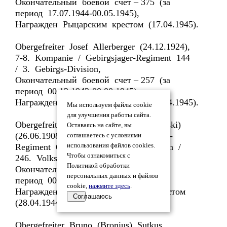
Окончательный боевой счет – 375 (за
период 17.07.1944-00.05.1945),
Награжден Рыцарским крестом (17.04.1945).
Obergefreiter Josef Allerberger (24.12.1924),
7-8. Kompanie / Gebirgsjager-Regiment 144
/ 3. Gebirgs-Division,
Окончательный боевой счет – 257 (за
период 00.12.1942-00.00.1945).
Награжден Рыцарским крестом (20.04.1945).
Мы используем файлы cookie
для улучшения работы сайта.
Obergefreiter Georg Burdinski (Durdinski)
Оставаясь на сайте, вы
(26.06.1908), 5. Kompanie / Grenadier-
соглашаетесь с условиями
Regiment 689 / 246. Infanterie-Division /
использования файлов cookies.
Чтобы ознакомиться с
246. Volks-Grenadier-Division,
Политикой обработки
Окончательный боевой счет – 246 (за
персональных данных и файлов
период 00.00.1943-00.04.1944),
cookie,
нажмите здесь
.
Награжден Германским Золотым крестом
Соглашаюсь
(28.04.1944).
Obergefreiter Bruno (Bronius) Sutkus