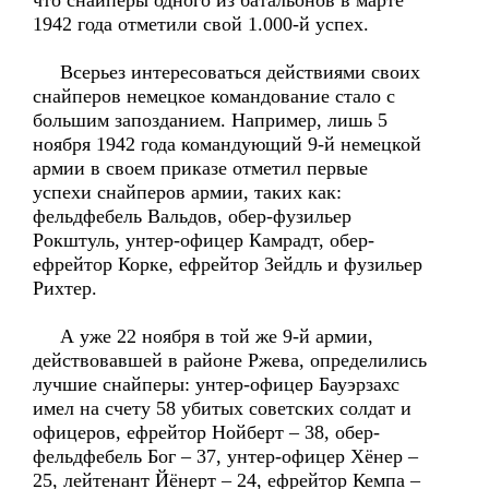
что снайперы одного из батальонов в марте
1942 года отметили свой 1.000-й успех.
Всерьез интересоваться действиями своих
снайперов немецкое командование стало с
большим запозданием. Например, лишь 5
ноября 1942 года командующий 9-й немецкой
армии в своем приказе отметил первые
успехи снайперов армии, таких как:
фельдфебель Вальдов, обер-фузильер
Рокштуль, унтер-офицер Камрадт, обер-
ефрейтор Корке, ефрейтор Зейдль и фузильер
Рихтер.
А уже 22 ноября в той же 9-й армии,
действовавшей в районе Ржева, определились
лучшие снайперы: унтер-офицер Бауэрзахс
имел на счету 58 убитых советских солдат и
офицеров, ефрейтор Нойберт – 38, обер-
фельдфебель Бог – 37, унтер-офицер Хёнер –
25, лейтенант Йёнерт – 24, ефрейтор Кемпа –