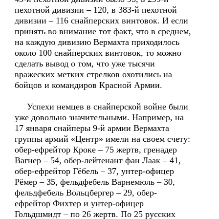
пехотной дивизии – 120, в 383-й пехотной
дивизии – 116 снайперских винтовок. И если
принять во внимание тот факт, что в среднем,
на каждую дивизию Вермахта приходилось
около 100 снайперских винтовок, то можно
сделать вывод о том, что уже тысячи
вражеских метких стрелков охотились на
бойцов и командиров Красной Армии.
Успехи немцев в снайперской войне были
уже довольно значительными. Например, на
17 января снайперы 9-й армии Вермахта
группы армий «Центр» имели на своем счету:
обер-ефрейтор Кроке – 75 жертв, гренадер
Вагнер – 54, обер-лейтенант фан Лаак – 41,
обер-ефрейтор Гёбель – 37, унтер-офицер
Рёмер – 35, фельдфебель Варнемюль – 30,
фельдфебель Вольцбергер – 29, обер-
ефрейтор Фихтер и унтер-офицер
Гольдшмидт – по 26 жертв. По 25 русских