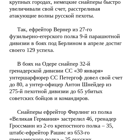
крупных городах, немецкие снайперы быстро
увеличивали свой счет, расстреливая
атакующие волны русской пехоты.
Так, ефрейтор Вернер из 27-го
фузильерно-егерского полка 9-й парашютной
дивизии в боях под Берлином в апреле достиг
своего 129 успеха.
В боях на Одере снайпер 32-й
гренадерской дивизии СС «30 января»
унтершарфюрер СС Петергоф довел свой счет
до 80, а унтер-офицер Антон Шнейдер из
275-й пехотной дивизии до 65 убитых
советских бойцов и командиров.
Снайперы ефрейтор Фирлинг из полка
«Великая Германия» застрелил 46, гренадер
Гроссманн из 2-го крепостного полка – 35,
штабс-ефрейтор Рашис из 653-го
гренадерского полка – 25 русских.