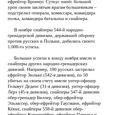
ефрейтор Брониус Суткус нанёс большой
урон своим заклятым врагам большевикам –
подстрелил генерала, комиссара, командира
полка, командира батальона и снайпера.
В ноябре снайперы 544-й народно-
гренадерской дивизии, державшей оборону
против русских в Польше, добились своего
1.000-го успеха.
Большие успехи к концу ноября имели и
снайперы других народно-гренадерских
дивизий. Например, 100 русских застрелил
ефрейтор Зюльке (542-я дивизия), по 50
убитых на своем счету имели унтер-офицер
Гельмут Деденс (31-я дивизия), унтер-офицер
Лерх (45-я дивизия), снайперы 547-й дивизии
обер-гренадер Биллер, обер-ефрейтор
Эльзассер, обер-ефрейтор Гаусманн, ефрейтор
Кёкке, снайперы 558-й дивизии обер-
ефрейтор Коппенгёфер, ефрейтор Павелка и