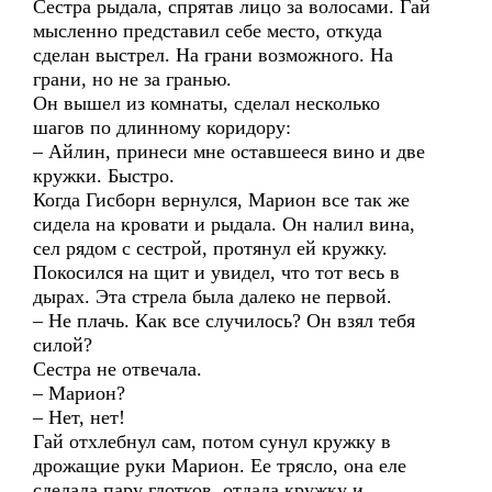
Сестра рыдала, спрятав лицо за волосами. Гай
мысленно представил себе место, откуда
сделан выстрел. На грани возможного. На
грани, но не за гранью.
Он вышел из комнаты, сделал несколько
шагов по длинному коридору:
– Айлин, принеси мне оставшееся вино и две
кружки. Быстро.
Когда Гисборн вернулся, Марион все так же
сидела на кровати и рыдала. Он налил вина,
сел рядом с сестрой, протянул ей кружку.
Покосился на щит и увидел, что тот весь в
дырах. Эта стрела была далеко не первой.
– Не плачь. Как все случилось? Он взял тебя
силой?
Сестра не отвечала.
– Марион?
– Нет, нет!
Гай отхлебнул сам, потом сунул кружку в
дрожащие руки Марион. Ее трясло, она еле
сделала пару глотков, отдала кружку и