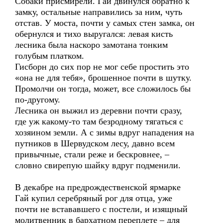
Собаки присмирели. Гай двинулся обратно к
замку, остальные направились за ним, чуть
отстав. У моста, почти у самых стен замка, он
обернулся и тихо выругался: левая кисть
лесника была наскоро замотана тонким
голубым платком.
Гисборн до сих пор не мог себе простить это
«она не для тебя», брошенное почти в шутку.
Промолчи он тогда, может, все сложилось бы
по-другому.
Лесника он выжил из деревни почти сразу,
где уж какому-то там безродному тягаться с
хозяином земли. А с зимы вдруг нападения на
путников в Шервудском лесу, давно всем
привычные, стали реже и бескровнее, –
словно свирепую шайку вдруг подменили.
В декабре на предрождественской ярмарке
Гай купил серебряный рог для отца, уже
почти не встававшего с постели, и изящный
молитвенник в бархатном переплете – для