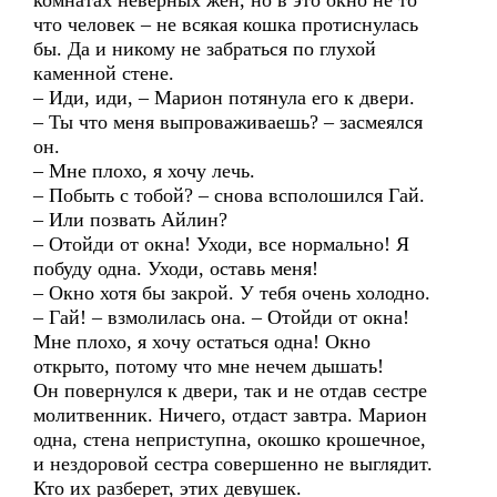
комнатах неверных жен, но в это окно не то
что человек – не всякая кошка протиснулась
бы. Да и никому не забраться по глухой
каменной стене.
– Иди, иди, – Марион потянула его к двери.
– Ты что меня выпроваживаешь? – засмеялся
он.
– Мне плохо, я хочу лечь.
– Побыть с тобой? – снова всполошился Гай.
– Или позвать Айлин?
– Отойди от окна! Уходи, все нормально! Я
побуду одна. Уходи, оставь меня!
– Окно хотя бы закрой. У тебя очень холодно.
– Гай! – взмолилась она. – Отойди от окна!
Мне плохо, я хочу остаться одна! Окно
открыто, потому что мне нечем дышать!
Он повернулся к двери, так и не отдав сестре
молитвенник. Ничего, отдаст завтра. Марион
одна, стена неприступна, окошко крошечное,
и нездоровой сестра совершенно не выглядит.
Кто их разберет, этих девушек.