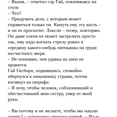
– Вызов, – ответил сэр Гай, покачиваясь на
стуле.
– Что?
– Придумать дело, с которым может
справиться только он. Кинуть ему эту кость –
и он ее проглотит. Локсли – позер, повторяю.
Он даже оленя не может застрелить просто
так, ему надо вогнать стрелу ровно в
середину какого-нибудь пятнышка на груди
несчастного зверя.
– Не понимаю, чем удавка на шею не
нравится.
Гай Гисборн, поднявшись, спокойно
обернулся к начальнику стражи, потом
взглянул на шерифа:
– Я хочу, чтобы человек, соблазнивший и
обесчестивший мою сестру, умер от моей
руки.
– Вы потому и не желаете, чтобы мы нашли
лагерь? – осторожно спросил шериф. – Из-за