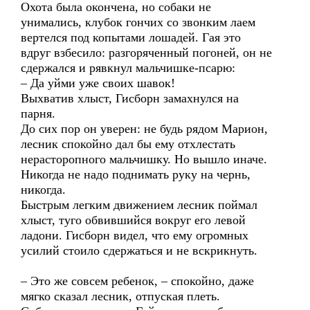
Охота была окончена, но собаки не
унимались, клубок гончих со звонким лаем
вертелся под копытами лошадей. Гая это
вдруг взбесило: разгоряченный погоней, он не
сдержался и рявкнул мальчишке-псарю:
– Да уйми уже своих шавок!
Выхватив хлыст, Гисборн замахнулся на
парня.
До сих пор он уверен: не будь рядом Марион,
лесник спокойно дал бы ему отхлестать
нерасторопного мальчишку. Но вышло иначе.
Никогда не надо поднимать руку на чернь,
никогда.
Быстрым легким движением лесник поймал
хлыст, туго обвившийся вокруг его левой
ладони. Гисборн видел, что ему огромных
усилий стоило сдержаться и не вскрикнуть.
– Это же совсем ребенок, – спокойно, даже
мягко сказал лесник, отпуская плеть.