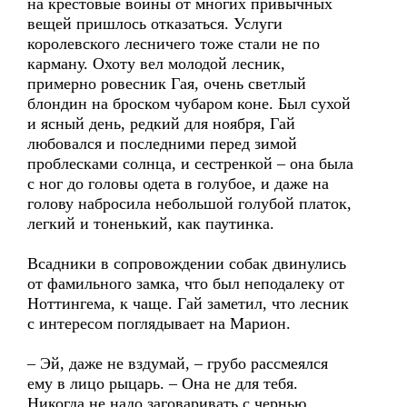
на крестовые войны от многих привычных
вещей пришлось отказаться. Услуги
королевского лесничего тоже стали не по
карману. Охоту вел молодой лесник,
примерно ровесник Гая, очень светлый
блондин на броском чубаром коне. Был сухой
и ясный день, редкий для ноября, Гай
любовался и последними перед зимой
проблесками солнца, и сестренкой – она была
с ног до головы одета в голубое, и даже на
голову набросила небольшой голубой платок,
легкий и тоненький, как паутинка.
Всадники в сопровождении собак двинулись
от фамильного замка, что был неподалеку от
Ноттингема, к чаще. Гай заметил, что лесник
с интересом поглядывает на Марион.
– Эй, даже не вздумай, – грубо рассмеялся
ему в лицо рыцарь. – Она не для тебя.
Никогда не надо заговаривать с чернью,