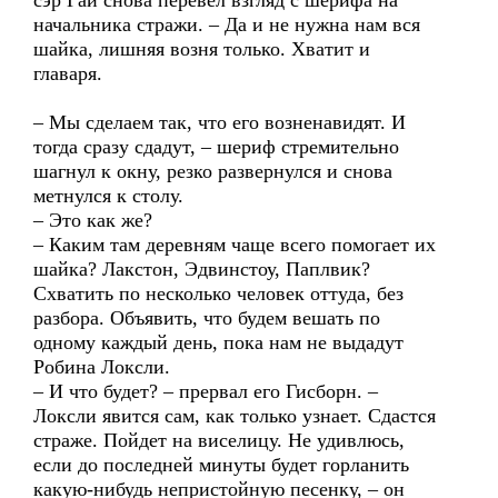
сэр Гай снова перевел взгляд с шерифа на
начальника стражи. – Да и не нужна нам вся
шайка, лишняя возня только. Хватит и
главаря.
– Мы сделаем так, что его возненавидят. И
тогда сразу сдадут, – шериф стремительно
шагнул к окну, резко развернулся и снова
метнулся к столу.
– Это как же?
– Каким там деревням чаще всего помогает их
шайка? Лакстон, Эдвинстоу, Паплвик?
Схватить по несколько человек оттуда, без
разбора. Объявить, что будем вешать по
одному каждый день, пока нам не выдадут
Робина Локсли.
– И что будет? – прервал его Гисборн. –
Локсли явится сам, как только узнает. Сдастся
страже. Пойдет на виселицу. Не удивлюсь,
если до последней минуты будет горланить
какую-нибудь непристойную песенку, – он