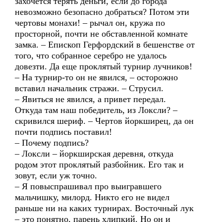
захочется терять деньги, если до города
невозможно безопасно добраться? Потом эти
чертовы монахи! – рычал он, кружа по
просторной, почти не обставленной комнате
замка. – Епископ Герфордский в бешенстве от
того, что собранное серебро не удалось
довезти. Да еще проклятый турнир лучников!
– На турнир-то он не явился, – осторожно
вставил начальник стражи. – Струсил.
– Явиться не явился, а привет передал.
Откуда там наш победитель, из Локсли? –
скривился шериф. – Чертов йоркширец, да он
почти подпись поставил!
– Почему подпись?
– Локсли – йоркширская деревня, откуда
родом этот проклятый разбойник. Его так и
зовут, если уж точно.
– Я повыспрашивал про выигравшего
мальчишку, милорд. Никто его не видел
раньше ни на каких турнирах. Восточный лук
– это понятно, парень хлипкий. Но он и