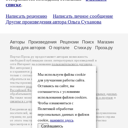
списке
.
Написать рецензию
Написать личное сообщение
Другие произведения автора Ольга Суханова
Авторы
Произведения
Рецензии
Поиск
Магазин
Вход для авторов
О портале
Стихи.ру
Проза.ру
Портал Проза.ру предоставляет авторам возможность
свободной публикации своих литературных произведений в
сети Интернет на основании
пользовательского договора
.
Все авторские права на произведения принадлежат авторам
и охраняются
законом
. Перепечатка произведений возможна
Мы используем файлы cookie
только с согласия его автора, к которому вы можете
обратиться на его авторской странице. Ответственность за
для улучшения работы сайта.
тексты произведений авторы несут самостоятельно на
Оставаясь на сайте, вы
основании
правил публикации
и
законодательства
Российской Федерации
. Данные пользователей
соглашаетесь с условиями
обрабатываются на основании
Политики обработки персональных данных
.
использования файлов cookies.
Вы также можете посмотреть более подробную
информацию о портале
и
связаться с администрацией
.
Чтобы ознакомиться с
Политикой обработки
Ежедневная аудитория портала Проза.ру – порядка 100 тысяч
посетителей, которые в общей сумме просматривают более полумиллиона
персональных данных и файлов
страниц по данным счетчика посещаемости, который расположен справа
cookie,
нажмите здесь
.
от этого текста. В каждой графе указано по две цифры: количество
просмотров и количество посетителей.
Соглашаюсь