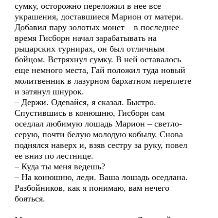
сумку, осторожно переложил в нее все
украшения, доставшиеся Марион от матери.
Добавил пару золотых монет – в последнее
время Гисборн начал зарабатывать на
рыцарских турнирах, он был отличным
бойцом. Встряхнул сумку. В ней оставалось
еще немного места, Гай положил туда новый
молитвенник в лазурном бархатном переплете
и затянул шнурок.
– Держи. Одевайся, я сказал. Быстро.
Спустившись в конюшню, Гисборн сам
оседлал любимую лошадь Марион – светло-
серую, почти белую молодую кобылу. Снова
поднялся наверх и, взяв сестру за руку, повел
ее вниз по лестнице.
– Куда ты меня ведешь?
– На конюшню, леди. Ваша лошадь оседлана.
Разбойников, как я понимаю, вам нечего
бояться.