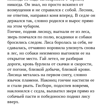
никогда. Он знал, но просто вскипел от
возмущения и не справился с собой. Лесник,
не ответив, направил коня вперед. В седле он
держался так, словно родился и вырос прямо
на этом чубаром.
Гончие, подняв лисицу, выгнали ее из леса,
зверь помчался по полю, всадники и собаки
бросились следом. Лиса боролась за себя, не
сдавалась, отчаянно норовила улизнуть снова
в лес, но собаки неизменно выгоняли ее на
открытое место. Гай летел, не разбирая
дороги, кровь бурлила от скачки и скорости,
от погони, близкой добычи, близкой крови.
Лисица металась на первом снегу, словно
язычок пламени. Наконец гончие настигли ее
и стали рвать. Гисборн, подоспев вовремя,
наклонился с седла, выхватил зверя прямо из
собачьей пасти и победоносно поднял лису
вверх.