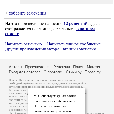
+
добавить замечания
На это произведение написано
12 рецензий
, здесь
отображается последняя, остальные -
в полном
списке
.
Написать рецензию
Написать личное сообщение
Другие произведения автора Евгений Говсиевич
Авторы
Произведения
Рецензии
Поиск
Магазин
Вход для авторов
О портале
Стихи.ру
Проза.ру
Портал Проза.ру предоставляет авторам возможность
свободной публикации своих литературных произведений в
сети Интернет на основании
пользовательского договора
.
Все авторские права на произведения принадлежат авторам
и охраняются
законом
. Перепечатка произведений возможна
Мы используем файлы cookie
только с согласия его автора, к которому вы можете
обратиться на его авторской странице. Ответственность за
для улучшения работы сайта.
тексты произведений авторы несут самостоятельно на
Оставаясь на сайте, вы
основании
правил публикации
и
законодательства
Российской Федерации
. Данные пользователей
соглашаетесь с условиями
обрабатываются на основании
Политики обработки персональных данных
.