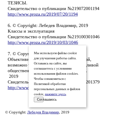
ТЕЗИСЫ.
Свидетельство о публикации №219072001194
http://www.proza.ru/2019/07/20/1194
6. © Copyright: Лебедев Владимир, 2019
Классы и эксплуатация
Свидетельство о публикации №219100301046
http://www.proza.ru/2019/10/03/1046
7. © Copyright: Лебедев Владимир,
Мы используем файлы cookie
для улучшения работы сайта.
Объективное изменении труда зарплатой,
Оставаясь на сайте, вы
возможно только в объективно справедливой
соглашаетесь с условиями
общественной системой ГАРМОНИЗМ.
использования файлов cookies.
2019
Чтобы ознакомиться с
Свидетельство о публикации №219101201379
Политикой обработки
http://www.proza.ru/2019/10/12/1379
персональных данных и файлов
cookie,
нажмите здесь
.
Соглашаюсь
© Copyright:
Лебедев Владимир
, 2019