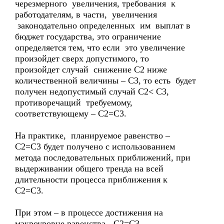
черезмерного увеличения, требования к
работодателям, в части, увеличения
законодательно определенных им выплат в
бюджет государства, это ограничение
определяется тем, что если это увеличение
произойдет сверх допустимого, то
произойдет случай снижение С2 ниже
количественной величины – С3, то есть будет
получен недопустимый случай С2< С3,
противоречащий требуемому,
соответствующему – С2=С3.
На практике, планируемое равенство –
С2=С3 будет получено с использованием
метода последовательных приближений, при
выдерживании общего тренда на всей
длительности процесса приближения к
С2=С3.
При этом – в процессе достижения на
макроуровне равенства - С2=С3