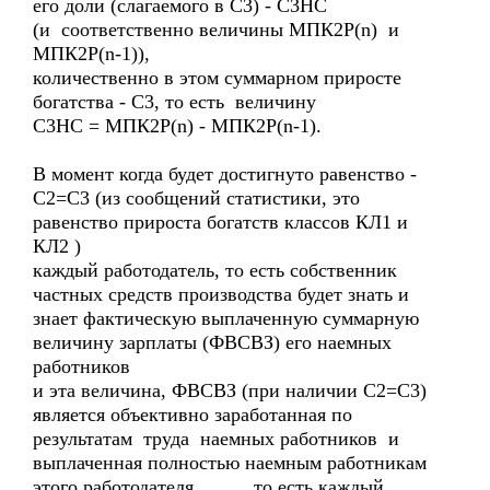
его доли (слагаемого в С3) - С3НС
(и соответственно величины МПК2Р(n) и
МПК2Р(n-1)),
количественно в этом суммарном приросте
богатства - С3, то есть величину
С3НС = МПК2Р(n) - МПК2Р(n-1).
В момент когда будет достигнуто равенство -
С2=С3 (из сообщений статистики, это
равенство прироста богатств классов КЛ1 и
КЛ2 )
каждый работодатель, то есть собственник
частных средств производства будет знать и
знает фактическую выплаченную суммарную
величину зарплаты (ФВСВЗ) его наемных
работников
и эта величина, ФВСВЗ (при наличии С2=С3)
является объективно заработанная по
результатам труда наемных работников и
выплаченная полностью наемным работникам
этого работодателя, то есть каждый