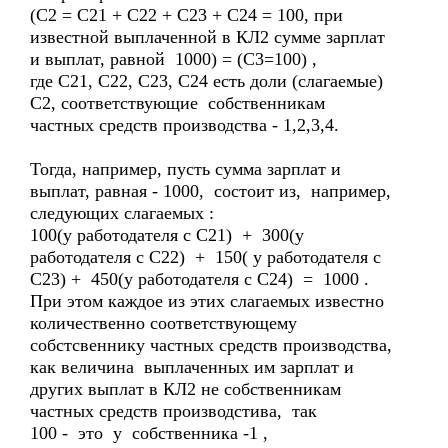
(С2 = С21 + С22 + С23 + С24 = 100, при
известной выплаченной в КЛ2 сумме зарплат
и выплат, равной 1000) = (С3=100) ,
где С21, С22, С23, С24 есть доли (слагаемые)
С2, соответствующие собственникам
частных средств производства - 1,2,3,4.
Тогда, например, пусть сумма зарплат и
выплат, равная - 1000, состоит из, например,
следующих слагаемых :
100(у работодателя с С21) + 300(у
работодателя с С22) + 150( у работодателя с
С23) + 450(у работодателя с С24) = 1000 .
При этом каждое из этих слагаемых известно
количественно соответствующему
собстсвеннику частных средств производства,
как величина выплаченных им зарплат и
других выплат в КЛ2 не собственникам
частных средств производстива, так
100 - это у собственника -1 ,