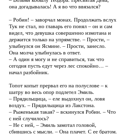
– Возьми кобылу Теодора. Пресвятая Дева,
она догадывалась! А я во что ввязался?
– Робин! – заворчал монах. Продолжать вслух
Тук не стал, но главарь его понял – он и сам
видел, что девушка совершенно измотана и
держится только на упрямстве. – Прости, –
улыбнулся он Ясмине. – Прости, занесло.
Она молча улыбнулась в ответ.
– А один я могу и не справиться, так что
сегодня пусть едут через лес спокойно… –
начал разбойник.
Топот копыт прервал его на полуслове – к
шатру во весь опор подлетел Эмиль.
– Прядильщица, – еле выдохнул он, ловя
воздух. – Прядильщица из Лакстона.
– Рыженькая такая? – вскинулся Робин. – Что
с ней случилось?
– Не с ней, – Эмиль замотал головой,
сбившись с мысли. – Она плачет. С ее братом.