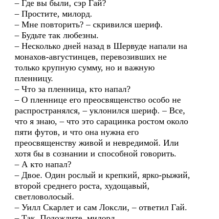
– Где вы были, сэр Гай?
– Простите, милорд.
– Мне повторить? – скривился шериф.
– Будьте так любезны.
– Несколько дней назад в Шервуде напали на
монахов-августинцев, перевозивших не
только крупную сумму, но и важную
пленницу.
– Что за пленница, кто напал?
– О пленнице его преосвященство особо не
распространялся, – уклонился шериф. – Все,
что я знаю, – что это сарацинка ростом около
пяти футов, и что она нужна его
преосвященству живой и невредимой. Или
хотя бы в сознании и способной говорить.
– А кто напал?
– Двое. Один рослый и крепкий, ярко-рыжий,
второй среднего роста, худощавый,
светловолосый.
– Уилл Скарлет и сам Локсли, – ответил Гай.
– Так. Подождите, милорд.