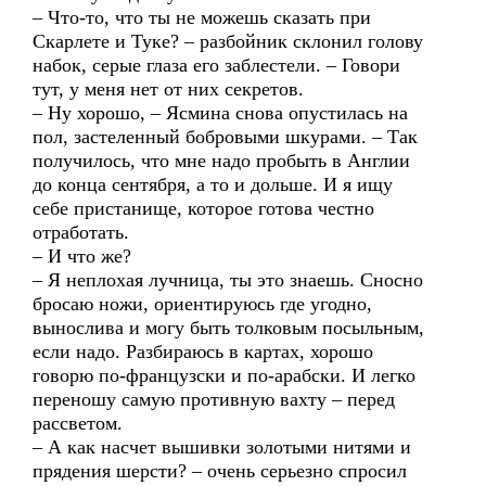
– Что-то, что ты не можешь сказать при
Скарлете и Туке? – разбойник склонил голову
набок, серые глаза его заблестели. – Говори
тут, у меня нет от них секретов.
– Ну хорошо, – Ясмина снова опустилась на
пол, застеленный бобровыми шкурами. – Так
получилось, что мне надо пробыть в Англии
до конца сентября, а то и дольше. И я ищу
себе пристанище, которое готова честно
отработать.
– И что же?
– Я неплохая лучница, ты это знаешь. Сносно
бросаю ножи, ориентируюсь где угодно,
вынослива и могу быть толковым посыльным,
если надо. Разбираюсь в картах, хорошо
говорю по-французски и по-арабски. И легко
переношу самую противную вахту – перед
рассветом.
– А как насчет вышивки золотыми нитями и
прядения шерсти? – очень серьезно спросил