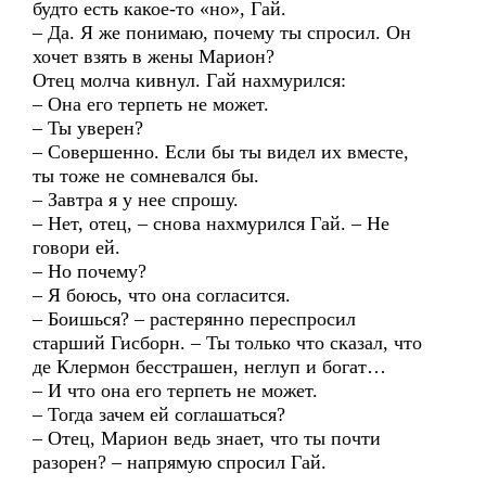
будто есть какое-то «но», Гай.
– Да. Я же понимаю, почему ты спросил. Он
хочет взять в жены Марион?
Отец молча кивнул. Гай нахмурился:
– Она его терпеть не может.
– Ты уверен?
– Совершенно. Если бы ты видел их вместе,
ты тоже не сомневался бы.
– Завтра я у нее спрошу.
– Нет, отец, – снова нахмурился Гай. – Не
говори ей.
– Но почему?
– Я боюсь, что она согласится.
– Боишься? – растерянно переспросил
старший Гисборн. – Ты только что сказал, что
де Клермон бесстрашен, неглуп и богат…
– И что она его терпеть не может.
– Тогда зачем ей соглашаться?
– Отец, Марион ведь знает, что ты почти
разорен? – напрямую спросил Гай.