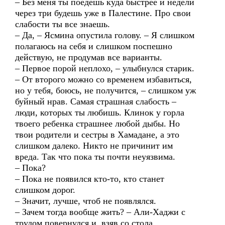
– Без меня ты поедешь куда быстрее и недели
через три будешь уже в Палестине. Про свои
слабости ты все знаешь.
– Да, – Ясмина опустила голову. – Я слишком
полагаюсь на себя и слишком поспешно
действую, не продумав все варианты.
– Первое порой неплохо, – улыбнулся старик.
– От второго можно со временем избавиться,
но у тебя, боюсь, не получится, – слишком уж
буйный нрав. Самая страшная слабость –
люди, которых ты любишь. Клинок у горла
твоего ребенка страшнее любой дыбы. Но
твои родители и сестры в Хамадане, а это
слишком далеко. Никто не причинит им
вреда. Так что пока ты почти неуязвима.
– Пока?
– Пока не появился кто-то, кто станет
слишком дорог.
– Значит, лучше, чтоб не появлялся.
– Зачем тогда вообще жить? – Али-Хаджи с
трудом повернулся и, взяв со стола