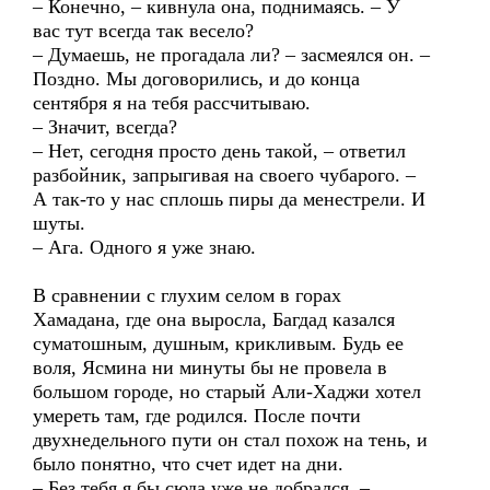
– Конечно, – кивнула она, поднимаясь. – У
вас тут всегда так весело?
– Думаешь, не прогадала ли? – засмеялся он. –
Поздно. Мы договорились, и до конца
сентября я на тебя рассчитываю.
– Значит, всегда?
– Нет, сегодня просто день такой, – ответил
разбойник, запрыгивая на своего чубарого. –
А так-то у нас сплошь пиры да менестрели. И
шуты.
– Ага. Одного я уже знаю.
В сравнении с глухим селом в горах
Хамадана, где она выросла, Багдад казался
суматошным, душным, крикливым. Будь ее
воля, Ясмина ни минуты бы не провела в
большом городе, но старый Али-Хаджи хотел
умереть там, где родился. После почти
двухнедельного пути он стал похож на тень, и
было понятно, что счет идет на дни.
– Без тебя я бы сюда уже не добрался, –