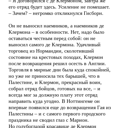
– Я договорился с де Клермоном, завтра же
его отряд будет здесь. Усиление не помешает.
– Зачем? – негромко откликнулся Гисборн.
Он не выносил наемников, а наемников де
Клермона – в особенности. Нет, надо было
оставаться честным перед собой: он не
выносил самого де Клермона. Удачливый
торговец из Нормандии, сколотивший
состояние на крестовых походах, Клермон
после возвращения решил осесть в Англии.
Торговля в мирные дни была куда спокойней,
но уже не приносила тех барышей, что в
Палестине, и Клермон, прекрасный воин,
собрал отряд бойцов, готовых на все, – и
всегда мог за должную плату этот отряд
направить куда угодно. В Ноттингеме он
впервые появился еще до возвращения Гая из
Палестины – и с самого первого городского
праздника не сводил глаз с Марион.
Но голубоглазой красавице де Клермон