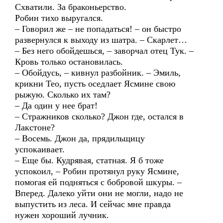
Схватили. За браконьерство.
Робин тихо выругался.
– Говорил же – не попадаться! – он быстро
развернулся к выходу из шатра. – Скарлет…
– Без него обойдешься, – заворчал отец Тук. –
Кровь только остановилась.
– Обойдусь, – кивнул разбойник. – Эмиль,
крикни Тео, пусть оседлает Ясмине свою
рыжую. Сколько их там?
– Да один у нее брат!
– Стражников сколько? Джон где, остался в
Лакстоне?
– Восемь. Джон да, прядильщицу
успокаивает.
– Еще бы. Кудрявая, статная. Я б тоже
успокоил, – Робин протянул руку Ясмине,
помогая ей подняться с бобровой шкуры. –
Вперед. Далеко уйти они не могли, надо не
выпустить из леса. И сейчас мне правда
нужен хороший лучник.