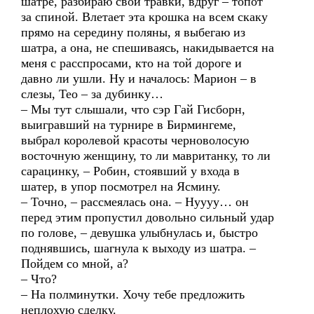
шатре, разбираю свои травки, вдруг – топот
за спиной. Влетает эта крошка на всем скаку
прямо на середину поляны, я выбегаю из
шатра, а она, не спешиваясь, накидывается на
меня с расспросами, кто на той дороге и
давно ли ушли. Ну и началось: Марион – в
слезы, Тео – за дубинку…
– Мы тут слышали, что сэр Гай Гисборн,
выигравший на турнире в Бирмингеме,
выбрал королевой красоты черноволосую
восточную женщину, то ли мавританку, то ли
сарацинку, – Робин, стоявший у входа в
шатер, в упор посмотрел на Ясмину.
– Точно, – рассмеялась она. – Нуууу… он
перед этим пропустил довольно сильный удар
по голове, – девушка улыбнулась и, быстро
поднявшись, шагнула к выходу из шатра. –
Пойдем со мной, а?
– Что?
– На полминутки. Хочу тебе предложить
неплохую сделку.