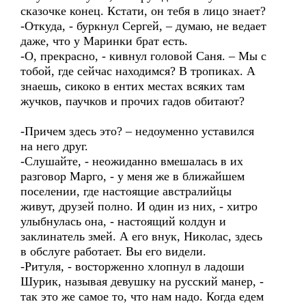
сказочке конец. Кстати, он тебя в лицо знает?
-Откуда, - буркнул Сергей, – думаю, не ведает
даже, что у Маринки брат есть.
-О, прекрасно, - кивнул головой Саня. – Мы с
тобой, где сейчас находимся? В тропиках. А
знаешь, сикоко в ентих местах всяких там
жучков, паучков и прочих гадов обитают?
-Причем здесь это? – недоуменно уставился
на него друг.
-Слушайте, - неожиданно вмешалась в их
разговор Марго, - у меня же в ближайшем
поселении, где настоящие австралийцы
живут, друзей полно. И один из них, - хитро
улыбнулась она, - настоящий колдун и
заклинатель змей. А его внук, Николас, здесь
в обслуге работает. Вы его видели.
-Ритуля, - восторженно хлопнул в ладоши
Шурик, называя девушку на русский манер, -
так это же самое то, что нам надо. Когда едем