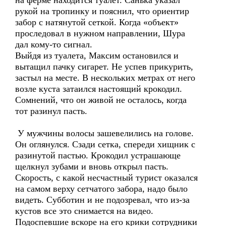
на ферме находится туалет. Санька указал
рукой на тропинку и пояснил, что ориентир
забор с натянутой сеткой. Когда «объект»
проследовал в нужном направлении, Шура
дал кому-то сигнал.
Выйдя из туалета, Максим остановился и
вытащил пачку сигарет. Не успев прикурить,
застыл на месте. В нескольких метрах от него
возле куста затаился настоящий крокодил.
Сомнений, что он живой не осталось, когда
тот разинул пасть.
У мужчины волосы зашевелились на голове.
Он оглянулся. Сзади сетка, спереди хищник с
разинутой пастью. Крокодил устрашающе
щелкнул зубами и вновь открыл пасть.
Скорость, с какой несчастный турист оказался
на самом верху сетчатого забора, надо было
видеть. Субботин и не подозревал, что из-за
кустов все это снимается на видео.
Подоспевшие вскоре на его крики сотрудники