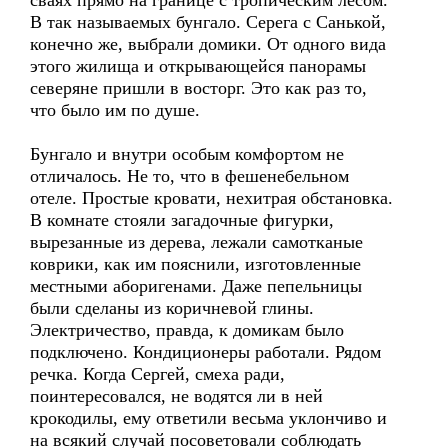
сваях прямо на границе с тропическим лесом.
В так называемых бунгало. Серега с Санькой,
конечно же, выбрали домики. От одного вида
этого жилища и открывающейся панорамы
северяне пришли в восторг. Это как раз то,
что было им по душе.
Бунгало и внутри особым комфортом не
отличалось. Не то, что в фешенебельном
отеле. Простые кровати, нехитрая обстановка.
В комнате стояли загадочные фигурки,
вырезанные из дерева, лежали самотканые
коврики, как им пояснили, изготовленные
местными аборигенами. Даже пепельницы
были сделаны из коричневой глины.
Электричество, правда, к домикам было
подключено. Кондиционеры работали. Рядом
речка. Когда Сергей, смеха ради,
поинтересовался, не водятся ли в ней
крокодилы, ему ответили весьма уклончиво и
на всякий случай посоветовали соблюдать