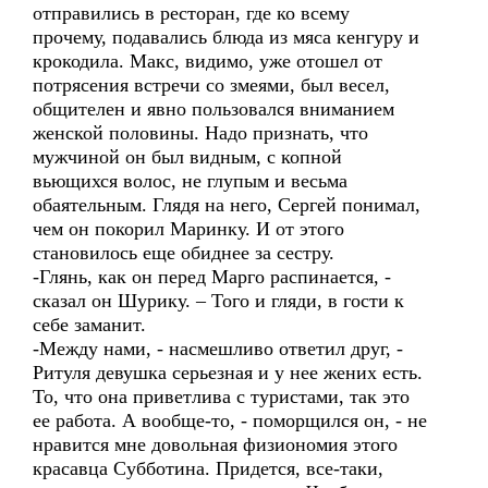
отправились в ресторан, где ко всему
прочему, подавались блюда из мяса кенгуру и
крокодила. Макс, видимо, уже отошел от
потрясения встречи со змеями, был весел,
общителен и явно пользовался вниманием
женской половины. Надо признать, что
мужчиной он был видным, с копной
вьющихся волос, не глупым и весьма
обаятельным. Глядя на него, Сергей понимал,
чем он покорил Маринку. И от этого
становилось еще обиднее за сестру.
-Глянь, как он перед Марго распинается, -
сказал он Шурику. – Того и гляди, в гости к
себе заманит.
-Между нами, - насмешливо ответил друг, -
Ритуля девушка серьезная и у нее жених есть.
То, что она приветлива с туристами, так это
ее работа. А вообще-то, - поморщился он, - не
нравится мне довольная физиономия этого
красавца Субботина. Придется, все-таки,