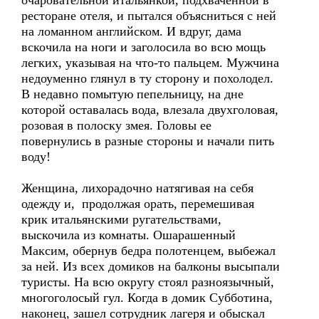
очаровательной итальянкой, подхваченной в
ресторане отеля, и пытался объясниться с ней
на ломанном английском. И вдруг, дама
вскочила на ноги и заголосила во всю мощь
легких, указывая на что-то пальцем. Мужчина
недоуменно глянул в ту сторону и похолодел.
В недавно помытую пепельницу, на дне
которой оставалась вода, влезала двухголовая,
розовая в полоску змея. Головы ее
повернулись в разные стороны и начали пить
воду!
Женщина, лихорадочно натягивая на себя
одежду и, продолжая орать, перемешивая
крик итальянскими ругательствами,
выскочила из комнаты. Ошарашенный
Максим, обернув бедра полотенцем, выбежал
за ней. Из всех домиков на балконы высыпали
туристы. На всю округу стоял разноязычный,
многоголосый гул. Когда в домик Субботина,
наконец, зашел сотрудник лагеря и обыскал