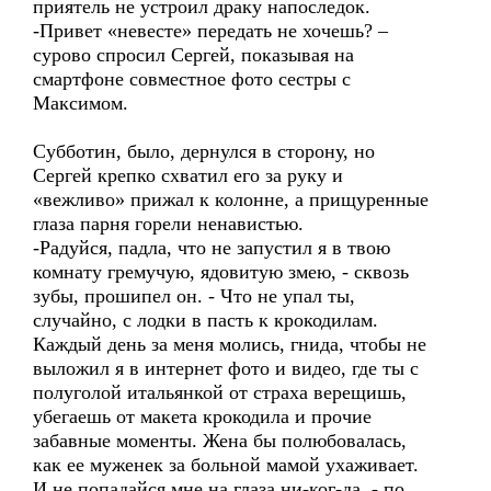
приятель не устроил драку напоследок.
-Привет «невесте» передать не хочешь? –
сурово спросил Сергей, показывая на
смартфоне совместное фото сестры с
Максимом.
Субботин, было, дернулся в сторону, но
Сергей крепко схватил его за руку и
«вежливо» прижал к колонне, а прищуренные
глаза парня горели ненавистью.
-Радуйся, падла, что не запустил я в твою
комнату гремучую, ядовитую змею, - сквозь
зубы, прошипел он. - Что не упал ты,
случайно, с лодки в пасть к крокодилам.
Каждый день за меня молись, гнида, чтобы не
выложил я в интернет фото и видео, где ты с
полуголой итальянкой от страха верещишь,
убегаешь от макета крокодила и прочие
забавные моменты. Жена бы полюбовалась,
как ее муженек за больной мамой ухаживает.
И не попадайся мне на глаза ни-ког-да, - по