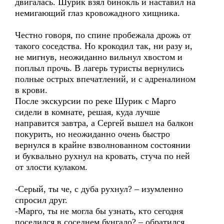
двигалась. Шурик взял бинокль и наставил на
немигающий глаз кровожадного хищника.
Честно говоря, по спине пробежала дрожь от
такого соседства. Но крокодил так, ни разу и,
не мигнув, неожиданно вильнул хвостом и
поплыл прочь. В лагерь туристы вернулись
полные острых впечатлений, и с адреналином
в крови.
После экскурсии по реке Шурик с Марго
сидели в комнате, решая, куда лучше
направится завтра, а Сергей вышел на балкон
покурить, но неожиданно очень быстро
вернулся в крайне взволнованном состоянии
и буквально рухнул на кровать, стуча по ней
от злости кулаком.
-Серый, ты че, с дуба рухнул? – изумленно
спросил друг.
-Марго, ты не могла бы узнать, кто сегодня
поселился в соседнем бунгало? – обратился