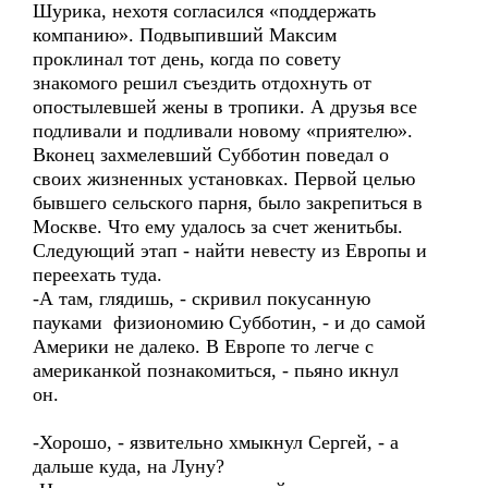
Шурика, нехотя согласился «поддержать
компанию». Подвыпивший Максим
проклинал тот день, когда по совету
знакомого решил съездить отдохнуть от
опостылевшей жены в тропики. А друзья все
подливали и подливали новому «приятелю».
Вконец захмелевший Субботин поведал о
своих жизненных установках. Первой целью
бывшего сельского парня, было закрепиться в
Москве. Что ему удалось за счет женитьбы.
Следующий этап - найти невесту из Европы и
переехать туда.
-А там, глядишь, - скривил покусанную
пауками физиономию Субботин, - и до самой
Америки не далеко. В Европе то легче с
американкой познакомиться, - пьяно икнул
он.
-Хорошо, - язвительно хмыкнул Сергей, - а
дальше куда, на Луну?