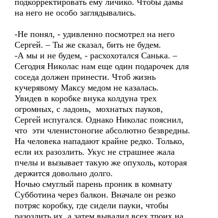
подкорректировать ему личико. Чтобы дамы
на него не особо заглядывались.
-Не понял, - удивленно посмотрел на него
Сергей. – Ты же сказал, бить не будем.
-А мы и не будем, - расхохотался Санька. –
Сегодня Николас нам еще один подарочек для
соседа должен принести. Чтоб жизнь
кучерявому Максу медом не казалась.
Увидев в коробке внука колдуна трех
огромных, с ладонь, мохнатых пауков,
Сергей испугался. Однако Николас пояснил,
что эти членистоногие абсолютно безвредны.
На человека нападают крайне редко. Только,
если их разозлить. Укус не страшнее жала
пчелы и вызывает такую же опухоль, которая
держится довольно долго.
Ночью смуглый парень проник в комнату
Субботина через балкон. Вначале он резко
потряс коробку, где сидели пауки, чтобы
разозлить их, а затем вывалил всех троих на