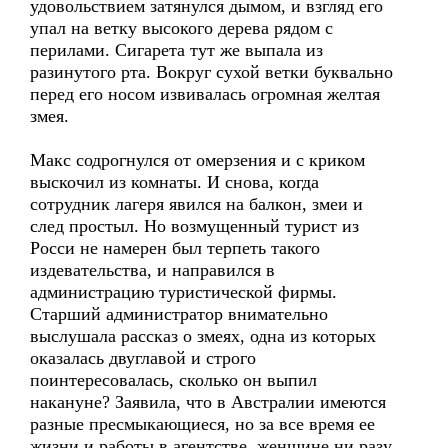
удовольствием затянулся дымом, и взгляд его
упал на ветку высокого дерева рядом с
перилами. Сигарета тут же выпала из
разинутого рта. Вокруг сухой ветки буквально
перед его носом извивалась огромная желтая
змея.
Макс содрогнулся от омерзения и с криком
выскочил из комнаты. И снова, когда
сотрудник лагеря явился на балкон, змеи и
след простыл. Но возмущенный турист из
Росси не намерен был терпеть такого
издевательства, и направился в
администрацию туристической фирмы.
Старший администратор внимательно
выслушала рассказ о змеях, одна из которых
оказалась двуглавой и строго
поинтересовалась, сколько он выпил
накануне? Заявила, что в Австралии имеются
разные пресмыкающиеся, но за все время ее
жизни и работы в агентстве, женщине ни разу