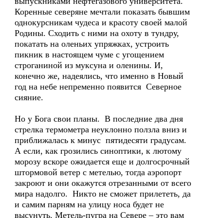
выпускниками нефтегазового университета.
Коренные северяне мечтали показать бывшим
однокурсникам чудеса и красоту своей малой
Родины. Сходить с ними на охоту в тундру,
покатать на оленьих упряжках, устроить
пикник в настоящем чуме с угощением
строганиной из муксуна и оленины. И,
конечно же, надеялись, что именно в Новый
год на небе непременно появится Северное
сияние.
Но у Бога свои планы. В последние два дня
стрелка термометра неуклонно ползла вниз и
приближалась к минус пятидесяти градусам.
А если, как грозились синоптики, к лютому
морозу вскоре ожидается еще и долгосрочный
штормовой ветер с метелью, тогда аэропорт
закроют и они окажутся отрезанными от всего
мира надолго. Никто не сможет прилететь, да
и самим парням на улицу носа будет не
высунуть. Метель-пугра на Севере – это вам