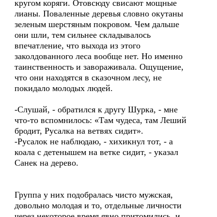
кругом коряги. Отовсюду свисают мощные
лианы. Поваленные деревья словно окутаны
зеленым шерстяным покровом. Чем дальше
они шли, тем сильнее складывалось
впечатление, что выхода из этого
заколдованного леса вообще нет. Но именно
таинственность и завораживала. Ощущение,
что они находятся в сказочном лесу, не
покидало молодых людей.
-Слушай, - обратился к другу Шурка, - мне
что-то вспомнилось: «Там чудеса, там Леший
бродит, Русалка на ветвях сидит».
-Русалок не наблюдаю, - хихикнул тот, - а
коала с детенышем на ветке сидит, - указал
Санек на дерево.
Группа у них подобралась чисто мужская,
довольно молодая и то, отдельные личности
через некоторое время явно притомились, и