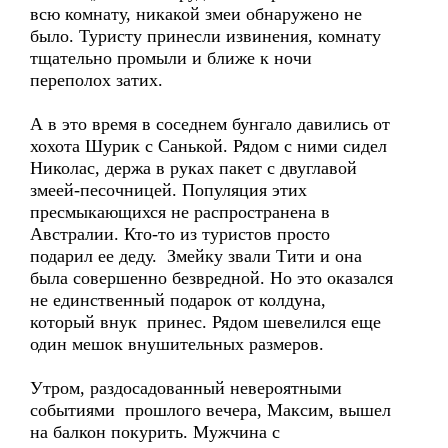
всю комнату, никакой змеи обнаружено не
было. Туристу принесли извинения, комнату
тщательно промыли и ближе к ночи
переполох затих.
А в это время в соседнем бунгало давились от
хохота Шурик с Санькой. Рядом с ними сидел
Николас, держа в руках пакет с двуглавой
змеей-песочницей. Популяция этих
пресмыкающихся не распространена в
Австралии. Кто-то из туристов просто
подарил ее деду. Змейку звали Тити и она
была совершенно безвредной. Но это оказался
не единственный подарок от колдуна,
который внук принес. Рядом шевелился еще
один мешок внушительных размеров.
Утром, раздосадованный невероятными
событиями прошлого вечера, Максим, вышел
на балкон покурить. Мужчина с