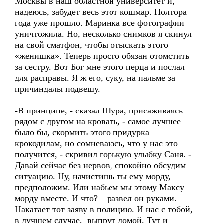
Москвы в наш областной университет и,
надеюсь, забудет весь этот кошмар. Полтора
года уже прошло. Маринка все фотографии
уничтожила. Но, несколько снимков я скинул
на свой сматфон, чтобы отыскать этого
«женишка». Теперь просто обязан отомстить
за сестру. Вот Бог мне этого перца и послал
для расправы. Я ж его, суку, на пальме за
причиндалы подвешу.
-В принципе, - сказал Шура, присаживаясь
рядом с другом на кровать, - самое лучшее
было бы, скормить этого придурка
крокодилам, но сомневаюсь, что у нас это
получится, - скривил горькую улыбку Саня. -
Давай сейчас без нервов, спокойно обсудим
ситуацию. Ну, начистишь ты ему морду,
предположим. Или набьем мы этому Максу
морду вместе. И что? – развел он руками. –
Накатает тот заяву в полицию. И нас с тобой,
в лучшем случае, выпрут домой. Тут и