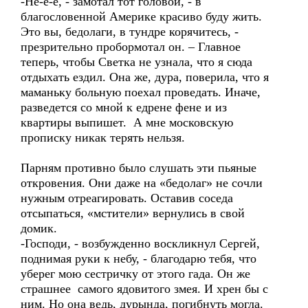
-Не-е-е, - замотал тот головой, - в
благословенной Америке красиво буду жить.
Это вы, бедолаги, в тундре корячитесь, -
презрительно пробормотал он. – Главное
теперь, чтобы Светка не узнала, что я сюда
отдыхать ездил. Она же, дура, поверила, что я
маманьку больную поехал проведать. Иначе,
разведется со мной к едрене фене и из
квартиры выпишет. А мне московскую
прописку никак терять нельзя.
Парням противно было слушать эти пьяные
откровения. Они даже на «бедолаг» не сочли
нужным отреагировать. Оставив соседа
отсыпаться, «мстители» вернулись в свой
домик.
-Господи, - возбужденно воскликнул Сергей,
поднимая руки к небу, - благодарю тебя, что
уберег мою сестричку от этого гада. Он же
страшнее самого ядовитого змея. И хрен бы с
ним. Но она ведь, дурында, погибнуть могла.