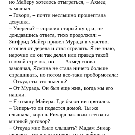
но Майеру хотелось отыграться, – Ахмед
замолчал.
– Говори, – почти неслышно прошептала
девушка.
– Уверена? – спросил старый курд и, не
дождавшись ответа, тихо продолжил: –
Зигфрид Майер привел Мурада в чувство,
отошел от дерева и стал стрелять. Я не знаю,
нарочно ли он так делал или правда такой
плохой стрелок, но… – Ахмед снова
замолчал, Ясмина не стала ничего больше
спрашивать, но потом все-таки пробормотала:
– Откуда ты это знаешь?
– От Мурада. Он был еще жив, когда мы его
нашли.
– Я отыщу Майера. Где бы он ни прятался.
– Теперь-то он подастся домой. Ты же
слышала, король Ричард заключил сегодня
мирный договор?
– Откуда мне было слышать? Мадам Вилар
уверена, что я рассыплюсь от малейшего