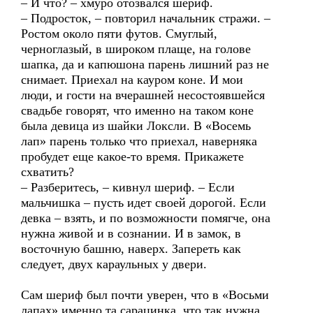
– И что? – хмуро отозвался шериф.
– Подросток, – повторил начальник стражи. –
Ростом около пяти футов. Смуглый,
черноглазый, в широком плаще, на голове
шапка, да и капюшона парень лишний раз не
снимает. Приехал на кауром коне. И мои
люди, и гости на вчерашней несостоявшейся
свадьбе говорят, что именно на таком коне
была девица из шайки Локсли. В «Восемь
лап» парень только что приехал, наверняка
пробудет еще какое-то время. Прикажете
схватить?
– Разберитесь, – кивнул шериф. – Если
мальчишка – пусть идет своей дорогой. Если
девка – взять, и по возможности помягче, она
нужна живой и в сознании. И в замок, в
восточную башню, наверх. Запереть как
следует, двух караульных у двери.
Сам шериф был почти уверен, что в «Восьми
лапах» именно та сарацинка, что так нужна