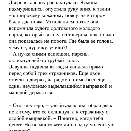
Дверь в таверну распахнулась, Ясмина,
нахмурившись, опустила руку вниз, к талии,
– к широкому кожаному поясу, на котором
были два ножа. Мгновением позже она
вспомнила худого долговязого молодого
парня, который вышел из таверны, как только
она показалась на пороге. Где была ее голова,
чему ее, дурочку, учили?!
– А ну-ка сними капюшон, парень, –
окликнул чей-то грубый голос.
Девушка подняла взгляд и увидела прямо
перед собой трех стражников. Еще двое
стояли в дверях, да рядом с ними был еще
один, неуловимо выделявшийся выправкой и
манерой держаться.
– Ого, шестеро, – улыбнулась она, обращаясь
не к тому, кто ее окликнул, а к стражнику с
особой выправкой. – Приятно, когда тебя
ценят. Но не многовато ли на одну маленькую