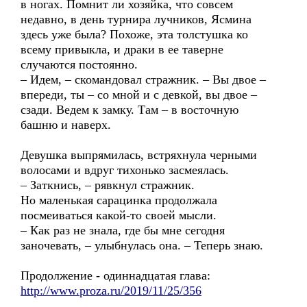
в ногах. Помнит ли хозяйка, что совсем
недавно, в день турнира лучников, Ясмина
здесь уже была? Похоже, эта толстушка ко
всему привыкла, и драки в ее таверне
случаются постоянно.
– Идем, – скомандовал стражник. – Вы двое –
впереди, ты – со мной и с девкой, вы двое –
сзади. Ведем к замку. Там – в восточную
башню и наверх.
Девушка выпрямилась, встряхнула черными
волосами и вдруг тихонько засмеялась.
– Заткнись, – рявкнул стражник.
Но маленькая сарацинка продолжала
посмеиваться какой-то своей мысли.
– Как раз не знала, где бы мне сегодня
заночевать, – улыбнулась она. – Теперь знаю.
Продолжение - одиннадцатая глава:
http://www.proza.ru/2019/11/25/356