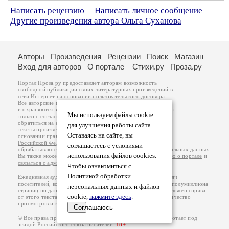
Написать рецензию
Написать личное сообщение
Другие произведения автора Ольга Суханова
Авторы
Произведения
Рецензии
Поиск
Магазин
Вход для авторов
О портале
Стихи.ру
Проза.ру
Портал Проза.ру предоставляет авторам возможность
свободной публикации своих литературных произведений в
сети Интернет на основании
пользовательского договора
.
Все авторские права на произведения принадлежат авторам
и охраняются
законом
. Перепечатка произведений возможна
Мы используем файлы cookie
только с согласия его автора, к которому вы можете
обратиться на его авторской странице. Ответственность за
для улучшения работы сайта.
тексты произведений авторы несут самостоятельно на
Оставаясь на сайте, вы
основании
правил публикации
и
законодательства
Российской Федерации
. Данные пользователей
соглашаетесь с условиями
обрабатываются на основании
Политики обработки персональных данных
.
использования файлов cookies.
Вы также можете посмотреть более подробную
информацию о портале
и
связаться с администрацией
.
Чтобы ознакомиться с
Политикой обработки
Ежедневная аудитория портала Проза.ру – порядка 100 тысяч
посетителей, которые в общей сумме просматривают более полумиллиона
персональных данных и файлов
страниц по данным счетчика посещаемости, который расположен справа
cookie,
нажмите здесь
.
от этого текста. В каждой графе указано по две цифры: количество
просмотров и количество посетителей.
Соглашаюсь
© Все права принадлежат авторам, 2000-2026. Портал работает под
эгидой
Российского союза писателей
.
18+