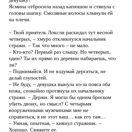
девушку?
Ясмина отбросила назад капюшон и стянула с
головы шапку. Смоляные волосы хлынули ей
на плечи.
– Твой приятель Локсли раскидал тут весной
четверых, – хмуро откликнулся начальник
стражи. – Так что много – не мало.
– Кто-кто? Первый раз слышу. Но четверых,
один? Ты их прямо из деревни набираешь, что
ли?
– Поднимайся. И не вздумай дергаться, не
делай глупостей.
– Не буду, – девушка вынула из-за пояса оба
ножа, спокойно протянула их начальнику
стражи. – Держи. Я могла бы одним броском
убить двоих, но смысл? С четырьмя
вооруженными мужчинами мне не
справиться, я не этот ваш… как его там…
– Умная, опытная, – кивнул стражник. –
Хорошо. Свяжите ее.