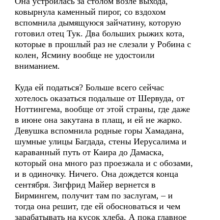
Она устроилась за столом возле выхода,
ковырнула каменный пирог, со вздохом
вспомнила дымящуюся зайчатину, которую
готовил отец Тук. Два больших рыжих кота,
которые в прошлый раз не слезали у Робина с
колен, Ясмину вообще не удостоили
вниманием.
Куда ей податься? Больше всего сейчас
хотелось оказаться подальше от Шервуда, от
Ноттингема, вообще от этой страны, где даже
в июне она закутана в плащ, и ей не жарко.
Девушка вспомнила родные горы Хамадана,
шумные улицы Багдада, стены Иерусалима и
караванный путь от Каира до Дамаска,
который она много раз проезжала и с обозами,
и в одиночку. Ничего. Она дождется конца
сентября. Зигфрид Майер вернется в
Бирмингем, получит там по заслугам, – и
тогда она решит, где ей обосноваться и чем
зарабатывать на кусок хлеба. А пока главное