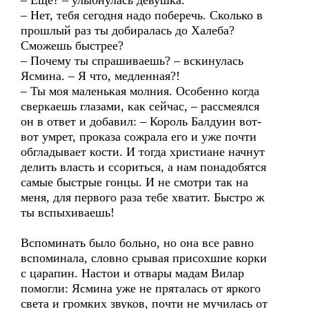
– Еще? – улыбнулась девушка.
– Нет, тебя сегодня надо поберечь. Сколько в
прошлый раз ты добиралась до Халеба?
Сможешь быстрее?
– Почему ты спрашиваешь? – вскинулась
Ясмина. – Я что, медленная?!
– Ты моя маленькая молния. Особенно когда
сверкаешь глазами, как сейчас, – рассмеялся
он в ответ и добавил: – Король Балдуин вот-
вот умрет, проказа сожрала его и уже почти
обгладывает кости. И тогда христиане начнут
делить власть и ссориться, а нам понадобятся
самые быстрые гонцы. И не смотри так на
меня, для первого раза тебе хватит. Быстро ж
ты вспыхиваешь!
Вспоминать было больно, но она все равно
вспоминала, словно срывая присохшие корки
с царапин. Настои и отвары мадам Вилар
помогли: Ясмина уже не пряталась от яркого
света и громких звуков, почти не мучилась от