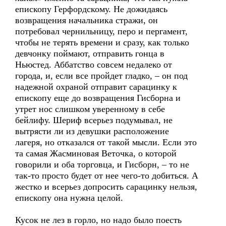
епископу Герфордскому. Не дожидаясь
возвращения начальника стражи, он
потребовал чернильницу, перо и пергамент,
чтобы не терять времени и сразу, как только
девчонку поймают, отправить гонца в
Ньюстед. Аббатство совсем недалеко от
города, и, если все пройдет гладко, – он под
надежной охраной отправит сарацинку к
епископу еще до возвращения Гисборна и
утрет нос слишком уверенному в себе
бейлифу. Шериф всерьез подумывал, не
вытрясти ли из девушки расположение
лагеря, но отказался от такой мысли. Если это
та самая Жасминовая Веточка, о которой
говорили и оба торговца, и Гисборн, – то не
так-то просто будет от нее чего-то добиться. А
жестко и всерьез допросить сарацинку нельзя,
епископу она нужна целой.
Кусок не лез в горло, но надо было поесть