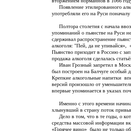
вторжением норманнов в 1066 год
Появление этилированного алкого
употребляли его на Руси поначалу
Полтора столетия с начала ввоза 
упоминаний о пьянстве на Руси не
сдерживал распространение пьянс
алкоголя: "Пей, да не упивайся»,
Пьянство приходит в Россию с за
продажа алкоголя сделалась статьё
Иван Грозный запретил в Москве 
был построен на Балчуге особый д
Крепкие алкогольные напитки впе
версий произошло от уменьшительн
впервые упоминается в указах поч
Именно с этого времени начинает
хлынувший в страну поток привы
Дело в том, что в те годы, о кот
средства массовой информации вкл
«Горячее вино» было не только о