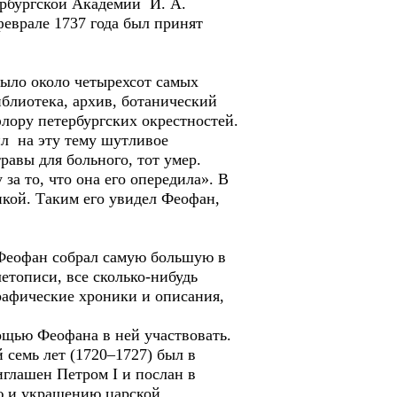
ербургской Академии И. А.
еврале 1737 года был принят
ыло около четырехсот самых
блиотека, архив, ботанический
лору петербургских окрестностей.
л на эту тему шутливое
равы для больного, тот умер.
за то, что она его опередила». В
никой. Таким его увидел Феофан,
Феофан собрал самую большую в
етописи, все сколько-нибудь
рафические хроники и описания,
ощью Феофана в ней участвовать.
семь лет (1720–1727) был в
иглашен Петром I и послан в
ю и украшению царской