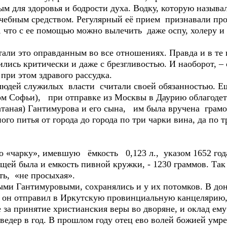
м для здоровья и бодрости духа. Водку, которую называ
чебным средством. Регулярный её прием признавали пр
 что с ее помощью можно вылечить даже оспу, холеру и 
и это оправданным во все отношениях. Правда и в те 
ились критически и даже с брезгливостью. И наоборот, –
при этом здравого рассудка.
ей служилых власти считали своей обязанностью. Еще
ом Софьи), при отправке из Москвы в Даурию облагоде
атаная) Гантимурова и его сына, им была вручена грамо
го питья от города до города по три чарки вина, да по т
 «чарку», имевшую ёмкость 0,123 л., указом 1652 год
щей была и емкость пивной кружки, - 1230 граммов. Так
ть, «не просыхая».
 Гантимуровыми, сохранялись и у их потомков. В дон
е он отправил в Иркутскую провинциальную канцелярию, 
 за принятие христианския веры во дворяне, и оклад ему 
0 ведер в год. В прошлом году отец ево волей божией умр