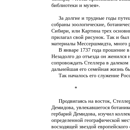
библиотеки и музея».
За долгие и трудные годы путеш
собраны зоологические, ботаниче
Сибири, или Картина трех основ
прилагал свой рисунок. Так и был
материалы Мессершмидта, много р
В январе 1737 года прошение в С
Незадолго до отъезда он женился 
сопровождать Стеллера в далеком 
дальнейшая его семейная жизнь бы
Так началось его служение Росс
*
Продвигаясь на восток, Стеллер
Демидова, увлекавшегося ботаник
гербарий Демидова, изучил колле
определенной географической мест
восходящей звездой европейского 