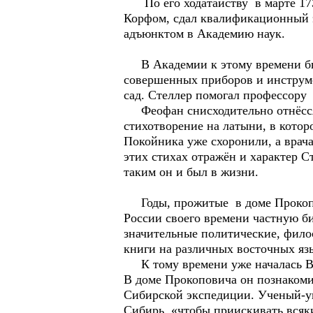
По его ходатайству в марте 1735
Корфом, сдал квалификационный э
адъюнктом в Академию наук.
В Академии к этому времени был
совершенных приборов и инструмен
сад. Стеллер помогал профессору 
Феофан снисходительно отнёсся 
стихотворение на латыни, в котор
Покойника уже схоронили, а врача 
этих стихах отражён и характер С
таким он и был в жизни.
Годы, прожитые в доме Прокопов
России своего времени частную би
значительные политические, фило
книги на различных восточных яз
К тому времени уже началась Вто
В доме Прокоповича он познакоми
Сибирской экспедиции. Ученый-уни
Сибирь, «чтобы приискивать всяк