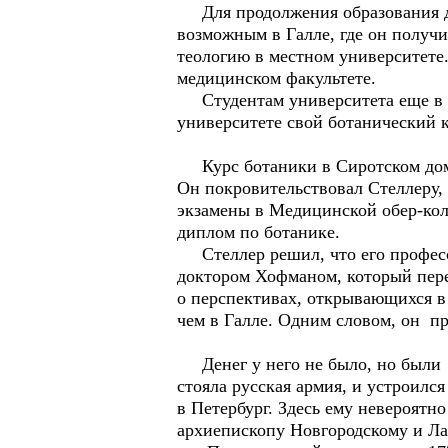
Для продолжения образования два
возможным в Галле, где он получ
теологию в местном университете
медицинском факультете.
Студентам университета еще в 16
университете свой ботанический 
Курс ботаники в Сиротском доме
Он покровительствовал Стеллеру,
экзамены в Медицинской обер-кол
диплом по ботанике.
Стеллер решил, что его професси
доктором Хофманом, который пер
о перспективах, открывающихся в
чем в Галле. Одним словом, он п
Денег у него не было, но были к
стояла русская армия, и устроилс
в Петербург. Здесь ему невероят
архиепископу Новгородскому и Л