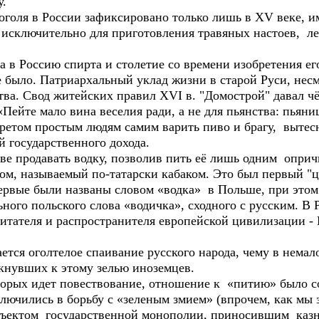
у.
ля в России зафиксировано только лишь в ХV веке, им
 исключительно для приготовления травяных настоев, ле
в Россию спирта и столетие со времени изобретения ег
 было. Патриархальный уклад жизни в старой Руси, несм
тва. Свод житейских правил XVI в. "Домострой" давал ч
 «Пейте мало вина веселия ради, а не для пьянства: пьян
претом простым людям самим варить пиво и брагу, вытес
й государственного дохода.
продавать водку, позволив пить её лишь одним опрични
ом, называемый по-татарски кабаком. Это был первый "ц
рвые были названы словом «водка» в Польше, при этом 
ого польского слова «водичка», сходного с русским. В 
итателя и распространителя европейской цивилизации - 
ся оголтелое спаивание русского народа, чему в немал
кнувших к этому зелью иноземцев.
орых идет повествование, отношение к «питию» было со
ючились в борьбу с «зеленым змием» (впрочем, как мы з
бъектом государственной монополии, приносившим казн