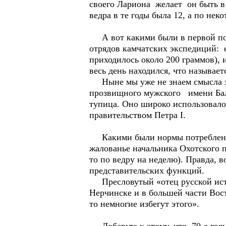
своего Лариона желает он быть в п
ведра в те годы была 12, а по не
А вот какими были в первой пол
отрядов камчатских экспедиций: е
приходилось около 200 граммов), 
весь день находился, что называетс
Ныне мы уже не знаем смысла эт
прозвищного мужского имени Балд
тупица. Оно широко использовало
правительством Петра I.
Какими были нормы потребления а
жалованье начальника Охотского по
то по ведру на неделю). Правда, 
представительских функций.
Пресловутый «отец русской истор
Нерчинске и в большей части Вост
то немногие избегут этого».