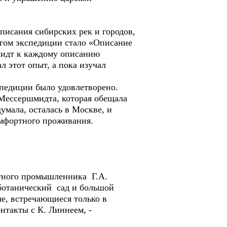
сания сибирских рек и городов,
огом экспедиции стало «Описание
мидт к каждому описанию
л этот опыт, а пока изучал
педиции было удовлетворено.
 Мессершмидта, которая обещала
умала, осталась в Москве, и
омфортного проживания.
стного промышленника Г.А.
 ботанический сад и большой
е, встречающиеся только в
нтакты с К. Линнеем, -