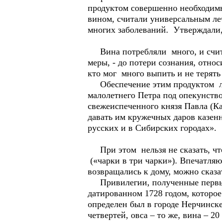
продуктом совершенно необходимы
вином, считали универсальным ле
многих заболеваний. Утверждали,
Вина потребляли много, и считал
меры, - до потери сознания, относ
кто мог много выпить и не терять 
Обеспечение этим продуктом люд
малолетнего Петра под опекунств
свежеиспеченного князя Павла (К
давать им кружечных даров казенно
русских и в Сибирских городах».
При этом нельзя не сказать, что
(«чарки в три чарки»). Впечатляю
возвращались к дому, можно сказа
Привилегии, полученные первыми
датированном 1728 годом, которо
определен был в городе Нерчинске
четвертей, овса – то же, вина – 2