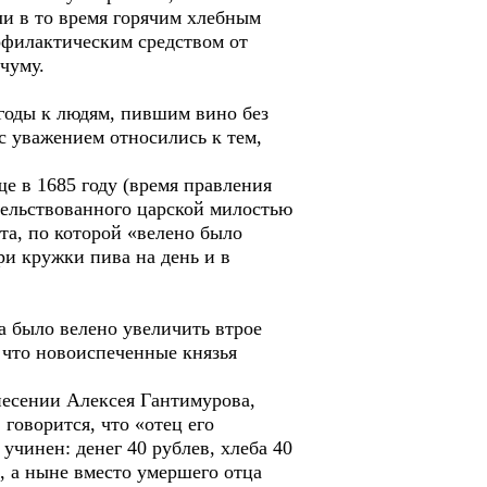
ли в то время горячим хлебным
офилактическим средством от
чуму.
годы к людям, пившим вино без
 с уважением относились к тем,
 в 1685 году (время правления
тельствованного царской милостью
та, по которой «велено было
ри кружки пива на день и в
а было велено увеличить втрое
 что новоиспеченные князья
есении Алексея Гантимурова,
говорится, что «отец его
учинен: денег 40 рублев, хлеба 40
е, а ныне вместо умершего отца