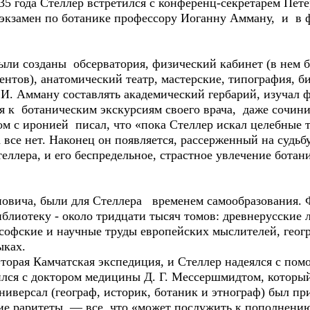
 года Стеллер встретился с конференц-секретарём Пет
кзамен по ботанике профессору Иоганну Амману, и в ф
и созданы обсерватория, физический кабинет (в нем б
тов), анатомический театр, мастерские, типография, би
И. Амману составлять академический гербарий, изучал ф
к ботаническим экскурсиям своего врача, даже сочини
ом с иронией писал, что «пока Стеллер искал целебные т
все нет. Наконец он появляется, рассерженный на судьбу 
теллера, и его беспредельное, страстное увлечение бота
ича, были для Стеллера временем самообразования. 
блиотеку - около тридцати тысяч томов: древнерусские л
софские и научные труды европейских мыслителей, геог
ыках.
рая Камчатская экспедиция, и Стеллер надеялся с пом
лся с доктором медицины Д. Г. Мессершмидтом, который 
версал (географ, историк, ботаник и этнограф) был пр
ие раритеты — все, что «может послужить к пополнени