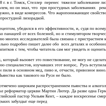
. в г. Томск, Стеллер перенес тяжелое заболевание лих
голем, но он знал, что при простудных заболеваниях ре
ружно, в виде компрессов. Что жаропонижающее свойство
простудной лихорадкой.
ептом, убедился в его эффективности, и, судя по всему
ко панацеей от всех болезней, но и стимулятором творче
ю многих исследователей была связана с пристрастием к
ельно подробно пишет далее обо всех деталях и особенн
питков с тем, чтобы читатель сам мог увидеть и оценит
который вызовет это повествование, не могу не сделать
ию специалистов, изучавших этот вопрос, Русь вступила
и пили в основном мед, пиво и, отчасти, привозное вино
ьянства как такового на Руси не было.
тмечено широким распространением пьянства и алкогол
еке реформатор церкви Мартин Лютер. Да разве одна Гер
глийский пастор Уильям Кент, – каждое воскресенье сме
рьких забулдыг еще перед