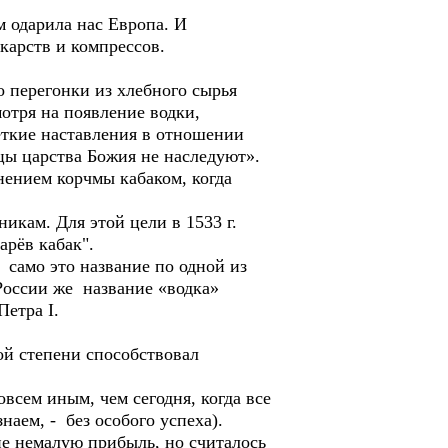
 одарила нас Европа. И
карств и компрессов.
о перегонки из хлебного сырья
отря на появление водки,
ёткие наставления в отношении
ицы царства Божия не наследуют».
нением корчмы кабаком, когда
кам. Для этой цели в 1533 г.
арёв кабак".
само это название по одной из
России же название «водка»
Петра I.
ой степени способствовал
всем иным, чем сегодня, когда все
наем, - без особого успеха).
е немалую прибыль, но считалось