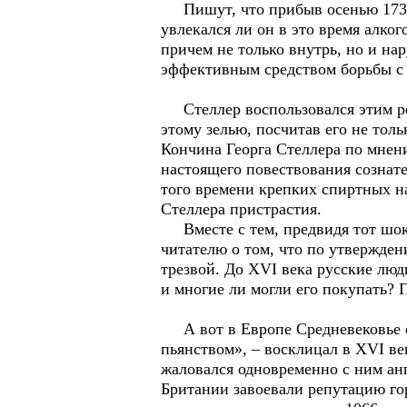
Пишут, что прибыв осенью 1738 г
увлекался ли он в это время алко
причем не только внутрь, но и на
эффективным средством борьбы с 
Стеллер воспользовался этим рец
этому зелью, посчитав его не толь
Кончина Георга Стеллера по мнени
настоящего повествования сознат
того времени крепких спиртных на
Стеллера пристрастия.
Вместе с тем, предвидя тот шок, 
читателю о том, что по утвержден
трезвой. До ХVI века русские люд
и многие ли могли его покупать? П
А вот в Европе Средневековье о
пьянством», – восклицал в XVI в
жаловался одновременно с ним ан
Британии завоевали репутацию го