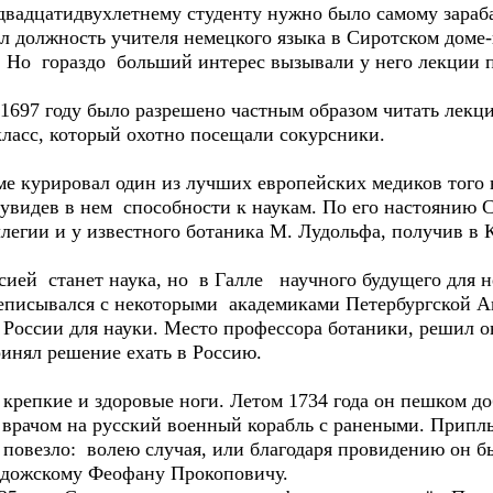
дцатидвухлетнему студенту нужно было самому зарабат
ил должность учителя немецкого языка в Сиротском доме
. Но гораздо больший интерес вызывали у него лекции 
97 году было разрешено частным образом читать лекции
класс, который охотно посещали сокурсники.
 курировал один из лучших европейских медиков того 
 увидев в нем способности к наукам. По его настоянию
легии и у известного ботаника М. Лудольфа, получив в
ей станет наука, но в Галле научного будущего для н
еписывался с некоторыми академиками Петербургской Ак
 России для науки. Место профессора ботаники, решил о
ринял решение ехать в Россию.
репкие и здоровые ноги. Летом 1734 года он пешком доб
я врачом на русский военный корабль с ранеными. Припл
но повезло: волею случая, или благодаря провидению он
адожскому Феофану Прокоповичу.