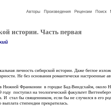
Авторы
Произведения
Рецензии
Поиск
ской истории. Часть первая
кий
льная личность сибирской истории. Даже беглое изложе
нарности. Не без основания романтически настроенные а
в Нижней Франконии в городке Бад-Виндсхайм, около Ню
9 году поступил на теологический факультет Виттенберг
. И стал бы священником, если бы не случился в его ро
о выплата стипендии прекратилась.