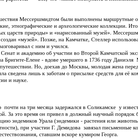
ествия Мессершмидтом были выполнены маршрутные опи
ские, этнографические и археологические коллекции. Ит
ных царств природы» и «нарисованный музей». Мессерш
 создан «музей». Позже, на Камчатке, Стеллер использова
азговаривал с ним и учился.
енат и академию об участии во Второй Камчатской экс
на Бригите-Елене - вдове умершего в 1736 году Даниэля
путешествии. Но, доехав до Москвы, молодая жена перед
ла сведена лишь к заботам о присылке средств для её к
ии и науке.
 почти на три месяца задержался в Соликамске у изве
ой. За это время он привел в должный научный порядок
кцию эндемиков Урала (эндемики - растения или животны
ности), при участии Г. Демидова завязал письменные ко
естествознания, ставшим вскоре кумиром Георга.