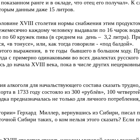
оказанном ранге и в окладе, что отец его получал». К сл
которым данным даже 15 литров.
овине XVIII столетия нормы снабжения этим продуктом
жемесячно каждому человеку выдавали по 16 чарок водки
и по 60 кружек пива (в среднем на день – 3,2 литра). П
я, «в тонусе», или, как тогда говорили - «под балдой».
ого выражения, в те годы бывшего в большом ходу. П
а с примерно одинаковыми во всех диалектах русского я
сь до начала XVIII века, пока в числе других нецерков
лкоголя для начальствующего состава сказать трудно, 
рта в 1733 году состояло из 300 «рублёв», 100 четвертей
водка предназначалась не только для личного потребления
ии» Герхард Миллер, вернувшись из Сибири, писал по 
очной Сибири таких, о ком нельзя этого сказать? Если 