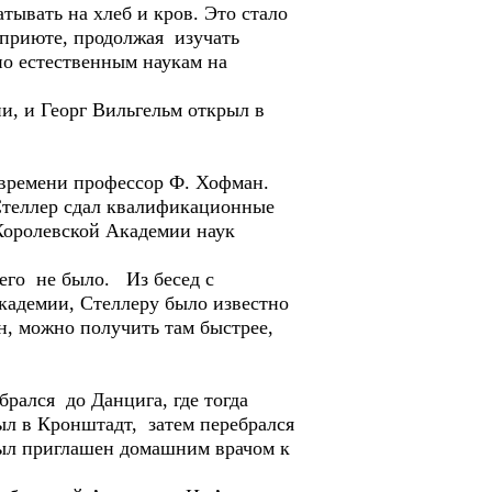
ывать на хлеб и кров. Это стало
-приюте, продолжая изучать
по естественным наукам на
, и Георг Вильгельм открыл в
времени профессор Ф. Хофман.
 Стеллер сдал квалификационные
 Королевской Академии наук
его не было. Из бесед с
адемии, Стеллеру было известно
н, можно получить там быстрее,
рался до Данцига, где тогда
ыл в Кронштадт, затем перебрался
 был приглашен домашним врачом к