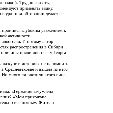
орадкой. Трудно сказать,
комендуют применять водку,
 водки при обтирании делает ее
, проникся глубоким уважением к
ской активности.
 алкоголю. И потому автор
остях распространения в Сибири
ь причины появившегося у Георга
 экскурс в историю, не напомнить
 в Средневековье и вышла из него
. Но много ли ввозили этого вина,
изма. «Германия зачумлена
мания? «Мои прихожане, –
ртельно все пьяны». Жители